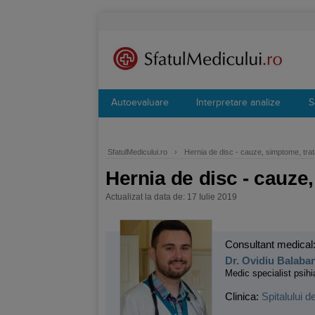
Autoevaluare
Interpretare analize
S
SfatulMedicului.ro
›
Hernia de disc - cauze, simptome, tra
Hernia de disc - cauze
Actualizat la data de: 17 Iulie 2019
Consultant medical
Dr. Ovidiu Balaba
Medic specialist psihi
Clinica:
Spitalului d