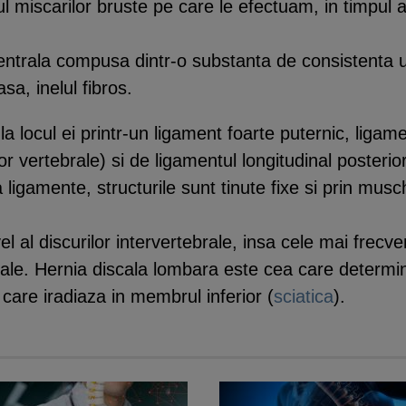
miscarilor bruste pe care le efectuam, in timpul acti
centrala compusa dintr-o substanta de consistenta 
sa, inelul fibros.
la locul ei printr-un ligament foarte puternic, ligame
or vertebrale) si de ligamentul longitudinal posterior
igamente, structurile sunt tinute fixe si prin musch
el al discurilor intervertebrale, insa cele mai frecv
cale. Hernia discala lombara este cea care determin
 care iradiaza in membrul inferior (
sciatica
).