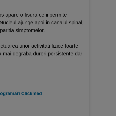
os apare o fisura ce ii permite
 Nucleul ajunge apoi in canalul spinal,
aparitia simptomelor.
uarea unor activitati fizice foarte
a mai degraba dureri persistente dar
programări Clickmed