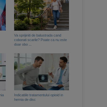
Va sprijiniti de balustrada cand
coborati scarile? Poate ca nu este
doar obo ...
nia
Indicatiile tratamentului opioid in
hernia de disc