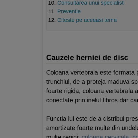
Consultarea unui specialist
Preventie
Citeste pe aceeasi tema
Cauzele herniei de disc
Coloana vertebrala este formata p
trunchiul, de a proteja maduva spin
foarte rigida, coloana vertebrala a
conectate prin inelul fibros dar c
Functia lui este de a distribui pre
amortizate foarte multe din undel
multe regini:
coloana cervicala
,
c