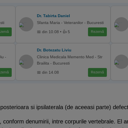
Dr. Tabirta Daniel
sti
Sfanta Maria - Veteranilor - Bucuresti
📅 din 10.08 • 👍 5
zervă
Rezervă
Dr. Botezatu Liviu
iu -
Clinica Medicala Memento Med - Str
Brailita - Bucuresti
📅 din 14.08
zervă
Rezervă
posterioara si ipsilaterala (de aceeasi parte) defect
, conform denumirii, intre corpurile vertebrale. El 