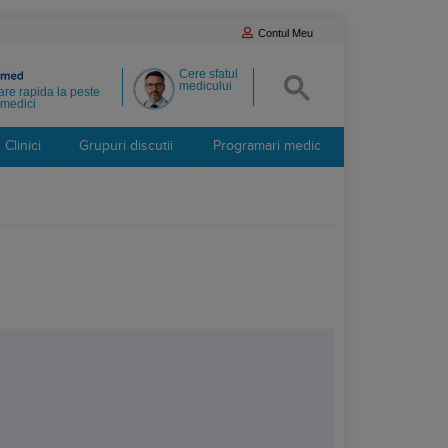
Contul Meu
Cere sfatul
medicului
re rapida la peste
medici
Clinici
Grupuri discutii
Programari medic