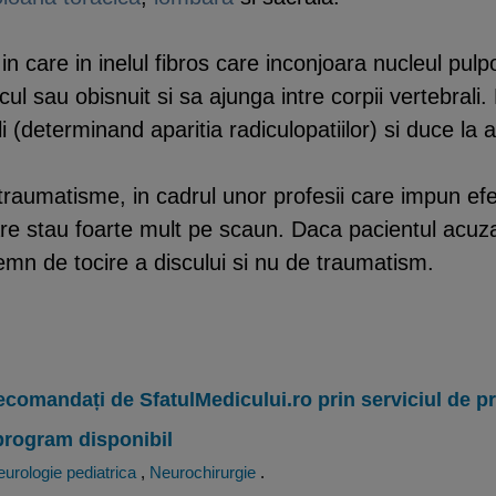
n care in inelul fibros care inconjoara nucleul pulp
ul sau obisnuit si sa ajunga intre corpii vertebrali.
i (determinand aparitia radiculopatiilor) si duce la 
raumatisme, in cadrul unor profesii care impun efect
care stau foarte mult pe scaun. Daca pacientul acuz
emn de tocire a discului si nu de traumatism.
ecomandați de SfatulMedicului.ro prin serviciul de 
program disponibil
urologie pediatrica
,
Neurochirurgie
.