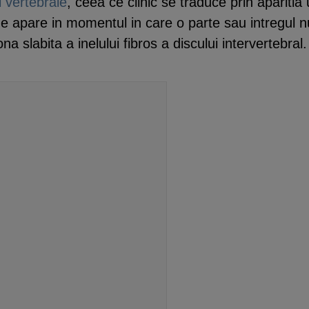
 vertebrale
, ceea ce clinic se traduce prin aparitia
e apare in momentul in care o parte sau intregul n
na slabita a inelului fibros a discului intervertebral.