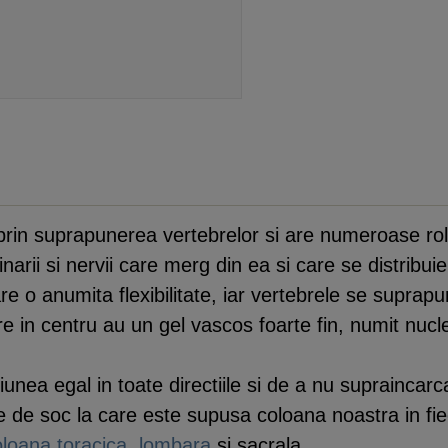
rin suprapunerea vertebrelor si are numeroase rolu
arii si nervii care merg din ea si care se distribuie 
re o anumita flexibilitate, iar vertebrele se suprapu
are in centru au un gel vascos foarte fin, numit nucl
siunea egal in toate directiile si de a nu supraincar
e de soc la care este supusa coloana noastra in fie
oloana toracica
,
lombara
si sacrala.