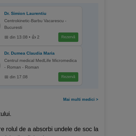
Dr. Simion Laurentiu
Centrokinetic-Barbu Vacarescu -
Bucuresti
📅 din 13.08 • 👍 2
Rezervă
Dr. Dumea Claudia Maria
Centrul medical MedLife Micromedica
- Roman - Roman
📅 din 17.08
Rezervă
Mai multi medici >
ului.
are rolul de a absorbi undele de soc la