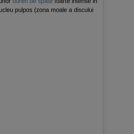
 unor
dureri de spate
foarte intense in
ucleu pulpos (zona moale a discului