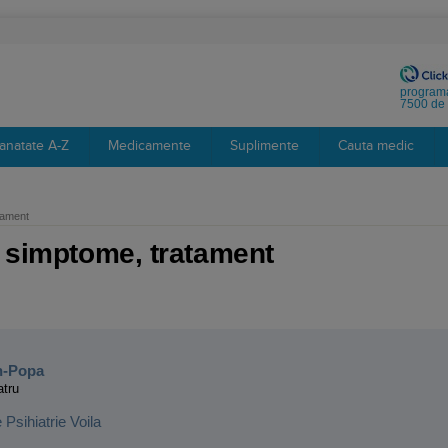
programa
7500 de 
anatate A-Z
Medicamente
Suplimente
Cauta medic
tament
, simptome, tratament
:
n-Popa
atru
e Psihiatrie Voila