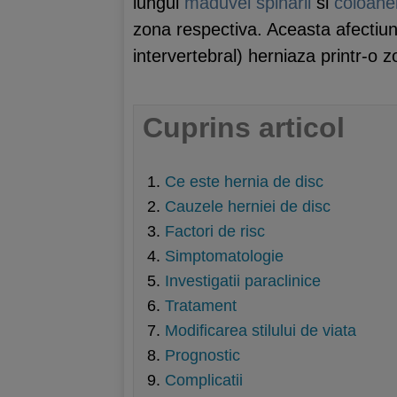
lungul
maduvei spinarii
si
coloanei
zona respectiva. Aceasta afectiun
intervertebral) herniaza printr-o zo
Cuprins articol
Ce este hernia de disc
Cauzele herniei de disc
Factori de risc
Simptomatologie
Investigatii paraclinice
Tratament
Modificarea stilului de viata
Prognostic
Complicatii