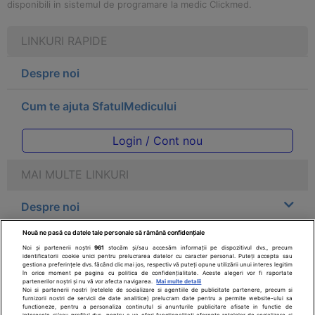
disponibili in sistemul de programare la medic Clickmed.
LINKURI RAPIDE
Despre noi
Cum te ajuta SfatulMedicului
Login / Cont nou
MAI MULTE LINKURI
Despre noi
Nouă ne pasă ca datele tale personale să rămână confidențiale
Legal
Noi și partenerii noștri
961
stocăm și/sau accesăm informații pe dispozitivul dvs., precum
identificatorii cookie unici pentru prelucrarea datelor cu caracter personal. Puteți accepta sau
gestiona preferințele dvs. făcând clic mai jos, respectiv vă puteți opune utilizării unui interes legitim
Drepturile consumatorului
în orice moment pe pagina cu politica de confidențialitate. Aceste alegeri vor fi raportate
partenerilor noștri și nu vă vor afecta navigarea.
Mai multe detalii
Noi si partenerii nostri (retelele de socializare si agentiile de publicitate partenere, precum si
furnizorii nostri de servicii de date analitice) prelucram date pentru a permite website-ului sa
Parteneri
functioneze, pentru a personaliza continutul si anunturile publicitare afisate in functie de
interesele si/sau profilul dvs., pentru a va oferi functionalitati aferente retelelor de socializare si