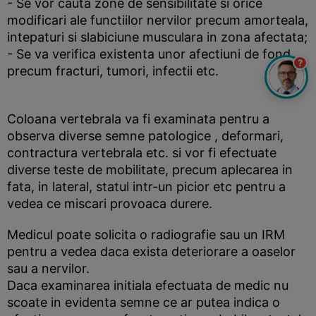
- Se vor cauta zone de sensibilitate si orice
modificari ale functiilor nervilor precum amorteala,
intepaturi si slabiciune musculara in zona afectata;
- Se va verifica existenta unor afectiuni de fond,
?
precum fracturi, tumori, infectii etc.
Coloana vertebrala va fi examinata pentru a
observa diverse semne patologice , deformari,
contractura vertebrala etc. si vor fi efectuate
diverse teste de mobilitate, precum aplecarea in
fata, in lateral, statul intr-un picior etc pentru a
vedea ce miscari provoaca durere.
Medicul poate solicita o radiografie sau un IRM
pentru a vedea daca exista deteriorare a oaselor
sau a nervilor.
Daca examinarea initiala efectuata de medic nu
scoate in evidenta semne ce ar putea indica o