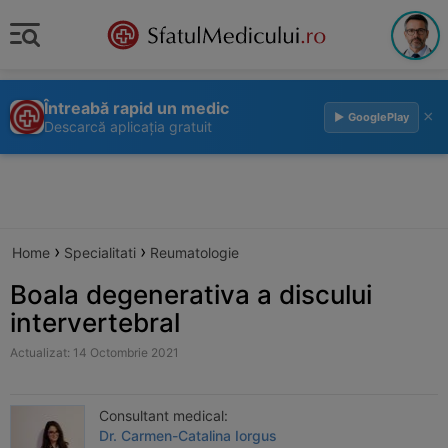
Întreabă rapid un medic
×
▶ GooglePlay
Descarcă aplicația gratuit
›
›
Home
Specialitati
Reumatologie
Boala degenerativa a discului
intervertebral
Actualizat: 14 Octombrie 2021
Consultant medical:
Dr. Carmen-Catalina Iorgus