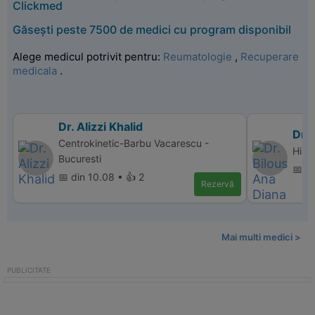
Clickmed
Găsești peste 7500 de medici cu program disponibil
Alege medicul potrivit pentru:
Reumatologie
,
Recuperare
medicala
.
Dr. Alizzi Khalid
Dr. 
Centrokinetic-Barbu Vacarescu -
Hipe
Bucuresti
📅 d
📅 din 10.08 • 👍 2
Rezervă
Mai multi medici >