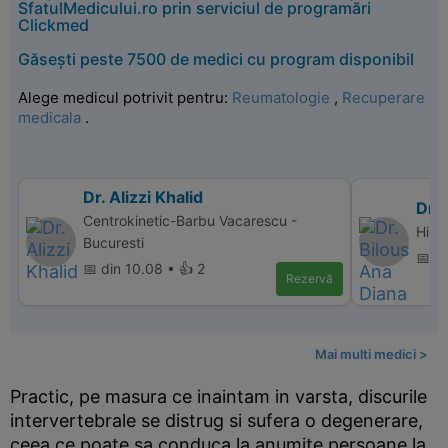
SfatulMedicului.ro prin serviciul de programări
Clickmed
Găsești peste 7500 de medici cu program disponibil
Alege medicul potrivit pentru:
Reumatologie
,
Recuperare
medicala
.
Dr. Alizzi Khalid
Dr. 
Centrokinetic-Barbu Vacarescu -
Hipe
Bucuresti
📅 d
📅 din 10.08 • 👍 2
Rezervă
Mai multi medici >
Practic, pe masura ce inaintam in varsta, discurile
intervertebrale se distrug si sufera o degenerare,
ceea ce poate sa conduca la anumite persoane la