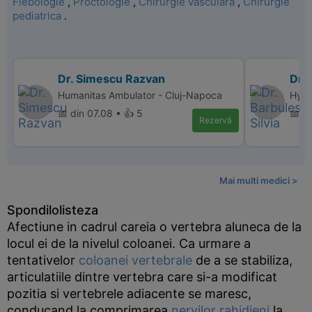
Flebologie
,
Proctologie
,
Chirurgie vasculara
,
Chirurgie
pediatrica
.
Dr. Simescu Razvan
Dr. 
Humanitas Ambulator - Cluj-Napoca
Hype
📅 din 07.08 • 👍 5
📅 di
Rezervă
Mai multi medici >
Spondilolisteza
Afectiune in cadrul careia o vertebra aluneca de la
locul ei de la nivelul coloanei. Ca urmare a
tentativelor
coloanei vertebrale
de a se stabiliza,
articulatiile dintre vertebra care si-a modificat
pozitia si vertebrele adiacente se maresc,
conducand la comprimarea
nervilor rahidieni
la