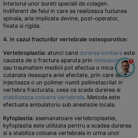
interiorul unor bureti speciali de colagen.
Indiferent de felul in care se realizeaza fuziunea
spinala, aria implicata devine, post-operator,
fixata si rigida.
4. In cazul fracturilor vertebrale osteoporotice:
Vertebroplastia:
atunci cand
durerea lombara
este
cauzata de o fractura aparuta prin
osteoporoza
?
sau traumatism medicii pot efectua o mica incizie
cutanata deasupra ariei afectate, prin care se
injecteaza o un polimer numit polimetacrilat in
vertebra fracturata, ceea ce scade durerea si
stabilizeaza coloana vertebrala
. Metoda este
efectuata ambulatoriu sub anestezie locala.
Kyfoplastia:
asemanatoare vertebroplastiei,
kyfoplastia este utilizata pentru a scadea durerea
si a stabiliza coloana vertebrala in urma unor