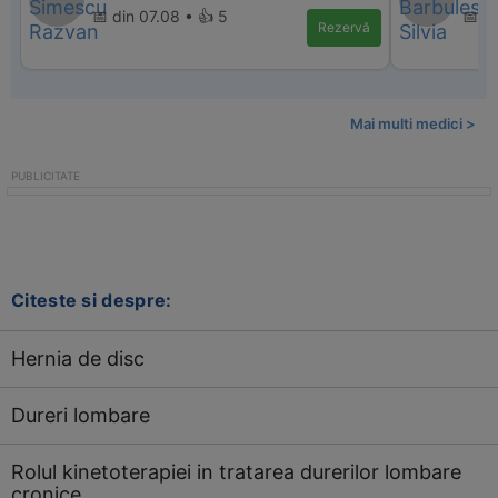
📅 din 07.08 • 👍 5
📅 di
Rezervă
Mai multi medici >
Citeste si despre:
Hernia de disc
Dureri lombare
Rolul kinetoterapiei in tratarea durerilor lombare
cronice