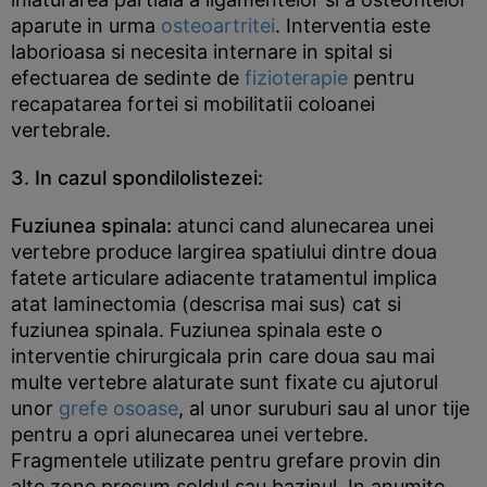
aparute in urma
osteoartritei
. Interventia este
laborioasa si necesita internare in spital si
efectuarea de sedinte de
fizioterapie
pentru
recapatarea fortei si mobilitatii coloanei
vertebrale.
3. In cazul spondilolistezei:
Fuziunea spinala:
atunci cand alunecarea unei
vertebre produce largirea spatiului dintre doua
fatete articulare adiacente tratamentul implica
atat laminectomia (descrisa mai sus) cat si
fuziunea spinala. Fuziunea spinala este o
interventie chirurgicala prin care doua sau mai
multe vertebre alaturate sunt fixate cu ajutorul
unor
grefe osoase
, al unor suruburi sau al unor tije
pentru a opri alunecarea unei vertebre.
Fragmentele utilizate pentru grefare provin din
alte zone precum soldul sau bazinul. In anumite