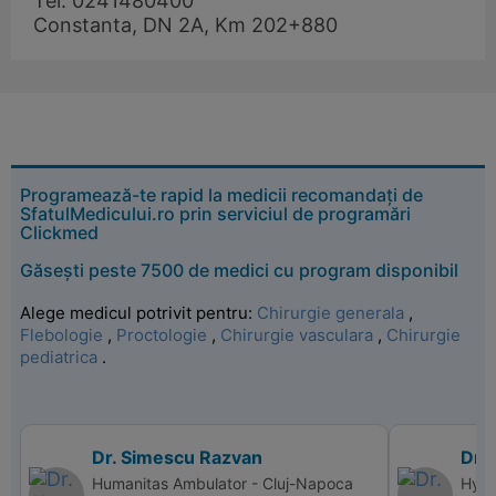
Tel: 0241480400
Constanta, DN 2A, Km 202+880
Programează-te rapid la medicii recomandați de
SfatulMedicului.ro prin serviciul de programări
Clickmed
Găsești peste 7500 de medici cu program disponibil
Alege medicul potrivit pentru:
Chirurgie generala
,
Flebologie
,
Proctologie
,
Chirurgie vasculara
,
Chirurgie
pediatrica
.
Dr. Simescu Razvan
Dr. 
Humanitas Ambulator - Cluj-Napoca
Hype