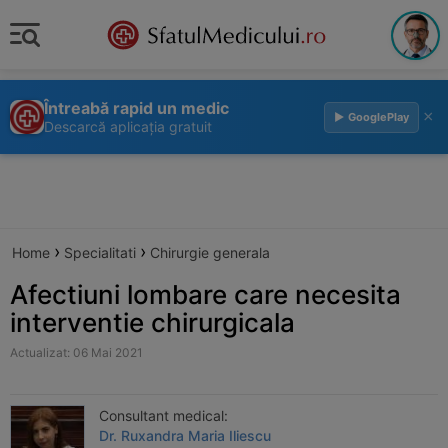
Întreabă rapid un medic
×
▶ GooglePlay
Descarcă aplicația gratuit
›
›
Home
Specialitati
Chirurgie generala
Afectiuni lombare care necesita
interventie chirurgicala
Actualizat: 06 Mai 2021
Consultant medical:
Dr. Ruxandra Maria Iliescu