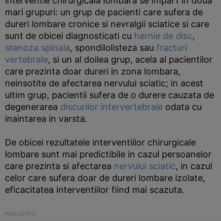
interventie chirurgicala lombara se impart in doua
mari grupuri: un grup de pacienti care sufera de
dureri lombare cronice si nevralgii sciatice si care
sunt de obicei diagnosticati cu
hernie de disc
,
stenoza spinala
, spondilolisteza sau
fracturi
vertebrale
, si un al doilea grup, acela al pacientilor
care prezinta doar dureri in zona lombara,
neinsotite de afectarea nervului sciatic; in acest
ultim grup, pacientii sufera de o durere cauzata de
degenerarea
discurilor intervertebrale
odata cu
inaintarea in varsta.
De obicei rezultatele interventiilor chirurgicale
lombare sunt mai predictibile in cazul persoanelor
care prezinta si afectarea
nervului sciatic
, in cazul
celor care sufera doar de dureri lombare izolate,
eficacitatea interventiilor fiind mai scazuta.