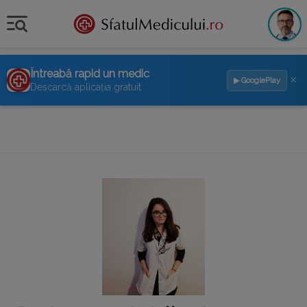
Întreabă rapid un medic
×
▶ GooglePlay
Descarcă aplicația gratuit