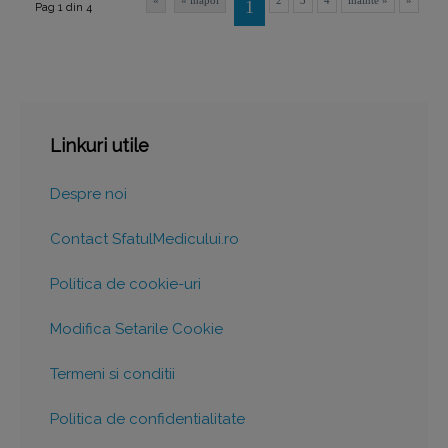
«
« inapoi
2
3
4
inainte »
»
1
Pag 1 din 4
Linkuri utile
Despre noi
Contact SfatulMedicului.ro
Politica de cookie-uri
Modifica Setarile Cookie
Termeni si conditii
Politica de confidentialitate