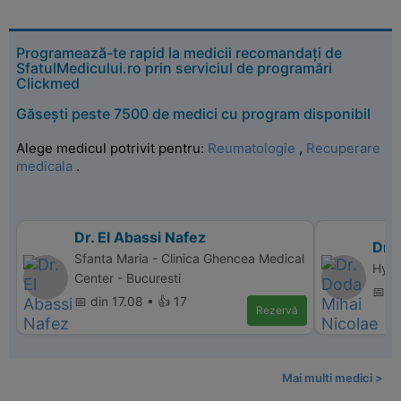
Programează-te rapid la medicii recomandați de
SfatulMedicului.ro prin serviciul de programări
Clickmed
Găsești peste 7500 de medici cu program disponibil
Alege medicul potrivit pentru:
Reumatologie
,
Recuperare
medicala
.
Dr. El Abassi Nafez
Dr.
Sfanta Maria - Clinica Ghencea Medical
Hype
Center - Bucuresti
📅 d
📅 din 17.08 • 👍 17
Rezervă
Mai multi medici >