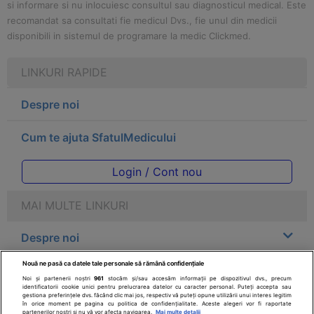
si informare si nu inlocuiesc consultul sau diagnosticul medical. Este
recomandat sa consultati fie medicul Dvs., fie unul din medicii
disponibili in sistemul de programare la medic Clickmed.
LINKURI RAPIDE
Despre noi
Cum te ajuta SfatulMedicului
Login / Cont nou
MAI MULTE LINKURI
Despre noi
Nouă ne pasă ca datele tale personale să rămână confidențiale
Legal
Noi și partenerii noștri
961
stocăm și/sau accesăm informații pe dispozitivul dvs., precum
identificatorii cookie unici pentru prelucrarea datelor cu caracter personal. Puteți accepta sau
gestiona preferințele dvs. făcând clic mai jos, respectiv vă puteți opune utilizării unui interes legitim
Drepturile consumatorului
în orice moment pe pagina cu politica de confidențialitate. Aceste alegeri vor fi raportate
partenerilor noștri și nu vă vor afecta navigarea.
Mai multe detalii