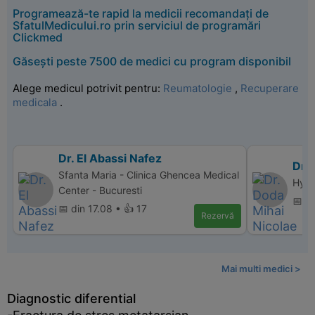
Programează-te rapid la medicii recomandați de
SfatulMedicului.ro prin serviciul de programări
Clickmed
Găsești peste 7500 de medici cu program disponibil
Alege medicul potrivit pentru:
Reumatologie
,
Recuperare
medicala
.
Dr. El Abassi Nafez
Dr.
Sfanta Maria - Clinica Ghencea Medical
Hype
Center - Bucuresti
📅 d
📅 din 17.08 • 👍 17
Rezervă
Mai multi medici >
Diagnostic diferential