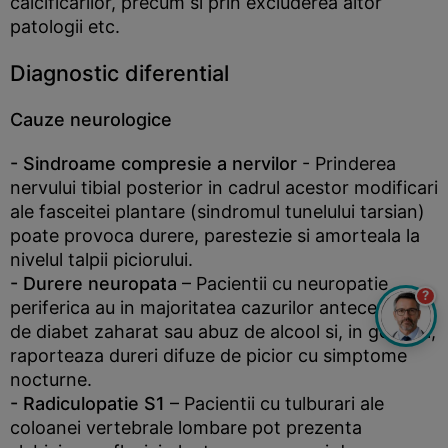
calcificarilor, precum si prin excluderea altor
patologii etc.
Diagnostic diferential
Cauze neurologice
- Sindroame compresie a nervilor
- Prinderea
nervului tibial posterior in cadrul acestor modificari
ale fasceitei plantare (sindromul tunelului tarsian)
poate provoca durere, parestezie si amorteala la
nivelul talpii piciorului.
- Durere neuropata
– Pacientii cu neuropatie
?
periferica au in majoritatea cazurilor antecedente
de diabet zaharat sau abuz de alcool si, in general,
raporteaza dureri difuze de picior cu simptome
nocturne.
- Radiculopatie S1
– Pacientii cu tulburari ale
coloanei vertebrale lombare pot prezenta