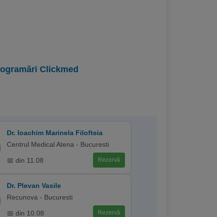
programări Clickmed
Dr. Ioachim Marinela Filofteia
Centrul Medical Atena - Bucuresti
📅 din 11.08
Rezervă
Dr. Plevan Vasile
Recunova - Bucuresti
📅 din 10.08
Rezervă