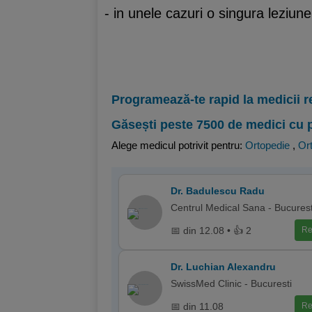
- in unele cazuri o singura leziune
Programează-te rapid la medicii r
Găsești peste 7500 de medici cu 
Alege medicul potrivit pentru:
Ortopedie
,
Ort
Dr. Badulescu Radu
Centrul Medical Sana - Bucurest
📅 din 12.08 • 👍 2
Re
Dr. Luchian Alexandru
SwissMed Clinic - Bucuresti
📅 din 11.08
Re