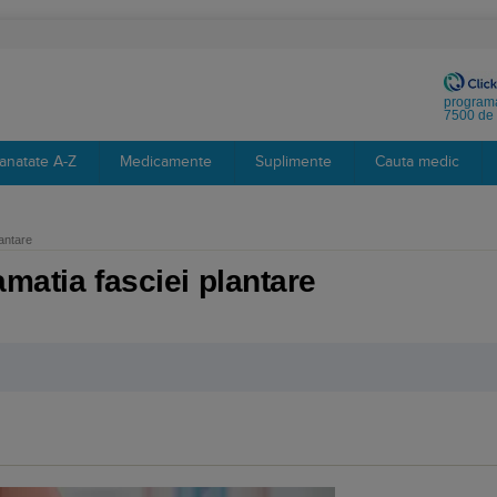
programa
7500 de 
anatate A-Z
Medicamente
Suplimente
Cauta medic
lantare
amatia fasciei plantare