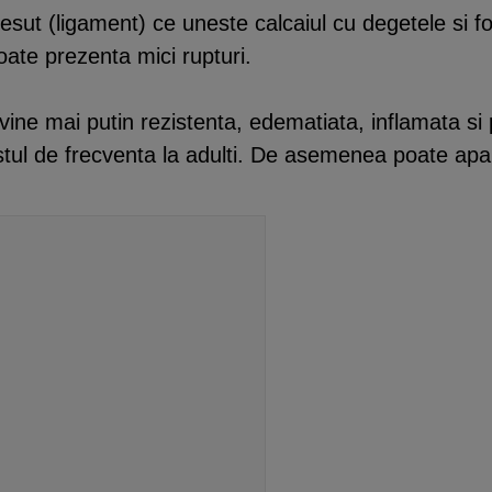
sut (ligament) ce uneste calcaiul cu degetele si for
oate prezenta mici rupturi.
evine mai putin rezistenta, edematiata, inflamata s
ul de frecventa la adulti. De asemenea poate aparea 