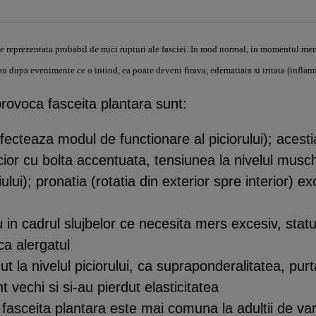
e reprezentata probabil de mici rupturi ale fasciei. In mod normal, in momentul mers
u dupa evenimente ce o intind, ea poate deveni firava, edematiata si iritata (inflama
 provoca fasceita plantara sunt:
 afecteaza modul de functionare al piciorului); acesti
 picior cu bolta accentuata, tensiunea la nivelul mus
ului); pronatia (rotatia din exterior spre interior)
lu in cadrul slujbelor ce necesita mers excesiv, stat
ca alergatul
t la nivelul piciorului, ca supraponderalitatea, purt
 vechi si si-au pierdut elasticitatea
; fasceita plantara este mai comuna la adultii de v