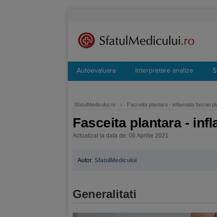
Autoevaluare
Interpretare analize
S
SfatulMedicului.ro
›
Fasceita plantara - inflamatia fasciei p
Fasceita plantara - infl
Actualizat la data de: 06 Aprilie 2021
Autor:
SfatulMedicului
Generalitati