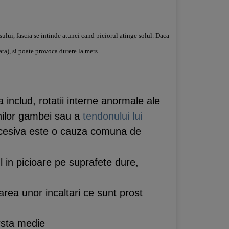
ului, fascia se intinde atunci cand piciorul atinge solul. Daca
ta), si poate provoca durere la mers.
a includ, rotatii interne anormale ale
chilor gambei sau a
tendonului lui
 excesiva este o cauza comuna de
ul in picioare pe suprafete dure,
area unor incaltari ce sunt prost
arsta medie