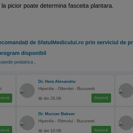
 la picior poate determina fasceita plantara.
ecomandați de SfatulMedicului.ro prin serviciul de 
program disponibil
opedie pediatrica
.
Dr. Hera Alexandru
i
Hiperdia - Oltenitei - Bucuresti
📅 din 25.08
zervă
Rezervă
Dr. Munzer Bakeer
Hiperdia - Ritmului - Bucuresti
📅 din 10.08
zervă
Rezervă