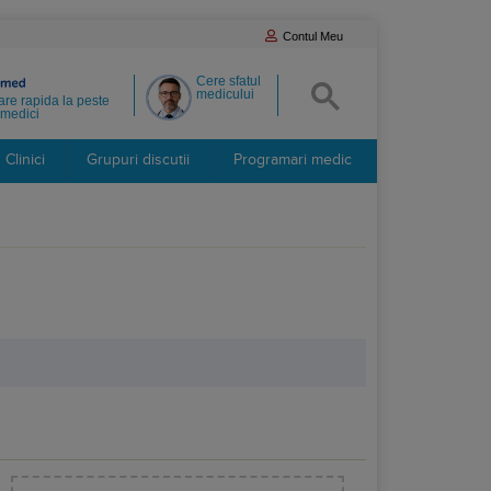
Contul Meu
Cere sfatul
medicului
re rapida la peste
medici
Clinici
Grupuri discutii
Programari medic