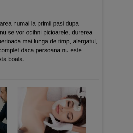
parea numai la primii pasi dupa
nu se vor odihni picioarele, durerea
 perioada mai lunga de timp, alergatul,
e complet daca persoana nu este
sta boala.