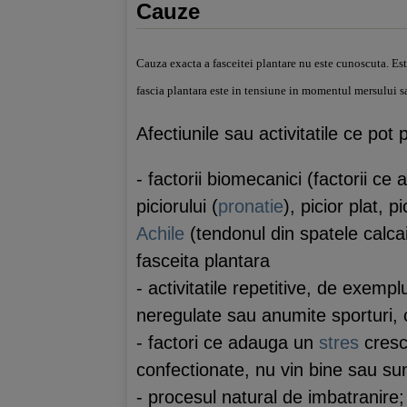
Cauze
Cauza exacta a fasceitei plantare nu este cunoscuta. Est
fascia plantara este in tensiune in momentul mersului sa
Afectiunile sau activitatile ce pot
- factorii biomecanici (factorii ce
piciorului (
pronatie
), picior plat,
Achile
(tendonul din spatele calcai
fasceita plantara
- activitatile repetitive, de exemp
neregulate sau anumite sporturi, 
- factori ce adauga un
stres
crescu
confectionate, nu vin bine sau sunt
- procesul natural de imbatranire