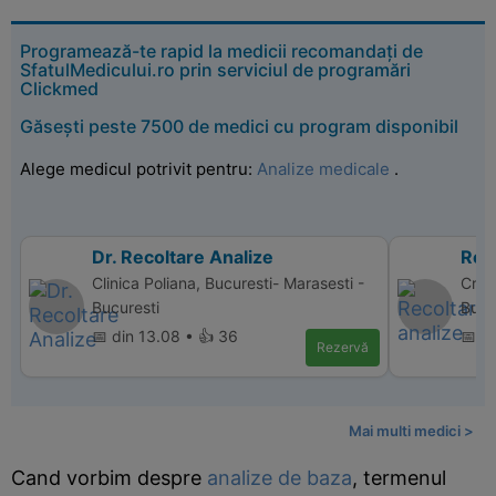
Programează-te rapid la medicii recomandați de
SfatulMedicului.ro prin serviciul de programări
Clickmed
Găsești peste 7500 de medici cu program disponibil
Alege medicul potrivit pentru:
Analize medicale
.
Dr. Recoltare Analize
Reco
Clinica Poliana, Bucuresti- Marasesti -
Cris 
Bucuresti
Bucu
📅 din 13.08 • 👍 36
📅 d
Rezervă
Mai multi medici >
Cand vorbim despre
analize de baza
, termenul