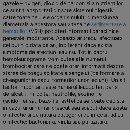
gazele – oxigen, dioxid de carbon si a nutrientilor
ce sunt transportati dinspre sistemul digestiv
catre toate celulele organismului), dimensiunea
diametrala a acestora sau viteza de
sedimentare a
hematiilor
(VSH) pot oferi informatii paraclinice
generale importante. Aceasta ar trebui efectuata
cel putin o data pe an, indiferent daca exista
simptome de afectiuni sau nu. Tot in cadrul
hemoleucogramei vom putea afla numarul
trombocitar care ne poate oferi informatii despre
starea de coagulabilitate a sangelui (de formare a
cheagurilor in cazul formarilor unor leziuni). Un alt
factor important este numarul leucocitar, dar si
defalcat : limfocite, neutrofile, eozinofile
(acidofile) sau bazofile, astfel ca se poate depista
in cazul unui numar crescut sau scazut daca exista
o infectie si de natura categoriei de infectii, adica
o infectie: bacteriana, virala sau parazitara.