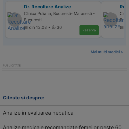
Dr. Recoltare Analize
Reco
Clinica Poliana, Bucuresti- Marasesti -
Cris 
Bucuresti
Bucu
📅 din 13.08 • 👍 36
📅 d
Rezervă
Mai multi medici >
Citeste si despre:
Analize in evaluarea hepatica
Analize medicale recomandate femeilor peste 60