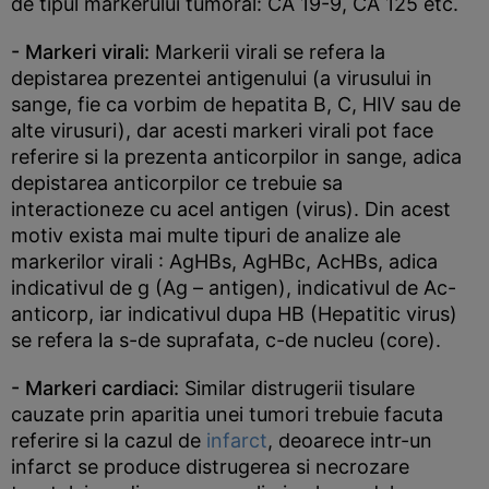
de tipul markerului tumoral: CA 19-9, CA 125 etc.
- Markeri virali:
Markerii virali se refera la
depistarea prezentei antigenului (a virusului in
sange, fie ca vorbim de hepatita B, C, HIV sau de
alte virusuri), dar acesti markeri virali pot face
referire si la prezenta anticorpilor in sange, adica
depistarea anticorpilor ce trebuie sa
interactioneze cu acel antigen (virus). Din acest
motiv exista mai multe tipuri de analize ale
markerilor virali : AgHBs, AgHBc, AcHBs, adica
indicativul de g (Ag – antigen), indicativul de Ac-
anticorp, iar indicativul dupa HB (Hepatitic virus)
se refera la s-de suprafata, c-de nucleu (core).
- Markeri cardiaci:
Similar distrugerii tisulare
cauzate prin aparitia unei tumori trebuie facuta
referire si la cazul de
infarct
, deoarece intr-un
infarct se produce distrugerea si necrozare