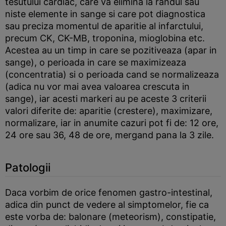
tesutului cardiac, care va elimina la randul sau
niste elemente in sange si care pot diagnostica
sau preciza momentul de aparitie al infarctului,
precum CK, CK-MB, troponina, mioglobina etc.
Acestea au un timp in care se pozitiveaza (apar in
sange), o perioada in care se maximizeaza
(concentratia) si o perioada cand se normalizeaza
(adica nu vor mai avea valoarea crescuta in
sange), iar acesti markeri au pe aceste 3 criterii
valori diferite de: aparitie (crestere), maximizare,
normalizare, iar in anumite cazuri pot fi de: 12 ore,
24 ore sau 36, 48 de ore, mergand pana la 3 zile.
Patologii
Daca vorbim de orice fenomen gastro-intestinal,
adica din punct de vedere al simptomelor, fie ca
este vorba de: balonare (meteorism), constipatie,