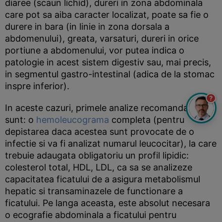
diaree (scaun lichid), dureri in zona abdominala
care pot sa aiba caracter localizat, poate sa fie o
durere in bara (in linie in zona dorsala a
abdomenului), greata, varsaturi, dureri in orice
portiune a abdomenului, vor putea indica o
patologie in acest sistem digestiv sau, mai precis,
in segmentul gastro-intestinal (adica de la stomac
inspre inferior).
?
In aceste cazuri, primele analize recomandate
sunt: o
hemoleucograma
completa (pentru
depistarea daca acestea sunt provocate de o
infectie si va fi analizat numarul leucocitar), la care
trebuie adaugata obligatoriu un profil lipidic:
colesterol total, HDL, LDL, ca sa se analizeze
capacitatea ficatului de a asigura metabolismul
hepatic si transaminazele de functionare a
ficatului. Pe langa aceasta, este absolut necesara
o ecografie abdominala a ficatului pentru