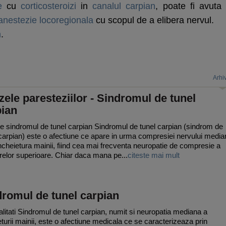
e
cu
corticosteroizi
in
canalul carpian
, poate fi avuta 
anestezie locoregionala
cu scopul de a elibera nervul.
n
.
Arhi
ele paresteziilor - Sindromul de tunel
pian
e sindromul de tunel carpian Sindromul de tunel carpian (sindrom de
carpian) este o afectiune ce apare in urma compresiei nervului media
incheietura mainii, fiind cea mai frecventa neuropatie de compresie a
lor superioare. Chiar daca mana pe...
citeste mai mult
romul de tunel carpian
litati Sindromul de tunel carpian, numit si neuropatia mediana a
eturii mainii, este o afectiune medicala ce se caracterizeaza prin