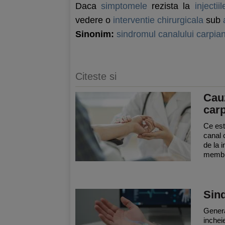
Daca
simptomele
rezista la
injectiil
vedere o
interventie chirurgicala
sub
Sinonim:
sindromul canalului carpia
Citeste si
Cauz
car
Ce est
canal 
de la 
membre
Sind
Genera
inchei