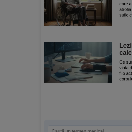
care a
atrofi
sufici
Lezi
calc
Ce sunt
viata d
fi o ac
corpul