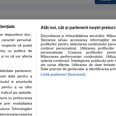
dențiale
Atât noi, cât și partenerii noștri preluc
tare analize
Specialitati medicale
Boli si afectiuni
Calculatoare
 dispozitivul dvs.,
Dezvoltarea și îmbunătățirea serviciilor. Măs
u caracter personal.
Stocarea și/sau accesarea informațiilor de
e informatii despre sanatate disponibile pe sfatulmedicului.ro au scop informativ si ed
profilurilor pentru selectarea conținutului pers
 respectiv vă puteți
analizelor medicale. Va sfatuim, ca pe langa informatia primita pe sfatulmedicului.ro s
conținut personalizat. Utilizarea profilurilor
ina cu politica de
personalizate. Crearea profilurilor pentr
ul de programari la medic Clickmed.
i și nu vă vor afecta
Măsurarea performanței conținutului. Utiliz
selecta conținutul. Înțelegerea publicului prin 
din surse diferite. Utilizarea de date limitat
Drepturile consumatorului
Parteneri
Pen
Date precise de geolocație și identificarea prin
ublicitate partenere,
Protectia consumatorilor -
Inscriere clinica
Cli
Listă parteneri (furnizori)
ucram date pentru a
ANPC
Creaza cont medic
Cau
nutul si anunturile
Solutionarea Alternativa a
Int
., pentru a va oferi
Litigiilor
Vid
 traficul pe website.
Parte din Grupul
Info consumator: 0800.080.999
Cli
atura cu prelucrarea
Formulare europene - CNAS
me
te prin modalitatea
Ministerul Sanatatii - ANMDM
uturor Tehnologiilor
a stocarea/accesarea