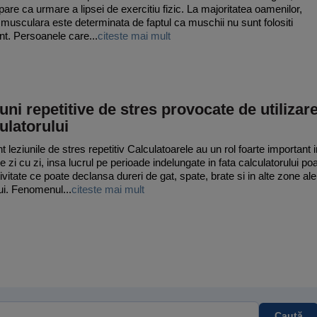
pare ca urmare a lipsei de exercitiu fizic. La majoritatea oamenilor,
a musculara este determinata de faptul ca muschii nu sunt folositi
ent. Persoanele care...
citeste mai mult
uni repetitive de stres provocate de utilizar
ulatorului
 leziunile de stres repetitiv Calculatoarele au un rol foarte important i
e zi cu zi, insa lucrul pe perioade indelungate in fata calculatorului po
tivitate ce poate declansa dureri de gat, spate, brate si in alte zone ale
ui. Fenomenul...
citeste mai mult
Caută