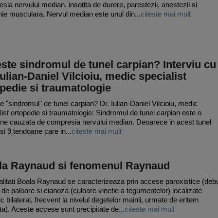
sia nervului median, insotita de durere, parestezii, anestezii si
nie musculara. Nervul median este unul din...
citeste mai mult
ste sindromul de tunel carpian? Interviu cu
Iulian-Daniel Vilcioiu, medic specialist
pedie si traumatologie
e "sindromul" de tunel carpian? Dr. Iulian-Daniel Vilcioiu, medic
list ortopedie si traumatologie: Sindromul de tunel carpian este o
une cauzata de compresia nervului median. Deoarece in acest tunel
si 9 tendoane care in...
citeste mai mult
la Raynaud si fenomenul Raynaud
litati Boala Raynaud se caracterizeaza prin accese paroxistice (deb
 de paloare si cianoza (culoare vinetie a tegumentelor) localizate
c bilateral, frecvent la nivelul degetelor mainii, urmate de eritem
ta). Aceste accese sunt precipitate de...
citeste mai mult