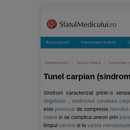
Autoevaluare
Interpretare analize
S
SfatulMedicului.ro
›
Dictionar Medical
›
Tunel carpian (
Tunel carpian (sindrom
Sindrom caracterizat printr-o senz
degetelor
. .
sindromul canalului carp
este
provocat
de compresia
nervului
mainii
si se complica uneori prin
para
timpul
sarcinii
si la
varsta
menopauze