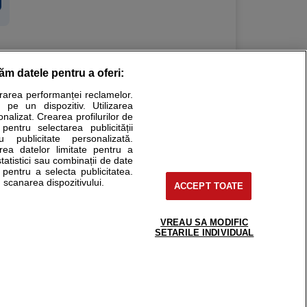
răm datele pentru a oferi:
Stiri medicale
urarea performanței reclamelor.
 pe un dispozitiv. Utilizarea
ucational. Ele nu pot substitui consultul medical direct si
onalizat. Crearea profilurilor de
a consultati fie medicul Dvs., fie unul dintre medicii pe care
 pentru selectarea publicității
u publicitate personalizată.
area datelor limitate pentru a
statistici sau combinații de date
e pentru a selecta publicitatea.
tru pacient
 scanarea dispozitivului.
ACCEPT TOATE
nici si cabinete
ta medic
reaba un medic
VREAU SA MODIFIC
support@sfatulmedicului.ro
SETARILE INDIVIDUAL
eoConsult
0374 109 268
ckmed - programari
dic