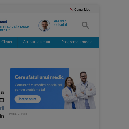
Contul Meu
Cere sfatul
medicului
re rapida la peste
medici
Clinici
Grupuri discutii
Programari medic
a
El
ii
in