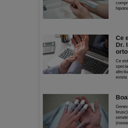
compre
hipoto
Ce e
Dr. 
orto
Ce est
specia
afecti
exista 
Boa
Genera
brusc)
simetri
(rosea