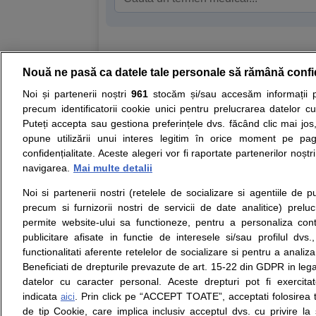
Nouă ne pasă ca datele tale personale să rămână confi
Resurse:
Autoevaluare simptome
Interpre
Noi și partenerii noștri
961
stocăm și/sau accesăm informații pe
precum identificatorii cookie unici pentru prelucrarea datelor c
Opiniile avizate ale medicilor, sfaturile si orice alt
Puteți accepta sau gestiona preferințele dvs. făcând clic mai jos,
nici diagnosticul stabilit in urma investigatiilor si 
opune utilizării unui interes legitim în orice moment pe pag
ii punem la dispozitie pentru programare in sistem
confidențialitate. Aceste alegeri vor fi raportate partenerilor noștr
navigarea.
Mai multe detalii
Despre noi
Legal
Noi si partenerii nostri (retelele de socializare si agentiile de p
Despre noi
Termeni si conditii
precum si furnizorii nostri de servicii de date analitice) prel
Contact
Politica de
permite website-ului sa functioneze, pentru a personaliza conti
Intrebari frecvente
confidentialitate
publicitare afisate in functie de interesele si/sau profilul dvs
Consultanti
Politica de cookie
functionalitati aferente retelelor de socializare si pentru a analiza
medicali
Modifica Setarile Cookie
Beneficiati de drepturile prevazute de art. 15-22 din GDPR in leg
datelor cu caracter personal. Aceste drepturi pot fi exercita
indicata
. Prin click pe “ACCEPT TOATE”, acceptati folosirea t
aici
de tip Cookie, care implica inclusiv acceptul dvs. cu privire l