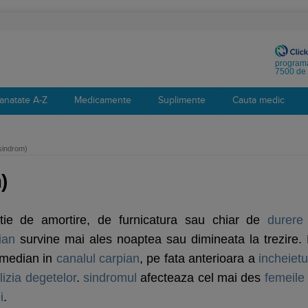
programa
7500 de 
anatate A-Z
Medicamente
Suplimente
Cauta medic
sindrom)
)
atie de amortire, de furnicatura sau chiar de
durere
ian
survine mai ales noaptea sau dimineata la trezire. 
median in
canalul carpian
, pe fata anterioara a
incheietur
lizia
degetelor
.
sindromul
afecteaza cel mai des
femeile
i
.