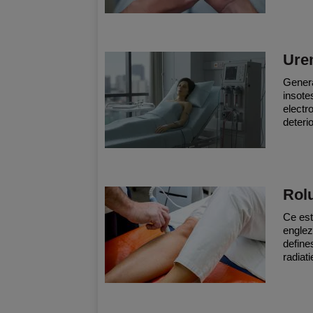
Ure
Genera
insote
electr
deteri
Rolu
Ce est
englez
define
radiat