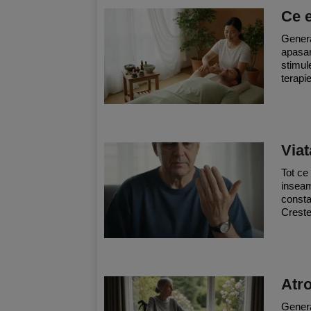
Ce 
Genera
apasar
stimul
terapie
Viat
Tot ce
inseam
consta
Creste
Atr
General