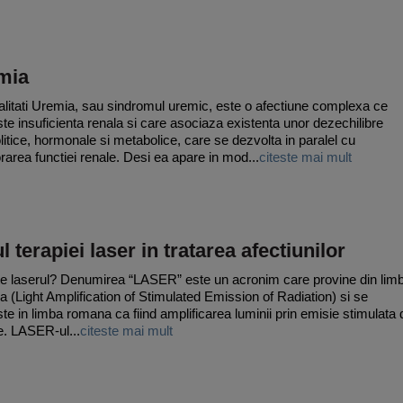
mia
litati Uremia, sau sindromul uremic, este o afectiune complexa ce
ste insuficienta renala si care asociaza existenta unor dezechilibre
olitice, hormonale si metabolice, care se dezvolta in paralel cu
orarea functiei renale. Desi ea apare in mod...
citeste mai mult
l terapiei laser in tratarea afectiunilor
e laserul? Denumirea “LASER” este un acronim care provine din lim
a (Light Amplification of Stimulated Emission of Radiation) si se
ste in limba romana ca fiind amplificarea luminii prin emisie stimulata 
ie. LASER-ul...
citeste mai mult