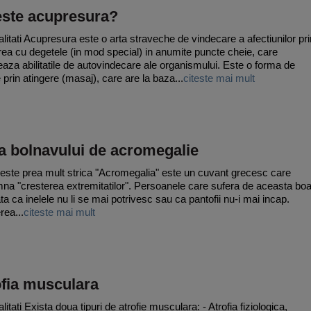
este acupresura?
litati Acupresura este o arta straveche de vindecare a afectiunilor pri
ea cu degetele (in mod special) in anumite puncte cheie, care
eaza abilitatile de autovindecare ale organismului. Este o forma de
 prin atingere (masaj), care are la baza...
citeste mai mult
a bolnavului de acromegalie
 este prea mult strica "Acromegalia" este un cuvant grecesc care
na "cresterea extremitatilor". Persoanele care sufera de aceasta boa
ta ca inelele nu li se mai potrivesc sau ca pantofii nu-i mai incap.
rea...
citeste mai mult
ofia musculara
itati Exista doua tipuri de atrofie musculara: - Atrofia fiziologica,