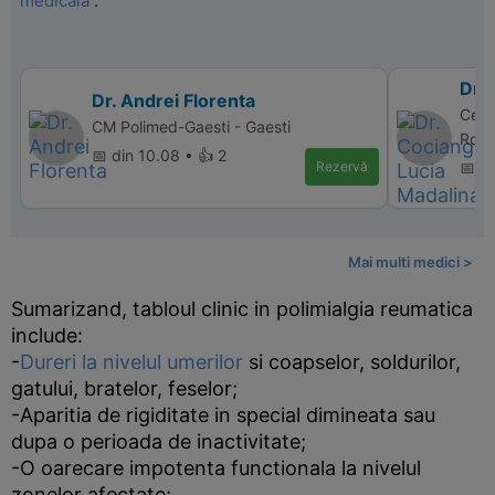
medicala
.
Dr.
Dr. Andrei Florenta
Cent
CM Polimed-Gaesti - Gaesti
Rom
📅 din 10.08 • 👍 2
Rezervă
📅 di
Mai multi medici >
Sumarizand, tabloul clinic in polimialgia reumatica
include:
-
Dureri la nivelul umerilor
si coapselor, soldurilor,
gatului, bratelor, feselor;
-Aparitia de rigiditate in special dimineata sau
dupa o perioada de inactivitate;
-O oarecare impotenta functionala la nivelul
zonelor afectate;