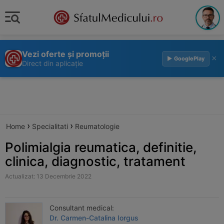
Vezi oferte și promoții
×
▶ GooglePlay
Direct din aplicație
›
›
Home
Specialitati
Reumatologie
Polimialgia reumatica, definitie,
clinica, diagnostic, tratament
Actualizat: 13 Decembrie 2022
Consultant medical:
Dr. Carmen-Catalina Iorgus