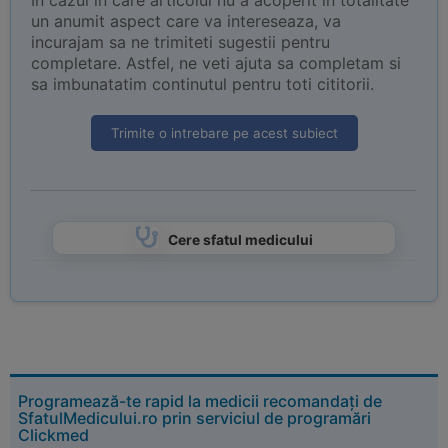
In cazul in care articolul nu a acoperit in totalitate
un anumit aspect care va intereseaza, va
incurajam sa ne trimiteti sugestii pentru
completare. Astfel, ne veti ajuta sa completam si
sa imbunatatim continutul pentru toti cititorii.
Trimite o intrebare pe acest subiect
Cere sfatul medicului
Programează-te rapid la medicii recomandați de
SfatulMedicului.ro prin serviciul de programări
Clickmed