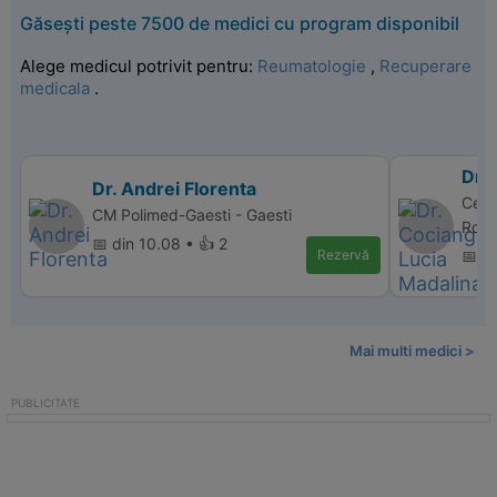
Găsești peste 7500 de medici cu program disponibil
Alege medicul potrivit pentru:
Reumatologie
,
Recuperare
medicala
.
Dr.
Dr. Andrei Florenta
Cent
CM Polimed-Gaesti - Gaesti
Rom
📅 din 10.08 • 👍 2
Rezervă
📅 di
Mai multi medici >