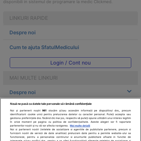
disponibili in sistemul de programare la medic Clickmed.
LINKURI RAPIDE
Despre noi
Cum te ajuta SfatulMedicului
Login / Cont nou
MAI MULTE LINKURI
Despre noi
Nouă ne pasă ca datele tale personale să rămână confidențiale
Legal
Noi și partenerii noștri
961
stocăm și/sau accesăm informații pe dispozitivul dvs., precum
identificatorii cookie unici pentru prelucrarea datelor cu caracter personal. Puteți accepta sau
gestiona preferințele dvs. făcând clic mai jos, respectiv vă puteți opune utilizării unui interes legitim
Drepturile consumatorului
în orice moment pe pagina cu politica de confidențialitate. Aceste alegeri vor fi raportate
partenerilor noștri și nu vă vor afecta navigarea.
Mai multe detalii
Noi si partenerii nostri (retelele de socializare si agentiile de publicitate partenere, precum si
furnizorii nostri de servicii de date analitice) prelucram date pentru a permite website-ului sa
Parteneri
functioneze, pentru a personaliza continutul si anunturile publicitare afisate in functie de
interesele si/sau profilul dvs., pentru a va oferi functionalitati aferente retelelor de socializare si