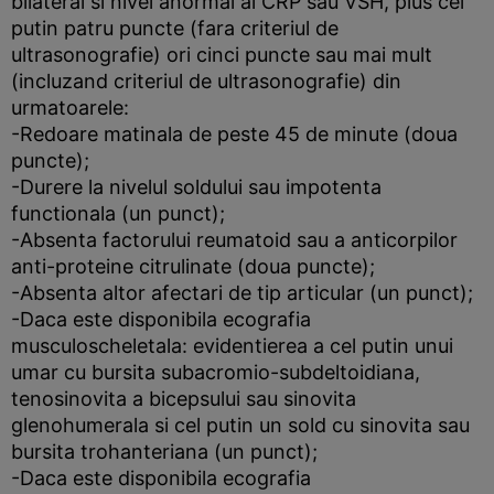
bilateral si nivel anormal al CRP sau VSH, plus cel
putin patru puncte (fara criteriul de
ultrasonografie) ori cinci puncte sau mai mult
(incluzand criteriul de ultrasonografie) din
urmatoarele:
-Redoare matinala de peste 45 de minute (doua
puncte);
-Durere la nivelul soldului sau impotenta
functionala (un punct);
-Absenta factorului reumatoid sau a anticorpilor
anti-proteine citrulinate (doua puncte);
-Absenta altor afectari de tip articular (un punct);
-Daca este disponibila ecografia
musculoscheletala: evidentierea a cel putin unui
umar cu bursita subacromio-subdeltoidiana,
tenosinovita a bicepsului sau sinovita
glenohumerala si cel putin un sold cu sinovita sau
bursita trohanteriana (un punct);
-Daca este disponibila ecografia