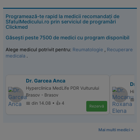
Programează-te rapid la medicii recomandați de
SfatulMedicului.ro prin serviciul de programări
Clickmed
Găsești peste 7500 de medici cu program disponibil
Alege medicul potrivit pentru:
Reumatologie
,
Recuperare
medicala
.
Dr. Garcea Anca
Dr.
Hyperclinica MedLife PDR Vulturului
Hipe
Brasov - Brasov
📅 di
📅 din 14.08 • 👍 4
Rezervă
Mai multi medici >