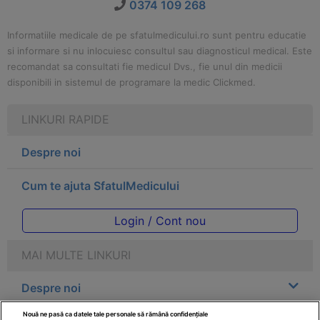
0374 109 268
Informatiile medicale de pe sfatulmedicului.ro sunt pentru educatie
si informare si nu inlocuiesc consultul sau diagnosticul medical. Este
recomandat sa consultati fie medicul Dvs., fie unul din medicii
disponibili in sistemul de programare la medic Clickmed.
LINKURI RAPIDE
Despre noi
Cum te ajuta SfatulMedicului
Login / Cont nou
MAI MULTE LINKURI
Despre noi
Nouă ne pasă ca datele tale personale să rămână confidențiale