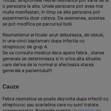
Totusi, simptomele febrei reumatice pot varia de la
o persoana la alta. Unele persoane pot avea mai
multe manifestari, in timp ce alte persoane pot
experimenta doar cateva. De asemenea, acestea
se pot modifica pe parcursul bolii.
Reumatismul articular acut debuteaza, de obicei,
in una-cinci saptamani dupa infectia cu
streptococ de grup A.
Se va consulta medicul daca apare febra , starea
generala se deterioreaza si in orice alta situatie
care deriva de la normal si afecteaza starea
generala a pacientului!!!
Cauze
Febra reumatica se poate dezvolta dupa infectii cu
streptococ sau scarlatina care nu sunt tratate
corespunzator. Bacteriile numite
streptococ de