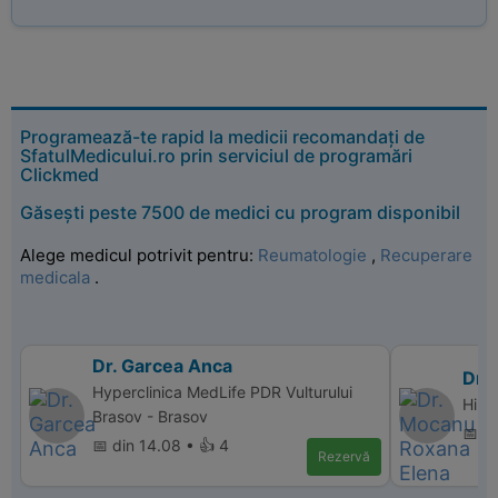
Programează-te rapid la medicii recomandați de
SfatulMedicului.ro prin serviciul de programări
Clickmed
Găsești peste 7500 de medici cu program disponibil
Alege medicul potrivit pentru:
Reumatologie
,
Recuperare
medicala
.
Dr. Garcea Anca
Dr.
Hyperclinica MedLife PDR Vulturului
Hipe
Brasov - Brasov
📅 di
📅 din 14.08 • 👍 4
Rezervă