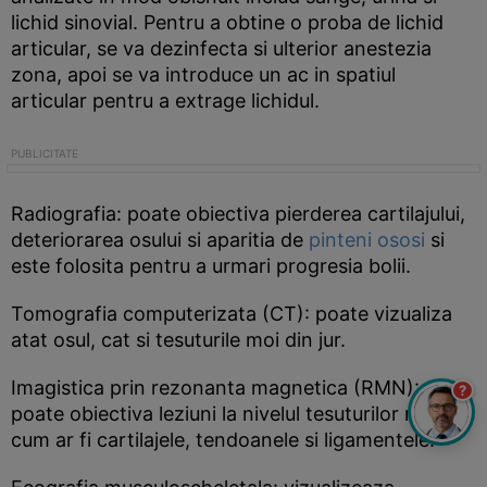
lichid sinovial. Pentru a obtine o proba de lichid
articular, se va dezinfecta si ulterior anestezia
zona, apoi se va introduce un ac in spatiul
articular pentru a extrage lichidul.
Radiografia: poate obiectiva pierderea cartilajului,
deteriorarea osului si aparitia de
pinteni ososi
si
este folosita pentru a urmari progresia bolii.
Tomografia computerizata (CT): poate vizualiza
atat osul, cat si tesuturile moi din jur.
Imagistica prin rezonanta magnetica (RMN):
?
poate obiectiva leziuni la nivelul tesuturilor moi,
cum ar fi cartilajele, tendoanele si ligamentele.