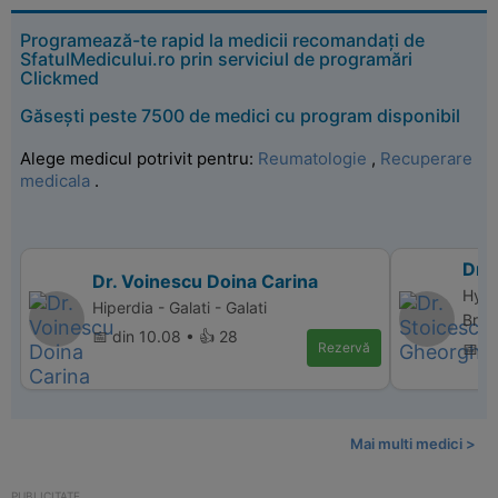
Programează-te rapid la medicii recomandați de
SfatulMedicului.ro prin serviciul de programări
Clickmed
Găsești peste 7500 de medici cu program disponibil
Alege medicul potrivit pentru:
Reumatologie
,
Recuperare
medicala
.
Dr.
Dr. Voinescu Doina Carina
Hype
Hiperdia - Galati - Galati
Bras
📅 din 10.08 • 👍 28
Rezervă
📅 d
Mai multi medici >