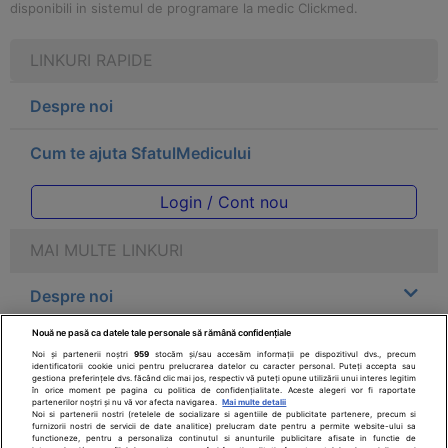
disponibili in sistemul de programare la medic Clickmed.
LINKURI RAPIDE
Despre noi
Cum te ajuta SfatulMedicului
Login / Cont nou
MAI MULTE LINKURI
Despre noi
Nouă ne pasă ca datele tale personale să rămână confidențiale
Legal
Noi și partenerii noștri
959
stocăm și/sau accesăm informații pe dispozitivul dvs., precum
identificatorii cookie unici pentru prelucrarea datelor cu caracter personal. Puteți accepta sau
gestiona preferințele dvs. făcând clic mai jos, respectiv vă puteți opune utilizării unui interes legitim
Drepturile consumatorului
în orice moment pe pagina cu politica de confidențialitate. Aceste alegeri vor fi raportate
partenerilor noștri și nu vă vor afecta navigarea.
Mai multe detalii
Noi si partenerii nostri (retelele de socializare si agentiile de publicitate partenere, precum si
furnizorii nostri de servicii de date analitice) prelucram date pentru a permite website-ului sa
Parteneri
functioneze, pentru a personaliza continutul si anunturile publicitare afisate in functie de