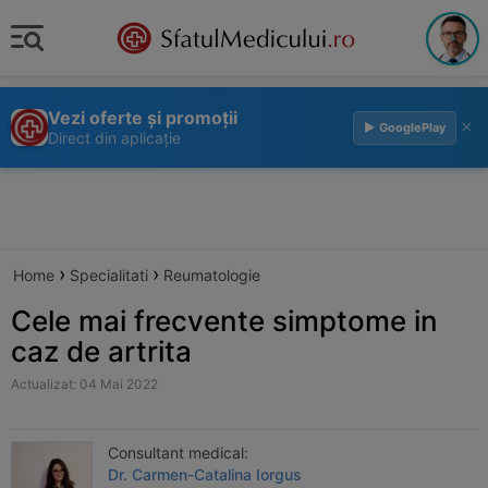
Vezi oferte și promoții
×
▶ GooglePlay
Direct din aplicație
›
›
Home
Specialitati
Reumatologie
Cele mai frecvente simptome in
caz de artrita
Actualizat: 04 Mai 2022
Consultant medical:
Dr. Carmen-Catalina Iorgus