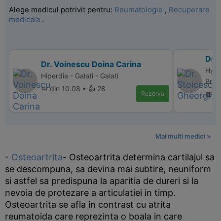
Alege medicul potrivit pentru:
Reumatologie
,
Recuperare
medicala
.
Dr.
Dr. Voinescu Doina Carina
Hype
Hiperdia - Galati - Galati
Bras
📅 din 10.08 • 👍 28
Rezervă
📅 d
Mai multi medici >
-
Osteoartrita
- Osteoartrita determina cartilajul sa
se descompuna, sa devina mai subtire, neuniform
si astfel sa predispuna la aparitia de dureri si la
nevoia de protezare a articulatiei in timp.
Osteoartrita se afla in contrast cu atrita
reumatoida care reprezinta o boala in care