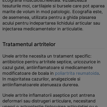
Ecografia musculoscheletala: vizualizeaza
tesuturile moi, cartilajele si bursele care pot aparea
marite de volum in mod patologic. Ecografia este,
de asemenea, utilizata pentru a ghida plasarea
acului pentru indepartarea lichidului articular sau
injectarea medicamentelor in articulatie.
Tratamentul artritelor
Unele artrite necesita un tratament specific:
antibiotice pentru artritele septice, uricozurice in
cazul gutei, antiinflamatoare si medicamente
modificatoare de boala in
poliartrita reumatoida
.
In majoritatea cazurilor, analgezicele si
antiinflamatoarele atenueaza durerea.
Unele artrite inflamatorii aseptice pot antrena
deformari sau distrugeri articulare, necesitand
uneori o artroplastie (inlocuirea articulatiei cu o