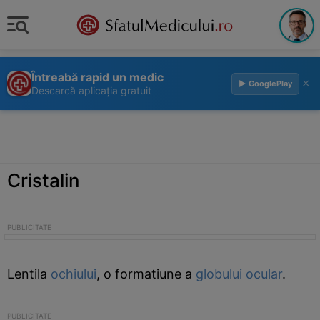
Întreabă rapid un medic
×
▶ GooglePlay
Descarcă aplicația gratuit
Cristalin
Lentila
ochiului
, o formatiune a
globului ocular
.