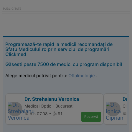
Programează-te rapid la medicii recomandați de
SfatulMedicului.ro prin serviciul de programări
Clickmed
Găsești peste 7500 de medici cu program disponibil
Alege medicul potrivit pentru:
Oftalmologie
.
Dr. Strehaianu Veronica
Dr. 
Medical Optic - Bucuresti
Clin
📅 din 07.08 • 👍 91
📅 d
Rezervă