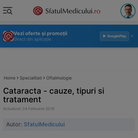
Vezi oferte și promoții
×
▶ GooglePlay
Direct din aplicație
›
›
Home
Specialitati
Oftalmologie
Cataracta - cauze, tipuri si
tratament
Actualizat: 04 Februarie 2016
Autor:
SfatulMedicului