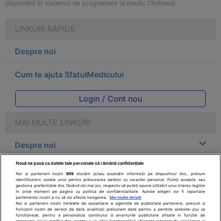
disponibili in sistemul de programare la medic Clickmed.
LINKURI RAPIDE
Despre noi
Cum te ajuta SfatulMedicului
Login / Cont nou
MAI MULTE LINKURI
Despre noi
Nouă ne pasă ca datele tale personale să rămână confidențiale
Legal
Noi și partenerii noștri
959
stocăm și/sau accesăm informații pe dispozitivul dvs., precum
identificatorii cookie unici pentru prelucrarea datelor cu caracter personal. Puteți accepta sau
gestiona preferințele dvs. făcând clic mai jos, respectiv vă puteți opune utilizării unui interes legitim
Drepturile consumatorului
în orice moment pe pagina cu politica de confidențialitate. Aceste alegeri vor fi raportate
partenerilor noștri și nu vă vor afecta navigarea.
Mai multe detalii
Noi si partenerii nostri (retelele de socializare si agentiile de publicitate partenere, precum si
furnizorii nostri de servicii de date analitice) prelucram date pentru a permite website-ului sa
Parteneri
functioneze, pentru a personaliza continutul si anunturile publicitare afisate in functie de
interesele si/sau profilul dvs., pentru a va oferi functionalitati aferente retelelor de socializare si