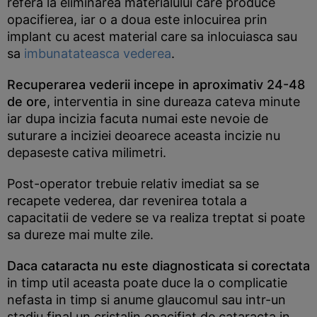
refera la eliminarea materialului care produce
opacifierea, iar o a doua este inlocuirea prin
implant cu acest material care sa inlocuiasca sau
sa
imbunatateasca vederea
.
Recuperarea vederii incepe in aproximativ 24-48
de ore
, interventia in sine dureaza cateva minute
iar dupa incizia facuta numai este nevoie de
suturare a inciziei deoarece aceasta incizie nu
depaseste cativa milimetri.
Post-operator trebuie relativ imediat sa se
recapete vederea, dar revenirea totala a
capacitatii de vedere se va realiza treptat si poate
sa dureze mai multe zile.
Daca cataracta nu este diagnosticata si corectata
in timp util aceasta poate duce la o complicatie
nefasta in timp si anume glaucomul sau intr-un
stadiu final un cristalin opacifiat de cataracta in