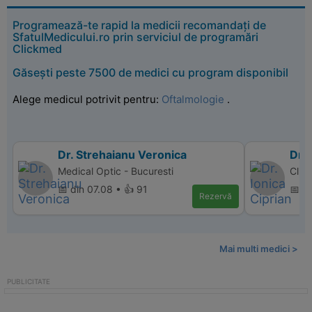
Programează-te rapid la medicii recomandați de
SfatulMedicului.ro prin serviciul de programări
Clickmed
Găsești peste 7500 de medici cu program disponibil
Alege medicul potrivit pentru:
Oftalmologie
.
Dr. Strehaianu Veronica
Dr. 
Medical Optic - Bucuresti
Clin
📅 din 07.08 • 👍 91
📅 d
Rezervă
Mai multi medici >