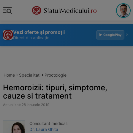
Vezi oferte și promoții
×
▶ GooglePlay
Direct din aplicație
›
›
Home
Specialitati
Proctologie
Hemoroizii: tipuri, simptome,
cauze si tratament
Actualizat: 28 Ianuarie 2019
Consultant medical:
Dr. Laura Ghita