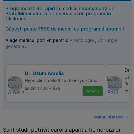
Programează-te rapid la medicii recomandați de
SfatulMedicului.ro prin serviciul de programări
Clickmed
Găsești peste 7500 de medici cu program disponibil
Alege medicul potrivit pentru:
Proctologie
,
Chirurgie
generala
.
Dr. 
Dr. Uzum Amelia
Cent
Hyperclinica MedLife Genesys - Arad
Rom
📅 din 17.08 • 👍 8
Rezervă
📅 di
Mai multi medici >
Sunt studii potrivit carora aparitia hemoroizilor