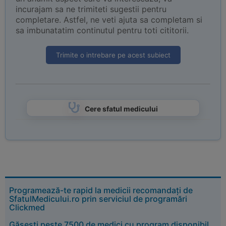
incurajam sa ne trimiteti sugestii pentru
completare. Astfel, ne veti ajuta sa completam si
sa imbunatatim continutul pentru toti cititorii.
Trimite o intrebare pe acest subiect
Cere sfatul medicului
Programează-te rapid la medicii recomandați de
SfatulMedicului.ro prin serviciul de programări
Clickmed
Găsești peste 7500 de medici cu program disponibil