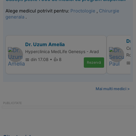
Alege medicul potrivit pentru:
Proctologie
,
Chirurgie
generala
.
Dr. 
Dr. Uzum Amelia
Cent
Hyperclinica MedLife Genesys - Arad
Rom
📅 din 17.08 • 👍 8
Rezervă
📅 di
Mai multi medici >