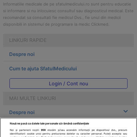
Informatiile medicale de pe sfatulmedicului.ro sunt pentru educatie
si informare si nu inlocuiesc consultul sau diagnosticul medical. Este
recomandat sa consultati fie medicul Dvs., fie unul din medicii
disponibili in sistemul de programare la medic Clickmed.
LINKURI RAPIDE
Despre noi
Cum te ajuta SfatulMedicului
Login / Cont nou
MAI MULTE LINKURI
Despre noi
Nouă ne pasă ca datele tale personale să rămână confidențiale
Legal
Noi și partenerii noștri
959
stocăm și/sau accesăm informații pe dispozitivul dvs., precum
identificatorii cookie unici pentru prelucrarea datelor cu caracter personal. Puteți accepta sau