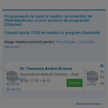
Programează-te rapid la medicii recomandați de
SfatulMedicului.ro prin serviciul de programări
Clickmed
Găsești peste 7500 de medici cu program disponibil
Alege medicul potrivit pentru:
Proctologie
,
Chirurgie
generala
.
Dr. 
Dr. Tomescu Andrei Branco
Hype
Hyperclinica MedLife Genesys - Arad
Balc
📅 din 11.08 • 👍 10
Rezervă
📅 d
Mai multi medici >