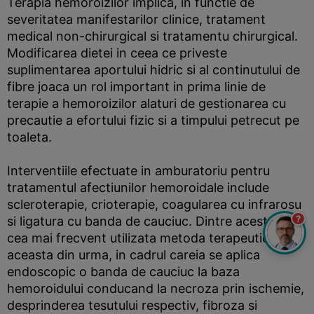
Terapia hemoroizilor implica, in functie de
severitatea manifestarilor clinice, tratament
medical non-chirurgical si tratamentu chirurgical.
Modificarea dietei in ceea ce priveste
suplimentarea aportului hidric si al continutului de
fibre joaca un rol important in prima linie de
terapie a hemoroizilor alaturi de gestionarea cu
precautie a efortului fizic si a timpului petrecut pe
toaleta.
Interventiile efectuate in amburatoriu pentru
tratamentul afectiunilor hemoroidale include
scleroterapie, crioterapie, coagularea cu infrarosu
?
si ligatura cu banda de cauciuc. Dintre acestea,
cea mai frecvent utilizata metoda terapeutica este
aceasta din urma, in cadrul careia se aplica
endoscopic o banda de cauciuc la baza
hemoroidului conducand la necroza prin ischemie,
desprinderea tesutului respectiv, fibroza si