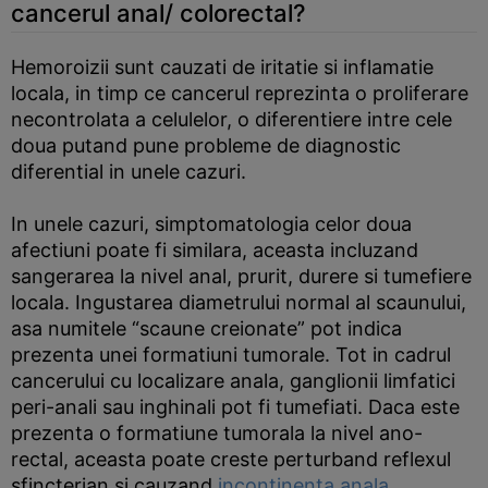
cancerul anal/ colorectal?
Hemoroizii sunt cauzati de iritatie si inflamatie
locala, in timp ce cancerul reprezinta o proliferare
necontrolata a celulelor, o diferentiere intre cele
doua putand pune probleme de diagnostic
diferential in unele cazuri.
In unele cazuri, simptomatologia celor doua
afectiuni poate fi similara, aceasta incluzand
sangerarea la nivel anal, prurit, durere si tumefiere
locala. Ingustarea diametrului normal al scaunului,
asa numitele “scaune creionate” pot indica
prezenta unei formatiuni tumorale. Tot in cadrul
cancerului cu localizare anala, ganglionii limfatici
peri-anali sau inghinali pot fi tumefiati. Daca este
prezenta o formatiune tumorala la nivel ano-
rectal, aceasta poate creste perturband reflexul
sfincterian si cauzand
incontinenta anala
.