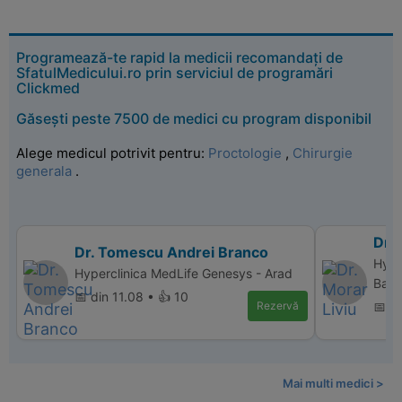
Programează-te rapid la medicii recomandați de
SfatulMedicului.ro prin serviciul de programări
Clickmed
Găsești peste 7500 de medici cu program disponibil
Alege medicul potrivit pentru:
Proctologie
,
Chirurgie
generala
.
Dr. 
Dr. Tomescu Andrei Branco
Hype
Hyperclinica MedLife Genesys - Arad
Balc
📅 din 11.08 • 👍 10
Rezervă
📅 d
Mai multi medici >