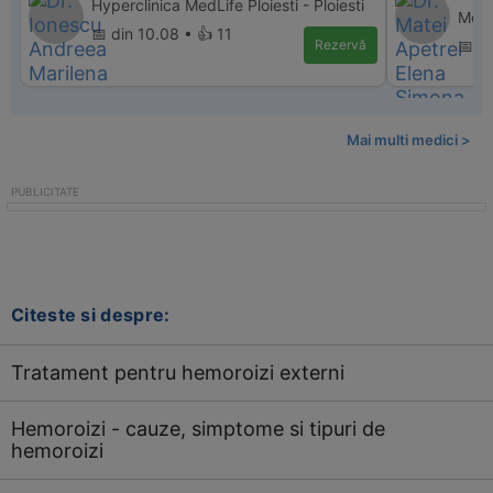
Hyperclinica MedLife Ploiesti - Ploiesti
Med,
📅 din 10.08 • 👍 11
Rezervă
📅 d
Mai multi medici >
Citeste si despre:
Tratament pentru hemoroizi externi
Hemoroizi - cauze, simptome si tipuri de
hemoroizi