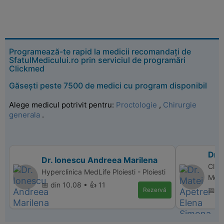
Programează-te rapid la medicii recomandați de
SfatulMedicului.ro prin serviciul de programări
Clickmed
Găsești peste 7500 de medici cu program disponibil
Alege medicul potrivit pentru:
Proctologie
,
Chirurgie
generala
.
Dr.
Dr. Ionescu Andreea Marilena
Clini
Hyperclinica MedLife Ploiesti - Ploiesti
Med,
📅 din 10.08 • 👍 11
Rezervă
📅 d