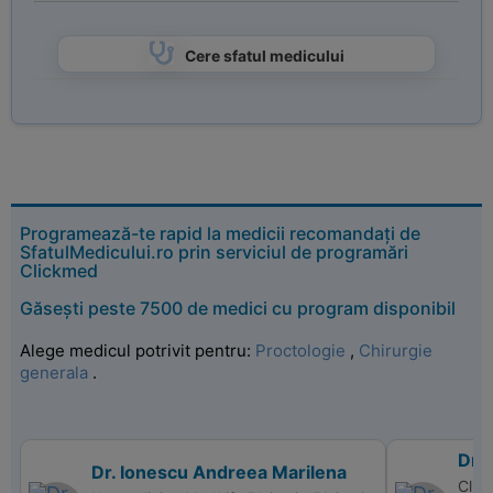
Cere sfatul medicului
Programează-te rapid la medicii recomandați de
SfatulMedicului.ro prin serviciul de programări
Clickmed
Găsești peste 7500 de medici cu program disponibil
Alege medicul potrivit pentru:
Proctologie
,
Chirurgie
generala
.
Dr.
Dr. Ionescu Andreea Marilena
Clini