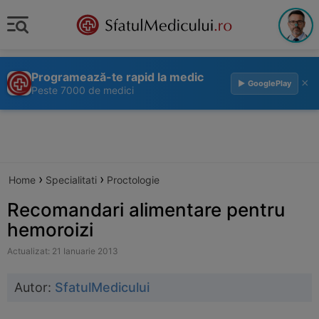
Programează-te rapid la medic
×
▶ GooglePlay
Peste 7000 de medici
›
›
Home
Specialitati
Proctologie
Recomandari alimentare pentru
hemoroizi
Actualizat: 21 Ianuarie 2013
Autor:
SfatulMedicului