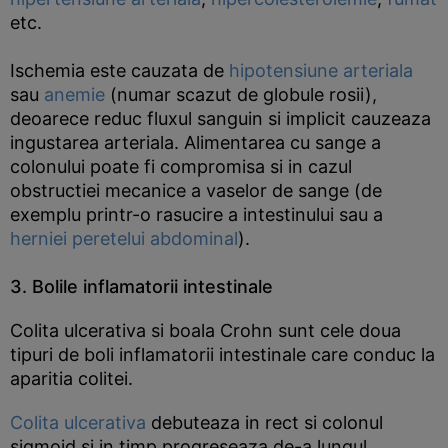
etc.
Ischemia este cauzata de
hipotensiune arteriala
sau
anemie
(numar scazut de globule rosii),
deoarece reduc fluxul sanguin si implicit cauzeaza
ingustarea arteriala. Alimentarea cu sange a
colonului poate fi compromisa si in cazul
obstructiei mecanice a vaselor de sange (de
exemplu printr-o rasucire a intestinului sau a
herniei peretelui abdominal
).
3. Bolile inflamatorii intestinale
Colita ulcerativa si boala Crohn sunt cele doua
tipuri de boli inflamatorii intestinale care conduc la
aparitia colitei.
Colita ulcerativa
debuteaza in rect si colonul
sigmoid si in timp progreseaza de-a lungul