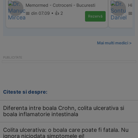
Memormed - Cotroceni - Bucuresti
Hiper
📅 din 07.09 • 👍 2
📅 di
Rezervă
Mai multi medici >
Citeste si despre:
Diferenta intre boala Crohn, colita ulcerativa si
boala inflamatorie intestinala
Colita ulcerativa: o boala care poate fi fatala. Nu
ignora niciodata simptomele ei!