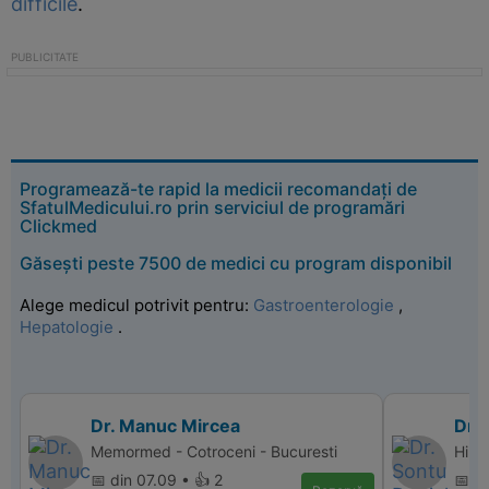
difficile
.
Programează-te rapid la medicii recomandați de
SfatulMedicului.ro prin serviciul de programări
Clickmed
Găsești peste 7500 de medici cu program disponibil
Alege medicul potrivit pentru:
Gastroenterologie
,
Hepatologie
.
Dr. Manuc Mircea
Dr. 
Memormed - Cotroceni - Bucuresti
Hiper
📅 din 07.09 • 👍 2
📅 di