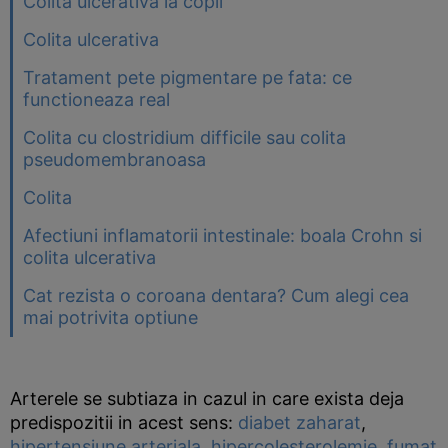
Colita ulcerativa la copii
Colita ulcerativa
Tratament pete pigmentare pe fata: ce
functioneaza real
Colita cu clostridium difficile sau colita
pseudomembranoasa
Colita
Afectiuni inflamatorii intestinale: boala Crohn si
colita ulcerativa
Cat rezista o coroana dentara? Cum alegi cea
mai potrivita optiune
Arterele se subtiaza in cazul in care exista deja
predispozitii in acest sens:
diabet zaharat
,
hipertensiune arteriala
,
hipercolesterolemie
,
fumat