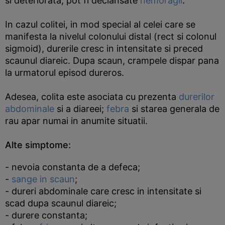
si deteriorata, pot fi declansate
hemoragii
.
In cazul colitei, in mod special al celei care se
manifesta la nivelul colonului distal (rect si colonul
sigmoid), durerile cresc in intensitate si preced
scaunul diareic. Dupa scaun, crampele dispar pana
la urmatorul episod dureros.
Adesea, colita este asociata cu prezenta
durerilor
abdominale
si a diareei;
febra
si starea generala de
rau apar numai in anumite situatii.
Alte simptome:
- nevoia constanta de a defeca;
-
sange in scaun
;
- dureri abdominale care cresc in intensitate si
scad dupa scaunul diareic;
- durere constanta;