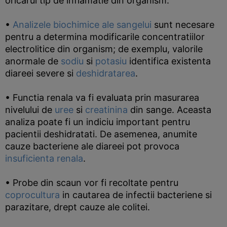
oricarui tip de inflamatie din organism.
•
Analizele biochimice ale sangelui
sunt necesare
pentru a determina modificarile concentratiilor
electrolitice din organism; de exemplu, valorile
anormale de
sodiu
si
potasiu
identifica existenta
diareei severe si
deshidratarea
.
• Functia renala va fi evaluata prin masurarea
nivelului de
uree
si
creatinina
din sange. Aceasta
analiza poate fi un indiciu important pentru
pacientii deshidratati. De asemenea, anumite
cauze bacteriene ale diareei pot provoca
insuficienta renala
.
• Probe din scaun vor fi recoltate pentru
coprocultura
in cautarea de infectii bacteriene si
parazitare, drept cauze ale colitei.