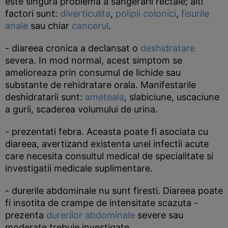
este singura problema a sangerarii rectale; alti
factori sunt:
diverticulita
,
polipii colonici
,
fisurile
anale
sau chiar
cancerul
.
- diareea cronica a declansat o
deshidratare
severa. In mod normal, acest simptom se
amelioreaza prin consumul de lichide sau
substante de rehidratare orala. Manifestarile
deshidratarii sunt:
ameteala
, slabiciune, uscaciune
a gurii, scaderea volumului de urina.
- prezentati febra. Aceasta poate fi asociata cu
diareea, avertizand existenta unei infectii acute
care necesita consultul medical de specialitate si
investigatii medicale suplimentare.
- durerile abdominale nu sunt firesti. Diareea poate
fi insotita de crampe de intensitate scazuta -
prezenta
durerilor abdominale
severe sau
moderate trebuie investigate.