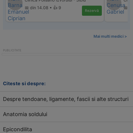
📅 din 14.08 • 👍 9
📅 d
Rezervă
Mai multi medici >
Citeste si despre:
Despre tendoane, ligamente, fascii si alte structuri
Anatomia soldului
Epicondilita