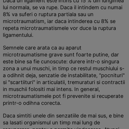
Daca un ligament este intins cu 15 % din lungimea
lui normala, se va rupe. Daca il intindem cu numai
8% va suferi o ruptura partiala sau un
microtraumatism, iar daca intinderea cu 8% se
repeta microtraumatismele vor duce la ruptura
ligamentului.
Semnele care arata ca au aparut
microtraumatisme grave sunt foarte putine, dar
este bine sa fie cunoscute: durere intr-o singura
zona a unui muschi, in timp ce restul muschiului s-
a odihnit deja, senzatie de instabilitate, "pocnituri"
si "scartiituri" in articulatii, tremuraturi si contractii
in muschii folositi mai intens. In general,
microtraumatismele pot fi prevenite si recuperate
printr-o odihna corecta.
Daca simtiti unele din senzatiile de mai sus, e bine
sa lasati organismul un timp mai lung de