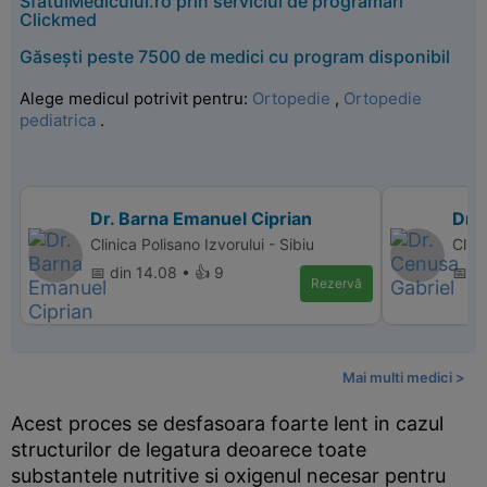
SfatulMedicului.ro prin serviciul de programări
Clickmed
Găsești peste 7500 de medici cu program disponibil
Alege medicul potrivit pentru:
Ortopedie
,
Ortopedie
pediatrica
.
Dr. Barna Emanuel Ciprian
Dr.
Clinica Polisano Izvorului - Sibiu
Clin
📅 din 14.08 • 👍 9
📅 d
Rezervă
Mai multi medici >
Acest proces se desfasoara foarte lent in cazul
structurilor de legatura deoarece toate
substantele nutritive si oxigenul necesar pentru