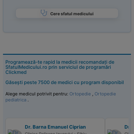
Cere sfatul medicului
Programează-te rapid la medicii recomandați de
SfatulMedicului.ro prin serviciul de programări
Clickmed
Găsești peste 7500 de medici cu program disponibil
Alege medicul potrivit pentru:
Ortopedie
,
Ortopedie
pediatrica
.
Dr. Barna Emanuel Ciprian
Dr.
Clinica Polisano Izvorului - Sibiu
Clin