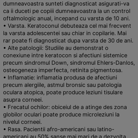
dumneavoastra sunteti diagnosticat asigurati-va
ca ii duceti pe copiii dumneavoastra la un control
oftalmologic anual, incepand cu varsta de 10 ani.
• Varsta. Keratoconul debuteaza cel mai frecvent
la varsta adolescentei sau chiar in copilarie. Mai
rar poate fi diagnosticat dupa varsta de 30 de ani.
• Alte patologii: Studiile au demonstrat o
conexiune intre keratocon si afectiuni sistemice
precum sindromul Down, sindromul Ehlers-Danlos,
osteogeneza imperfecta, retinita pigmentosa.
• Inflamatie: inflamatia produsa de afectiuni
precum alergiile, astmul bronsic sau patologia
oculara atopica, poate produce leziuni tisulare
asupra corneei.
• Frecatul ochilor: obiceiul de a atinge des zona
globilor oculari poate produce microleziuni la
nivelul corneei.
• Rasa. Pacientii afro-americani sau latino-
americani au 50% sanse mai mari de a dezvolta