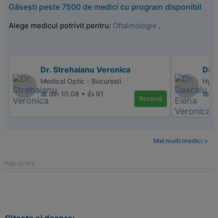
Găsești peste 7500 de medici cu program disponibil
Alege medicul potrivit pentru:
Oftalmologie
.
Dr. Strehaianu Veronica
Dr.
Medical Optic - Bucuresti
Hyper
📅 din 10.08 • 👍 91
📅 d
Rezervă
Mai multi medici >