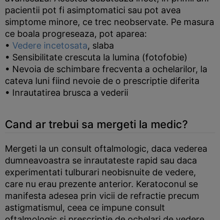
pacientii pot fi asimptomatici sau pot avea
simptome minore, ce trec neobservate. Pe masura
ce boala progreseaza, pot aparea:
•
Vedere incetosata
, slaba
• Sensibilitate crescuta la lumina (fotofobie)
• Nevoia de schimbare frecventa a ochelarilor, la
cateva luni fiind nevoie de o prescriptie diferita
• Inrautatirea brusca a vederii
Cand ar trebui sa mergeti la medic?
Mergeti la un consult oftalmologic, daca vederea
dumneavoastra se inrautateste rapid sau daca
experimentati tulburari neobisnuite de vedere,
care nu erau prezente anterior. Keratoconul se
manifesta adesea prin vicii de refractie precum
astigmatismul, ceea ce impune consult
oftalmologic si prescriptie de ochelari de vedere.