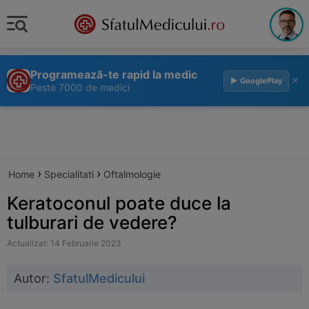
Programează-te rapid la medic
×
▶ GooglePlay
Peste 7000 de medici
›
›
Home
Specialitati
Oftalmologie
Keratoconul poate duce la
tulburari de vedere?
Actualizat: 14 Februarie 2023
Autor:
SfatulMedicului