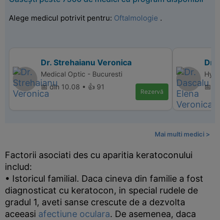
Alege medicul potrivit pentru:
Oftalmologie
.
Dr. Strehaianu Veronica
Dr.
Medical Optic - Bucuresti
Hyper
📅 din 10.08 • 👍 91
📅 d
Rezervă
Mai multi medici >
Factorii asociati des cu aparitia keratoconului
includ:
• Istoricul familial. Daca cineva din familie a fost
diagnosticat cu keratocon, in special rudele de
gradul 1, aveti sanse crescute de a dezvolta
aceeasi
afectiune oculara
. De asemenea, daca