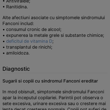
• Antiviralele;
• Ranitidina.
Alte afectiuni asociate cu simptomele sindromului
Fanconi includ:
• consumul cronic de alcool;
• expunerea la metale grele si substante chimice;
•
deficitul de vitamina D
;
• transplantul de rinichi;
• amiloidoza.
Diagnostic
Sugarii si copiii cu sindromul Fanconi ereditar
In mod obisnuit, simptomele sindromului Fanconi
apar la inceputul copilariei. Parintii pot observa o
sete excesiva, urinare excesiva sau o crestere mai
lenta decat cresterea normala. Copiii pot suferi de