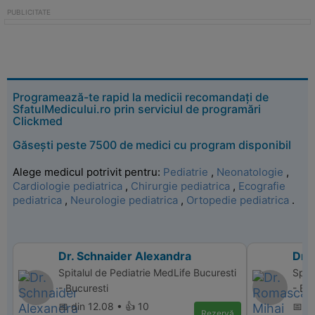
Programează-te rapid la medicii recomandați de
SfatulMedicului.ro prin serviciul de programări
Clickmed
Găsești peste 7500 de medici cu program disponibil
Alege medicul potrivit pentru:
Pediatrie
,
Neonatologie
,
Cardiologie pediatrica
,
Chirurgie pediatrica
,
Ecografie
pediatrica
,
Neurologie pediatrica
,
Ortopedie pediatrica
.
Dr. Schnaider Alexandra
Dr.
Spitalul de Pediatrie MedLife Bucuresti
Spit
- Bucuresti
- Bu
📅 din 12.08 • 👍 10
📅 d
Rezervă