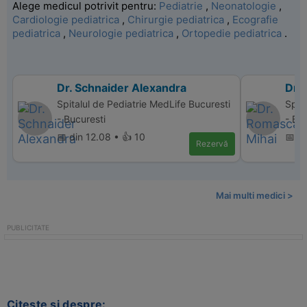
Alege medicul potrivit pentru:
Pediatrie
,
Neonatologie
,
Cardiologie pediatrica
,
Chirurgie pediatrica
,
Ecografie
pediatrica
,
Neurologie pediatrica
,
Ortopedie pediatrica
.
Dr. Schnaider Alexandra
Dr.
Spitalul de Pediatrie MedLife Bucuresti
Spit
- Bucuresti
- Bu
📅 din 12.08 • 👍 10
📅 d
Rezervă
Mai multi medici >
Citeste si despre: