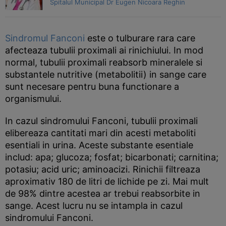
Spitalul Municipal Dr Eugen Nicoara Reghin
Sindromul Fanconi
este o tulburare rara care
afecteaza tubulii proximali ai rinichiului. In mod
normal, tubulii proximali reabsorb mineralele si
substantele nutritive (metabolitii) in sange care
sunt necesare pentru buna functionare a
organismului.
In cazul sindromului Fanconi, tubulii proximali
elibereaza cantitati mari din acesti metaboliti
esentiali in urina. Aceste substante esentiale
includ: apa; glucoza; fosfat; bicarbonati; carnitina;
potasiu; acid uric; aminoacizi. Rinichii filtreaza
aproximativ 180 de litri de lichide pe zi. Mai mult
de 98% dintre acestea ar trebui reabsorbite in
sange. Acest lucru nu se intampla in cazul
sindromului Fanconi.