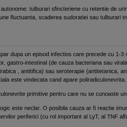
 autonome: tulburari sfincteriene cu retentie de uri
iune fluctuanta, scaderea sudoratiei sau tulburari t
apar dupa un episod infectios care precede cu 1-3 
rator, gastro-intestinal (de cauza bacteriana sau vi
bica , antitifica) sau seroterapie (antitetanica, anti
itiala este vindecata cand apare poliradiculonevrita.
iculonevrite primitive pentru care nu se cunoaste un
ogic este neclar. O posibila cauza ar fi reactie imu
ilor periferici (cu rol important al LyT, al TNF alf