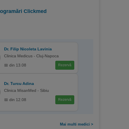
programări Clickmed
Dr. Filip Nicoleta Lavinia
Clinica Medicus - Cluj-Napoca
📅 din 13.08
Rezervă
Dr. Turcu Adina
Clinica MisanMed - Sibiu
📅 din 12.08
Rezervă
Mai multi medici >