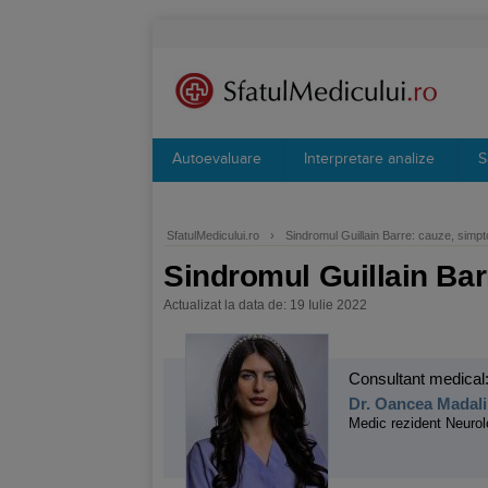
Autoevaluare
Interpretare analize
S
SfatulMedicului.ro
›
Sindromul Guillain Barre: cauze, simp
Sindromul Guillain Bar
Actualizat la data de: 19 Iulie 2022
Consultant medical
Dr. Oancea Madali
Medic rezident Neurol