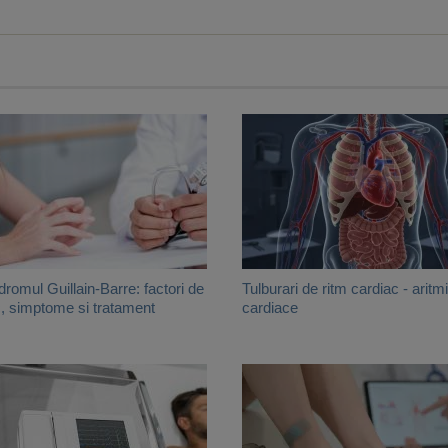
dromul Guillain-Barre: factori de
Tulburari de ritm cardiac - aritmi
c, simptome si tratament
cardiace