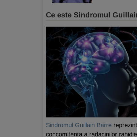
Ce este Sindromul Guillai
Sindromul Guillain Barre
reprezint
concomitenta a radacinilor rahidien