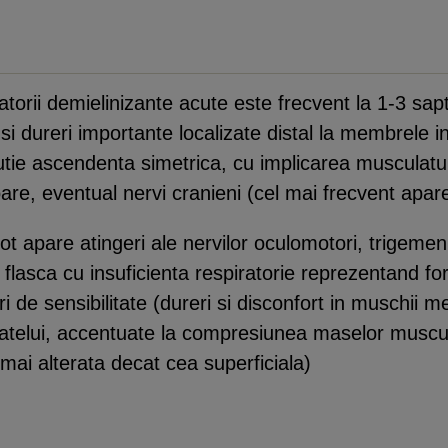
matorii demielinizante acute este frecvent la 1-3 sa
si dureri importante localizate distal la membrele in
utie ascendenta simetrica, cu implicarea musculatur
e, eventual nervi cranieni (cel mai frecvent apare 
pot apare atingeri ale nervilor oculomotori, trigemen 
ie flasca cu insuficienta respiratorie reprezentand 
i de sensibilitate (dureri si disconfort in muschii m
atelui, accentuate la compresiunea maselor muscu
 mai alterata decat cea superficiala)