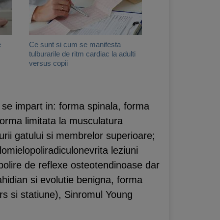
e
Ce sunt si cum se manifesta
tulburarile de ritm cardiac la adulti
versus copii
e se impart in: forma spinala, forma
forma limitata la musculatura
turii gatului si membrelor superioare;
omielopoliradiculonevrita leziuni
bolire de reflexe osteotendinoase dar
rahidian si evolutie benigna, forma
rs si statiune), Sinromul Young