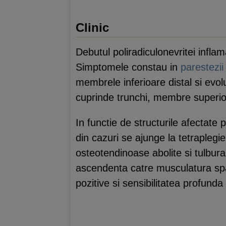
Clinic
Debutul poliradiculonevritei infla
Simptomele constau in
parestezii
membrele inferioare distal si evol
cuprinde trunchi, membre superioar
In functie de structurile afectate 
din cazuri se ajunge la tetrapleg
osteotendinoase abolite si tulburar
ascendenta catre musculatura sp
pozitive si sensibilitatea profunda