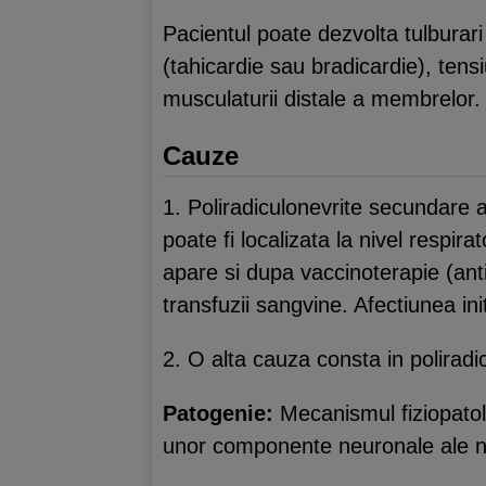
Pacientul poate dezvolta tulburari
(tahicardie sau bradicardie), tens
musculaturii distale a membrelor.
Cauze
1. Poliradiculonevrite secundare 
poate fi localizata la nivel respi
apare si dupa vaccinoterapie (antira
transfuzii sangvine. Afectiunea in
2. O alta cauza consta in polirad
Patogenie:
Mecanismul fiziopatol
unor componente neuronale ale nerv