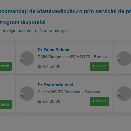
ecomandați de SfatulMedicului.ro prin serviciul de 
program disponibil
urologie pediatrica
,
Neurochirurgie
.
Dr. Dusa Raluca
RMN Diagnostica BRASOV2 - Brasov
📅 din 14.08
zervă
Rezervă
Dr. Padurariu Vlad
-
Clinica NORD Suceava - Suceava
📅 din 20.08
Rezervă
zervă