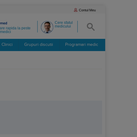
Contul Meu
Cere sfatul
medicului
re rapida la peste
medici
Clinici
Grupuri discutii
Programari medic