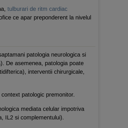
na,
tulburari de ritm cardiac
rofice ce apar preponderent la nivelul
saptamani patologia neurologica si
rala). De asemenea, patologia poate
difterica), interventii chirurgicale,
 context patologic premonitor.
nologica mediata celular impotriva
a, IL2 si complementului).