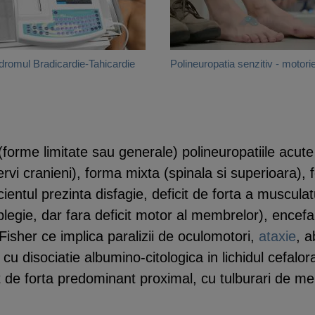
dromul Bradicardie-Tahicardie
Polineuropatia senzitiv - motori
e (forme limitate sau generale) polineuropatiile acut
rvi cranieni), forma mixta (spinala si superioara), 
cientul prezinta disfagie, deficit de forta a muscula
egie, dar fara deficit motor al membrelor), encefal
 Fisher ce implica paralizii de oculomotori,
ataxie
, a
 cu disociatie albumino-citologica in lichidul cefalo
 de forta predominant proximal, cu tulburari de me