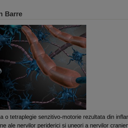
n Barre
a o tetraplegie senzitivo-motorie rezultata din infla
e ale nervilor periderici si uneori a nervilor cranien