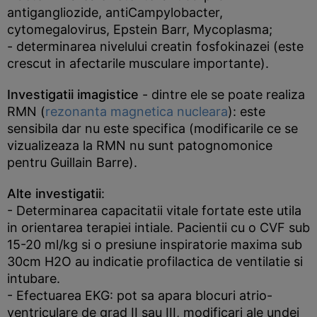
antigangliozide, antiCampylobacter,
cytomegalovirus, Epstein Barr, Mycoplasma;
- determinarea nivelului creatin fosfokinazei (este
crescut in afectarile musculare importante).
Investigatii imagistice
- dintre ele se poate realiza
RMN (
rezonanta magnetica nucleara
): este
sensibila dar nu este specifica (modificarile ce se
vizualizeaza la RMN nu sunt patognomonice
pentru Guillain Barre).
Alte investigatii
:
- Determinarea capacitatii vitale fortate este utila
in orientarea terapiei intiale. Pacientii cu o CVF sub
15-20 ml/kg si o presiune inspiratorie maxima sub
30cm H2O au indicatie profilactica de ventilatie si
intubare.
- Efectuarea EKG: pot sa apara blocuri atrio-
ventriculare de grad II sau III, modificari ale undei