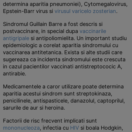
determina aparitia pneumoniei), Cytomegalovirus,
Epstein-Barr virus si
virusul varicelo zosterian
.
Sindromul Guillain Barre a fost descris si
postvaccinare, in special dupa
vaccinarile
antigripale
si antipoliomielita. Un important studiu
epidemiologic a corelat aparitia sindromului cu
vaccinarea antitetanica. Exista si alte studii care
sugereaza ca incidenta sindromului este crescuta
in cazul pacientilor vaccinati antistreptococic A,
antirabie.
Medicamentele a caror utilizare poate determina
aparitia acestui sindrom sunt streptokinaza,
penicilinele, antispasticele, danazolul, captoprilul,
sarurile de aur si heroina.
Factorii de risc frecvent implicati sunt
mononucleoza
, infectia cu
HIV
si boala Hodgkin,