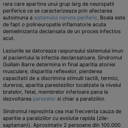
rara care apartine unui grup larg de neuropatii
periferice ce se caracterizeaza prin afectarea
autoimuna a
sistemului nervos periferic
. Boala este
de fapt o polineuropatie inflamatorie acuta
demielinizanta declansata de un proces infectios
acut.
Leziunile se datoreaza raspunsului sistemului imun
al pacientului la infectia declansatoare. Sindromul
Guillain Barre determina in final aparitia atoniei
musculare, disparitia reflexelor, pierderea
capacitatii de a discrimina stimulii tactili, termici,
durerosi, aparitia paresteziilor localizate la nivelul
bratelor, fetei, membrelor inferioare pana la
dezvoltarea
parezelor
si chiar a paraliziilor.
Sindromul reprezinta cea mai frecventa cauza de
aparitie a paraliziilor cu evolutie rapida (zile-
saptamani). Aproximativ 2 persoane din 100.000