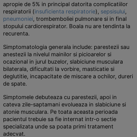
apropie de 5% in principal datorita complicatiilor
respiratorii (
insuficienta respiratorie
),
sepsisului
,
pneumoniei
, trombemboliei pulmonare si in final
stopului cardiorespirator. Boala nu are tendinta la
recurenta.
Simptomatologia generala include: parestezii sau
anestezii la nivelul mainilor si picioarelor si
ocazional in jurul buzelor, slabiciune musculara
bilaterala, dificultati la vorbire, masticatie si
deglutitie, incapacitate de miscare a ochilor, dureri
de spate.
Simptomele debuteaza cu parestezii, apoi in
cateva zile-saptamani evolueaza in slabiciune si
atonie musculara. Pe toata aceasta perioada
pacientul trebuie sa fie internat intr-o sectie
specializata unde sa poata primi tratament
adecvat.