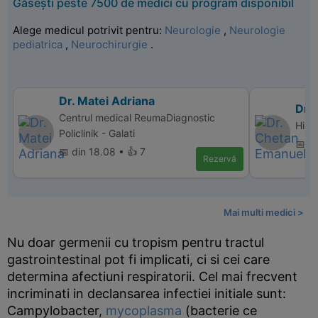
Găsești peste 7500 de medici cu program disponibil
Alege medicul potrivit pentru:
Neurologie
,
Neurologie
pediatrica
,
Neurochirurgie
.
Dr. Matei Adriana
Dr.
Centrul medical ReumaDiagnostic
Hipe
Policlinik - Galati
📅 d
📅 din 18.08 • 👍 7
Rezervă
Mai multi medici >
Nu doar germenii cu tropism pentru tractul
gastrointestinal pot fi implicati, ci si cei care
determina afectiuni respiratorii. Cel mai frecvent
incriminati in declansarea infectiei initiale sunt:
Campylobacter,
mycoplasma
(bacterie ce