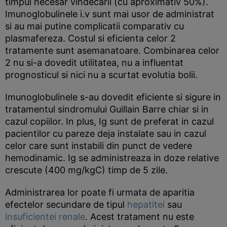
timpul necesar vindecarii (cu aproximativ 50%).
Imunoglobulinele i.v sunt mai usor de administrat
si au mai putine complicatii comparativ cu
plasmafereza. Costul si eficienta celor 2
tratamente sunt asemanatoare. Combinarea celor
2 nu si-a dovedit utilitatea, nu a influentat
prognosticul si nici nu a scurtat evolutia bolii.
Imunoglobulinele s-au dovedit eficiente si sigure in
tratamentul sindromului Guillain Barre chiar si in
cazul copiilor. In plus, Ig sunt de preferat in cazul
pacientilor cu pareze deja instalate sau in cazul
celor care sunt instabili din punct de vedere
hemodinamic. Ig se administreaza in doze relative
crescute (400 mg/kgC) timp de 5 zile.
Administrarea lor poate fi urmata de aparitia
efectelor secundare de tipul
hepatitei
sau
insuficientei renale
. Acest tratament nu este