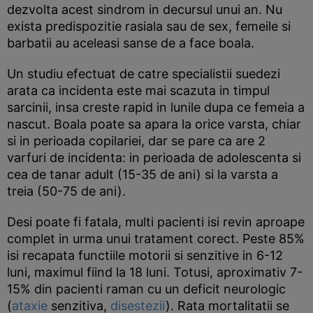
dezvolta acest sindrom in decursul unui an. Nu
exista predispozitie rasiala sau de sex, femeile si
barbatii au aceleasi sanse de a face boala.
Un studiu efectuat de catre specialistii suedezi
arata ca incidenta este mai scazuta in timpul
sarcinii, insa creste rapid in lunile dupa ce femeia a
nascut. Boala poate sa apara la orice varsta, chiar
si in perioada copilariei, dar se pare ca are 2
varfuri de incidenta: in perioada de adolescenta si
cea de tanar adult (15-35 de ani) si la varsta a
treia (50-75 de ani).
Desi poate fi fatala, multi pacienti isi revin aproape
complet in urma unui tratament corect. Peste 85%
isi recapata functiile motorii si senzitive in 6-12
luni, maximul fiind la 18 luni. Totusi, aproximativ 7-
15% din pacienti raman cu un deficit neurologic
(
ataxie
senzitiva,
disestezii
). Rata mortalitatii se