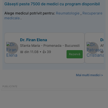
Găsești peste 7500 de medici cu program disponibil
Alege medicul potrivit pentru:
Reumatologie
,
Recuperare
medicala
.
Dr. Firan Elena
Dr. 
Sfanta Maria - Promenada - Bucuresti
Affi
📅 din 11.08 • 👍 39
📅 d
Rezervă
Mai multi medici >