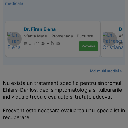
medicala
.
Dr. Firan Elena
Dr. 
Sfanta Maria - Promenada - Bucuresti
Affi
📅 din 11.08 • 👍 39
📅 d
Rezervă
Mai multi medici >
Nu exista un tratament specific pentru sindromul
Ehlers-Danlos, deci simptomatologia si tulburarile
individuale trebuie evaluate si tratate adecvat.
Frecvent este necesara evaluarea unui specialist in
recuperare.