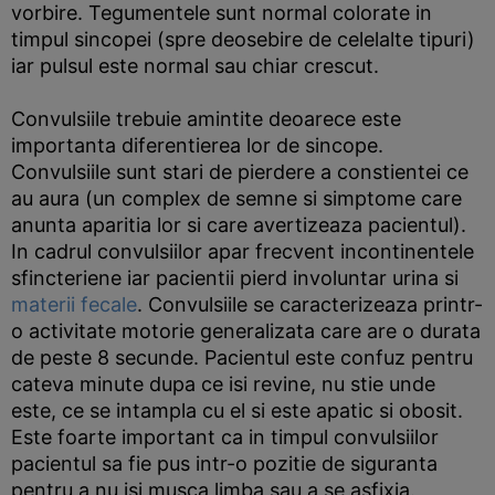
vorbire. Tegumentele sunt normal colorate in
timpul sincopei (spre deosebire de celelalte tipuri)
iar pulsul este normal sau chiar crescut.
Convulsiile trebuie amintite deoarece este
importanta diferentierea lor de sincope.
Convulsiile sunt stari de pierdere a constientei ce
au aura (un complex de semne si simptome care
anunta aparitia lor si care avertizeaza pacientul).
In cadrul convulsiilor apar frecvent incontinentele
sfincteriene iar pacientii pierd involuntar urina si
materii fecale
. Convulsiile se caracterizeaza printr-
o activitate motorie generalizata care are o durata
de peste 8 secunde. Pacientul este confuz pentru
cateva minute dupa ce isi revine, nu stie unde
este, ce se intampla cu el si este apatic si obosit.
Este foarte important ca in timpul convulsiilor
pacientul sa fie pus intr-o pozitie de siguranta
pentru a nu isi musca limba sau a se asfixia.