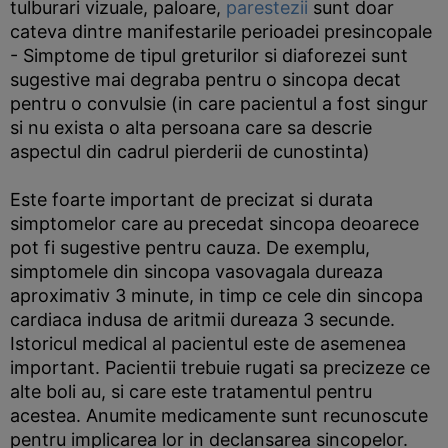
tulburari vizuale, paloare,
parestezii
sunt doar
cateva dintre manifestarile perioadei presincopale
- Simptome de tipul greturilor si diaforezei sunt
sugestive mai degraba pentru o sincopa decat
pentru o convulsie (in care pacientul a fost singur
si nu exista o alta persoana care sa descrie
aspectul din cadrul pierderii de cunostinta)
Este foarte important de precizat si durata
simptomelor care au precedat sincopa deoarece
pot fi sugestive pentru cauza. De exemplu,
simptomele din sincopa vasovagala dureaza
aproximativ 3 minute, in timp ce cele din sincopa
cardiaca indusa de aritmii dureaza 3 secunde.
Istoricul medical al pacientul este de asemenea
important. Pacientii trebuie rugati sa precizeze ce
alte boli au, si care este tratamentul pentru
acestea. Anumite medicamente sunt recunoscute
pentru implicarea lor in declansarea sincopelor.