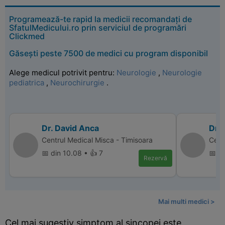
Programează-te rapid la medicii recomandați de
SfatulMedicului.ro prin serviciul de programări
Clickmed
Găsești peste 7500 de medici cu program disponibil
Alege medicul potrivit pentru:
Neurologie
,
Neurologie
pediatrica
,
Neurochirurgie
.
Dr. David Anca
Dr. 
Centrul Medical Misca - Timisoara
Cent
📅 din 10.08 • 👍 7
📅 d
Rezervă
Mai multi medici >
Cel mai sugestiv simptom al sincopei este