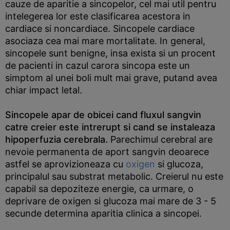
cauze de aparitie a sincopelor, cel mai util pentru
intelegerea lor este clasificarea acestora in
cardiace si noncardiace. Sincopele cardiace
asociaza cea mai mare mortalitate. In general,
sincopele sunt benigne, insa exista si un procent
de pacienti in cazul carora sincopa este un
simptom al unei boli mult mai grave, putand avea
chiar impact letal.
Sincopele apar de obicei cand fluxul sangvin
catre creier este intrerupt si cand se instaleaza
hipoperfuzia cerebrala.
Parechimul cerebral are
nevoie permanenta de aport sangvin deoarece
astfel se aprovizioneaza cu
oxigen
si glucoza,
principalul sau substrat metabolic. Creierul nu este
capabil sa depoziteze energie, ca urmare, o
deprivare de oxigen si glucoza mai mare de 3 - 5
secunde determina aparitia clinica a sincopei.