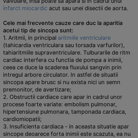
valvulare, insa poate sa apara si in cadrul unui
infarct miocardic
acut sau unei disectii de aorta.
Cele mai frecvente cauze care duc la aparitia
acetui tip de sincopa sunt:
1. Aritmii, in principal
aritmiile ventriculare
(tahicardia ventriculara sau torsada varfurilor),
tahiaritmiile supraventriculare. Tulburarile de ritm
cardiac interfera cu functia de pompa a inimii,
ceea ce duce la scaderea fluxului sangvin prin
intregul arbore circulator. In astfel de situatii
sincopa apare brusc si nu exista nici un semn
premonitor, de avertizare;
2. Obstructii cardiace care apar in cadrul unor
procese foarte variate: embolism pulmonar,
hipertensiune pulmonara, tamponada cardiaca,
cardiomiopatii;
3. Insuficienta cardiaca - in aceasta situatie apar
sincope deoarece forta inimii este scazuta, ea nu