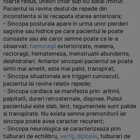
foarte redus, uneori chiar sub 60 batai /minut.
Pacientul isi revine destul de repede din
inconstienta si isi recapata starea anterioara;
- Sincopa posturala apare in urma unor pierderi
sagvine sau hidrice pe care pacientul le poate
cunoaste sau ale caror semne poate ca le-a
observat:
hemoragii
exteriorizate, melena,
rectoragii, hematemeza, menstruatii abundente,
deshidratari. Anterior sincopei pacientul se poate
simti mai ametit, este mai palid, transpirat;
- Sincopa situationala are triggeri cunoscuti,
pacientul isi revine relativ repede;
- Sincopa cardiaca se manifesta prin: aritmii,
palpitatii, dureri retrosternale, dispnee. Pulsul
pacientului este slab, lent, tegumentele sunt palide
si transpirate. Nu exista semne premonitorii iar
sincopa poate avea caracter recurent;
- Sincopa neurologica se caracterizeaza prin
tulburari de echilibru,
vertij
,
diplopie
, tulburari de