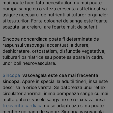
mai poate face fata necesitatilor, nu mai poate
pompa sange cu o viteza crescuta astfel incat sa
asigure necesarul de nutrienti ai tuturor organelor
si tesuturilor. Forta coloanei de sange este foarte
scazuta iar creierul are foarte mult de suferit.
Sincopa noncardiaca poate fi determinata de
raspunsul vasovagal accentuat la durere,
deshidratare, ortostatism, disfunctie vegetativa,
tulburari psihiatrice sau poate sa apara in cadrul
unor boli neurovasculare.
Sincopa
vasovagala este cea mai frecventa
sincopa.
Apare in special la adultii tineri, insa este
descrisa la orice varsta. Se datoreaza unui reflex
circulator anormal: inima pompeaza sange cu mai
multa putere, vasele sangvine se relaxeaza, insa
frecventa cardiaca
nu se adapteaza si nu poate
mentine coloana de sange. Sincopa vasovagala