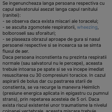
Se ingenuncheaza langa persoana respectiva cu
capul salvatorului asezat langa capul ranitului
(ranitei):
- se observa daca exista miscari ale toracelui;
- se asculta zgomotele respiratorii,
wheezing
,
bolboroseli sau sforaituri;
- se plaseaza obrazul aproape de gura si nasul
persoanei respective si se incearca sa se simta
fluxul de aer.
Daca persoana inconstienta nu prezinta respiratii
normale (sau salvatorul nu le percepe), aceasta
trebuie intoarsa pe spate si se va incepe imediat
resuscitarea cu 30 compresiuni toracice. In cazul
aspirarii de bolus dar cu pastrarea starii de
constienta, se va recurge la manevra Heimlich
(presiune energica aplicata in epigastru cu pumnul
strans), prin repetarea acesteia de 5 ori. Daca
exista riscul existentei unor traumatisme la nivelul
coloanei vertebrale, aceasta miscare trebuie