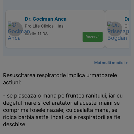
Dr. Gociman Anca
Dr.
Pro Life Clinics - Iasi
Clin
📅 din 11.08
📅 d
Rezervă
Mai multi medici >
Resuscitarea respiratorie implica urmatoarele
actiuni:
- se plaseaza o mana pe fruntea ranitului, iar cu
degetul mare si cel aratator al acestei maini se
comprima fosele nazale; cu cealalta mana, se
ridica barbia astfel incat caile respiratorii sa fie
deschise