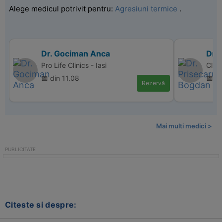
Alege medicul potrivit pentru:
Agresiuni termice
.
Dr. Gociman Anca
Dr.
Pro Life Clinics - Iasi
Clin
📅 din 11.08
📅 d
Rezervă
Mai multi medici >
Citeste si despre: