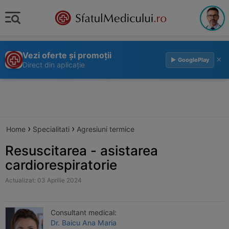
Vezi oferte și promoții
×
▶ GooglePlay
Direct din aplicație
›
›
Home
Specialitati
Agresiuni termice
Resuscitarea - asistarea
cardiorespiratorie
Actualizat: 03 Aprilie 2024
Consultant medical:
Dr. Baicu Ana Maria