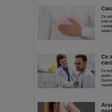
Cauz
Ce est
este o
cavita
odata 
Ce a
car
Ce est
poate 
Durere
repetit
Arsu
gas