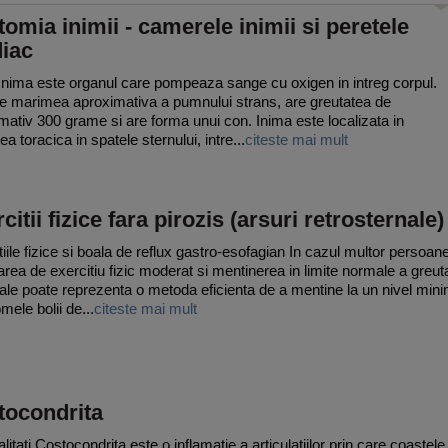
omia inimii - camerele inimii si peretele
diac
Inima este organul care pompeaza sange cu oxigen in intreg corpul.
e marimea aproximativa a pumnului strans, are greutatea de
mativ 300 grame si are forma unui con. Inima este localizata in
ea toracica in spatele sternului, intre...
citeste mai mult
citii fizice fara pirozis (arsuri retrosternale)
tiile fizice si boala de reflux gastro-esofagian In cazul multor persoane
area de exercitiu fizic moderat si mentinerea in limite normale a greuta
ale poate reprezenta o metoda eficienta de a mentine la un nivel min
mele bolii de...
citeste mai mult
tocondrita
itati Costocondrita este o inflamatie a articulatiilor prin care coastele