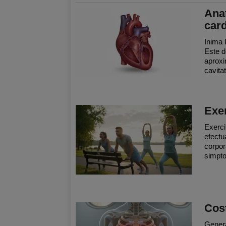
Anat
car
Inima 
Este d
aproxi
cavitat
Exer
Exerci
efectu
corpor
simpto
Cos
General