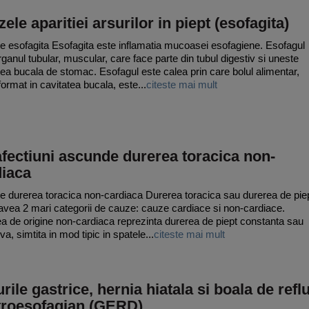
ele aparitiei arsurilor in piept (esofagita)
e esofagita Esofagita este inflamatia mucoasei esofagiene. Esofagul
rganul tubular, muscular, care face parte din tubul digestiv si uneste
tea bucala de stomac. Esofagul este calea prin care bolul alimentar,
format in cavitatea bucala, este...
citeste mai mult
fectiuni ascunde durerea toracica non-
diaca
e durerea toracica non-cardiaca Durerea toracica sau durerea de pie
avea 2 mari categorii de cauze: cauze cardiace si non-cardiace.
a de origine non-cardiaca reprezinta durerea de piept constanta sau
iva, simtita in mod tipic in spatele...
citeste mai mult
rile gastrice, hernia hiatala si boala de refl
troesofagian (GERD)