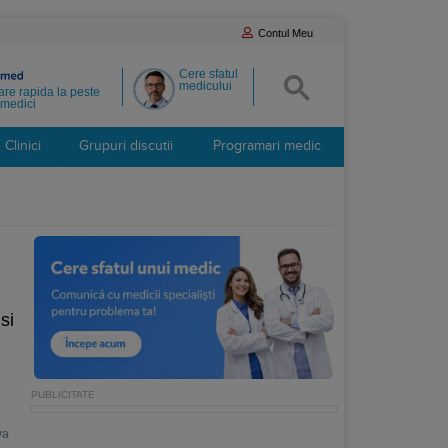
Contul Meu
Cere sfatul
medicului
re rapida la peste
medici
Clinici
Grupuri discutii
Programari medic
si
va