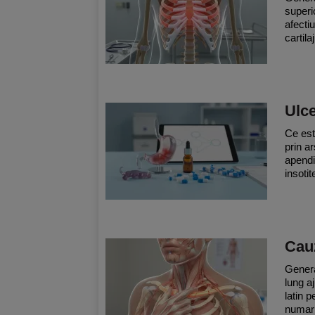
superi
afecti
cartila
Ulce
Ce est
prin ar
apendi
insoti
Cauz
Genera
lung a
latin 
numar 