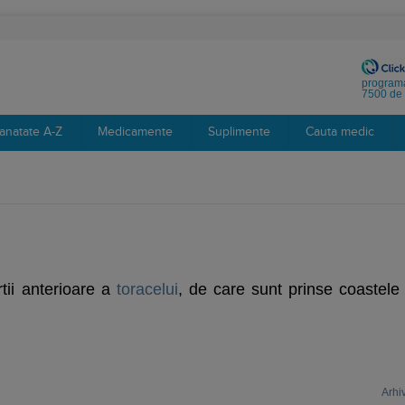
programa
7500 de 
anatate A-Z
Medicamente
Suplimente
Cauta medic
rtii anterioare a
toracelui
, de care sunt prinse coastele 
Arhi