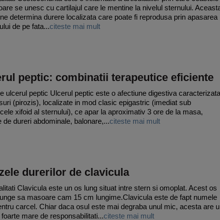
oare se unesc cu cartilajul care le mentine la nivelul sternului. Aceast
une determina durere localizata care poate fi reprodusa prin apasarea
jului de pe fata...
citeste mai mult
rul peptic: combinatii terapeutice eficiente
e ulcerul peptic Ulcerul peptic este o afectiune digestiva caracterizat
suri (pirozis), localizate in mod clasic epigastric (imediat sub
cele xifoid al sternului), ce apar la aproximativ 3 ore de la masa,
te de dureri abdominale, balonare,...
citeste mai mult
ele durerilor de clavicula
litati Clavicula este un os lung situat intre stern si omoplat. Acest os
junge sa masoare cam 15 cm lungime.Clavicula este de fapt numele
pentru carcel. Chiar daca osul este mai degraba unul mic, acesta are 
foarte mare de responsabilitati...
citeste mai mult