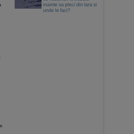
inainte sa pleci din tara si
a
unde le faci?
a
un