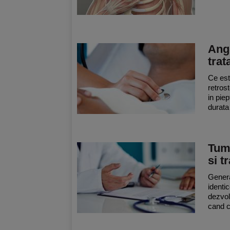
Angi
tra
Ce est
retros
in piep
durata
Tumo
si t
Genera
identic
dezvol
cand c