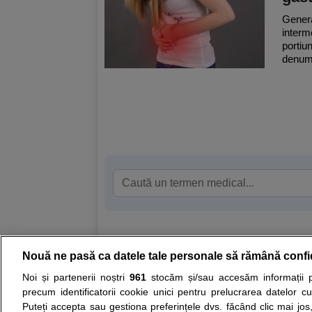
Genera
interm
portiun
denumit
Nouă ne pasă ca datele tale personale să rămână confi
Resurse:
Autoevaluare simptome
Interpre
Noi și partenerii noștri
961
stocăm și/sau accesăm informații pe
precum identificatorii cookie unici pentru prelucrarea datelor c
Opiniile avizate ale medicilor, sfaturile si orice alt
Puteți accepta sau gestiona preferințele dvs. făcând clic mai jos,