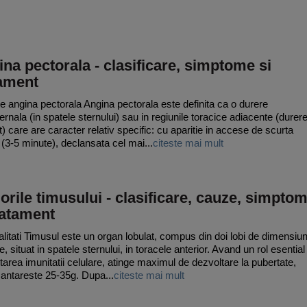
na pectorala - clasificare, simptome si
tament
e angina pectorala Angina pectorala este definita ca o durere
ternala (in spatele sternului) sau in regiunile toracice adiacente (durer
t) care are caracter relativ specific: cu aparitie in accese de scurta
 (3-5 minute), declansata cel mai...
citeste mai mult
rile timusului - clasificare, cauze, simpto
ratament
litati Timusul este un organ lobulat, compus din doi lobi de dimensiun
e, situat in spatele sternului, in toracele anterior. Avand un rol esential
tarea imunitatii celulare, atinge maximul de dezvoltare la pubertate,
antareste 25-35g. Dupa...
citeste mai mult