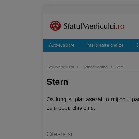
Autoevaluare
Interpretare analize
S
SfatulMedicului.ro
›
Dictionar Medical
›
Stern
Stern
Os lung si plat asezat in mijlocul pa
cele doua clavicule.
Citeste si