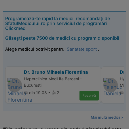
Programează-te rapid la medicii recomandați de
SfatulMedicului.ro prin serviciul de programări
Clickmed
Găsești peste 7500 de medici cu program disponibil
Alege medicul potrivit pentru:
Sanatate sport
.
Dr. Bruno Mihaela Florentina
Dr. 
Hyperclinica MedLife Berceni -
Hype
Bucuresti
Mihai
📅 din 19.08 • 👍 2
📅 di
Rezervă
Mai multi medici >