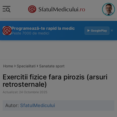
Programează-te rapid la medic
×
▶ GooglePlay
Peste 7000 de medici
›
›
Home
Specialitati
Sanatate sport
Exercitii fizice fara pirozis (arsuri
retrosternale)
Actualizat: 24 Octombrie 2025
Autor:
SfatulMedicului