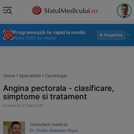
Programează-te rapid la medic
×
▶ GooglePlay
Peste 7000 de medici
›
›
Home
Specialitati
Cardiologie
Angina pectorala - clasificare,
simptome si tratament
Actualizat: 07 Mai 2019
Consultant medical:
Dr. Ovidiu Balaban-Popa