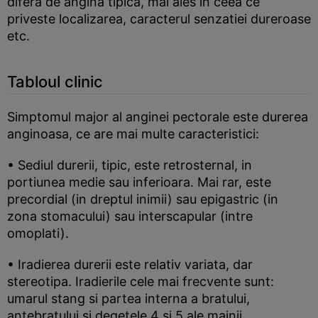
difera de angina tipica, mai ales in ceea ce
priveste localizarea, caracterul senzatiei dureroase
etc.
Tabloul clinic
Simptomul major al anginei pectorale este durerea
anginoasa, ce are mai multe caracteristici:
• Sediul durerii, tipic, este retrosternal, in
portiunea medie sau inferioara. Mai rar, este
precordial (in dreptul inimii) sau epigastric (in
zona stomacului) sau interscapular (intre
omoplati).
• Iradierea durerii este relativ variata, dar
stereotipa. Iradierile cele mai frecvente sunt:
umarul stang si partea interna a bratului,
antebratului si degetele 4 si 5 ale mainii.