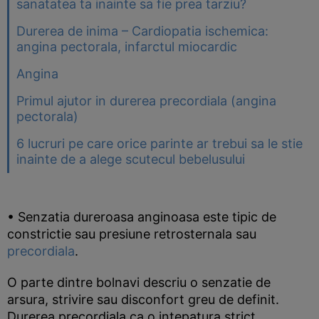
sanatatea ta inainte sa fie prea tarziu?
Durerea de inima – Cardiopatia ischemica:
angina pectorala, infarctul miocardic
Angina
Primul ajutor in durerea precordiala (angina
pectorala)
6 lucruri pe care orice parinte ar trebui sa le stie
inainte de a alege scutecul bebelusului
• Senzatia dureroasa anginoasa este tipic de
constrictie sau presiune retrosternala sau
precordiala
.
O parte dintre bolnavi descriu o senzatie de
arsura, strivire sau disconfort greu de definit.
Durerea precordiala ca o intepatura strict