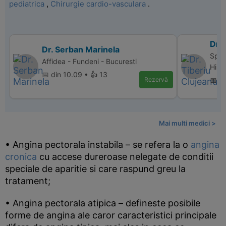
pediatrica
,
Chirurgie cardio-vasculara
.
Dr. 
Dr. Serban Marinela
Spit
Affidea - Fundeni - Bucuresti
Hipo
📅 din 10.09 • 👍 13
Rezervă
📅 d
Mai multi medici >
• Angina pectorala instabila – se refera la o
angina
cronica
cu accese dureroase nelegate de conditii
speciale de aparitie si care raspund greu la
tratament;
• Angina pectorala atipica – defineste posibile
forme de angina ale caror caracteristici principale