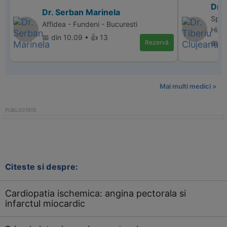
Dr. 
Dr. Serban Marinela
Spit
Affidea - Fundeni - Bucuresti
Hipo
📅 din 10.09 • 👍 13
Rezervă
📅 d
Mai multi medici >
Citeste si despre:
Cardiopatia ischemica: angina pectorala si
infarctul miocardic