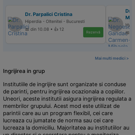
Dr.
Dr. Parpalici Cristina
Mih
Hiperdia - Oltenitei - Bucuresti
Hype
📅 din 10.08 • 👍 12
Rezervă
📅 d
Mai multi medici >
Ingrijirea in grup
Institutiile de ingrijire sunt organizate si conduse
de parinti, pentru ingrijirea ocazionala a copiilor.
Uneori, aceste institutii asigura ingrijirea regulata a
membrilor grupului. Acest mod este utilizat de
parintii care au un program flexibil, cei care
lucreaza cu jumatate de norma sau cei care
lucreaza la domiciliu. Majoritatea au institutiilor au
un director si o secretara pentru a monitoriza