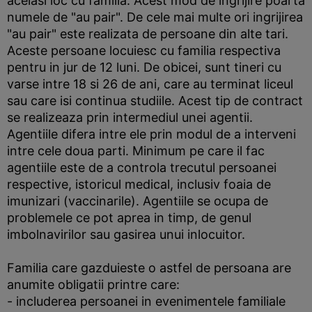
acelasi loc cu familia. Acest mod de ingrijire poarta
numele de "au pair". De cele mai multe ori ingrijirea
"au pair" este realizata de persoane din alte tari.
Aceste persoane locuiesc cu familia respectiva
pentru in jur de 12 luni. De obicei, sunt tineri cu
varse intre 18 si 26 de ani, care au terminat liceul
sau care isi continua studiile. Acest tip de contract
se realizeaza prin intermediul unei agentii.
Agentiile difera intre ele prin modul de a interveni
intre cele doua parti. Minimum pe care il fac
agentiile este de a controla trecutul persoanei
respective, istoricul medical, inclusiv foaia de
imunizari (vaccinarile). Agentiile se ocupa de
problemele ce pot aprea in timp, de genul
imbolnavirilor sau gasirea unui inlocuitor.
Familia care gazduieste o astfel de persoana are
anumite obligatii printre care:
- includerea persoanei in evenimentele familiale