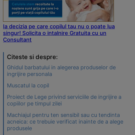
Ia decizia pe care copilul tau nu o poate lua
singur! Solicita o intalnire Gratuita cu un
Consultant
Citeste si despre:
Ghidul barbatului in alegerea produselor de
ingrijire personala
Muscatul la copil
Proiect de Lege privind serviciile de ingrijire a
copiilor pe timpul zilei
Machiajul pentru ten sensibil sau cu tendinta
acneica: ce trebuie verificat inainte de a alege
produsele