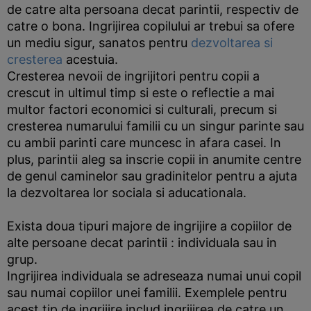
de catre alta persoana decat parintii, respectiv de
catre o bona. Ingrijirea copilului ar trebui sa ofere
un mediu sigur, sanatos pentru
dezvoltarea si
cresterea
acestuia.
Cresterea nevoii de ingrijitori pentru copii a
crescut in ultimul timp si este o reflectie a mai
multor factori economici si culturali, precum si
cresterea numarului familii cu un singur parinte sau
cu ambii parinti care muncesc in afara casei. In
plus, parintii aleg sa inscrie copii in anumite centre
de genul caminelor sau gradinitelor pentru a ajuta
la dezvoltarea lor sociala si aducationala.
Exista doua tipuri majore de ingrijire a copiilor de
alte persoane decat parintii : individuala sau in
grup.
Ingrijirea individuala se adreseaza numai unui copil
sau numai copiilor unei familii. Exemplele pentru
acest tip de ingrijire includ ingrijirea de catre un