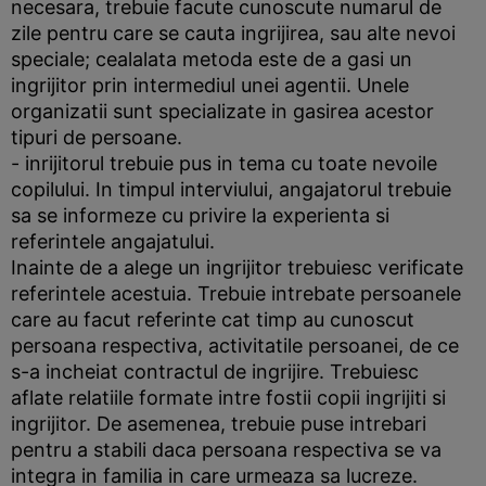
necesara, trebuie facute cunoscute numarul de
zile pentru care se cauta ingrijirea, sau alte nevoi
speciale; cealalata metoda este de a gasi un
ingrijitor prin intermediul unei agentii. Unele
organizatii sunt specializate in gasirea acestor
tipuri de persoane.
- inrijitorul trebuie pus in tema cu toate nevoile
copilului. In timpul interviului, angajatorul trebuie
sa se informeze cu privire la experienta si
referintele angajatului.
Inainte de a alege un ingrijitor trebuiesc verificate
referintele acestuia. Trebuie intrebate persoanele
care au facut referinte cat timp au cunoscut
persoana respectiva, activitatile persoanei, de ce
s-a incheiat contractul de ingrijire. Trebuiesc
aflate relatiile formate intre fostii copii ingrijiti si
ingrijitor. De asemenea, trebuie puse intrebari
pentru a stabili daca persoana respectiva se va
integra in familia in care urmeaza sa lucreze.