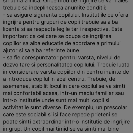
si rutina zilnica. Orice mod de ingrijire ce va fi ales
trebuie sa indeplineasca anumite conditii:
- sa asigure siguranta copilului. Institutiile ce ofera
ingrijire pentru grupuri de copii trebuie sa aiba
licenta si sa respecte legile tarii respective. Este
important ca cei care se ocupa de ingrijirea
copiilor sa aiba educatie de acordare a primului
ajutor si sa aiba referinte bune.
- sa fie corespunzator pentru varsta, nivelul de
dezvoltare si personalitatea copilului. Trebuie luata
in considerare varsta copiilor din centru inainte de
a introduce copilul in acel centru. Trebuie, de
asemenea, stabilit locul in care copilul se va simti
mai confortabil acasa, intr-un mediu familiar sau
intr-o institutie unde sunt mai multi copii si
activitatile sunt diverse. De exemplu, un prescolar
care este sociabil si isi face repede prieteni se
poate simti extraordinar intr-o institutie de ingrijire
in grup. Un copil mai timid se va simti mai bine