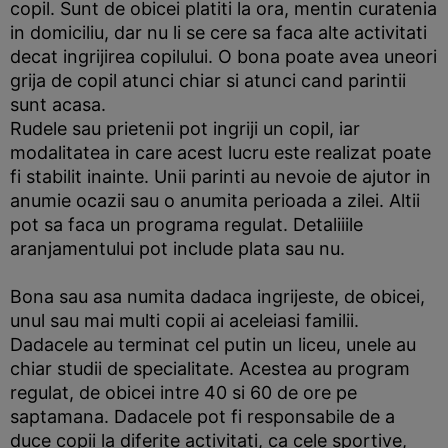
copil. Sunt de obicei platiti la ora, mentin curatenia
in domiciliu, dar nu li se cere sa faca alte activitati
decat ingrijirea copilului. O bona poate avea uneori
grija de copil atunci chiar si atunci cand parintii
sunt acasa.
Rudele sau prietenii pot ingriji un copil, iar
modalitatea in care acest lucru este realizat poate
fi stabilit inainte. Unii parinti au nevoie de ajutor in
anumie ocazii sau o anumita perioada a zilei. Altii
pot sa faca un programa regulat. Detaliiile
aranjamentului pot include plata sau nu.
Bona sau asa numita dadaca ingrijeste, de obicei,
unul sau mai multi copii ai aceleiasi familii.
Dadacele au terminat cel putin un liceu, unele au
chiar studii de specialitate. Acestea au program
regulat, de obicei intre 40 si 60 de ore pe
saptamana. Dadacele pot fi responsabile de a
duce copii la diferite activitati, ca cele sportive,