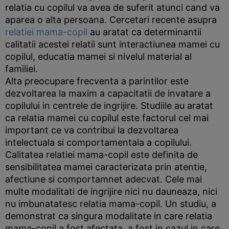
relatia cu copilul va avea de suferit atunci cand va
aparea o alta persoana. Cercetari recente asupra
relatiei mama-copil
au aratat ca determinantii
calitatii acestei relatii sunt interactiunea mamei cu
copilul, educatia mamei si nivelul material al
familiei.
Alta preocupare frecventa a parintilor este
dezvoltarea la maxim a capacitatii de invatare a
copilului in centrele de ingrijire. Studiile au aratat
ca relatia mamei cu copilul este factorul cel mai
important ce va contribui la dezvoltarea
intelectuala si comportamentala a copilului.
Calitatea relatiei mama-copil este definita de
sensibilitatea mamei caracterizata prin atentie,
afectiune si comportamnet adecvat. Cele mai
multe modalitati de ingrijire nici nu dauneaza, nici
nu imbunatatesc relatia mama-copil. Un studiu, a
demonstrat ca singura modalitate in care relatia
mama-copil a fost afectata, a fost in cazul in care