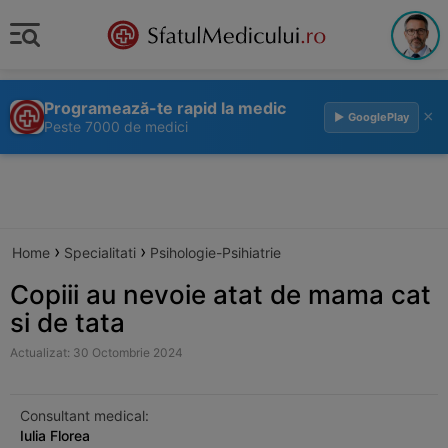
Programează-te rapid la medic
×
▶ GooglePlay
Peste 7000 de medici
›
›
Home
Specialitati
Psihologie-Psihiatrie
Copiii au nevoie atat de mama cat
si de tata
Actualizat: 30 Octombrie 2024
Consultant medical:
Iulia Florea