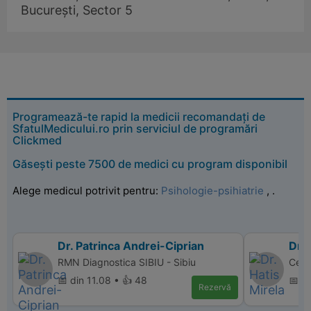
București, Sector 5
Programează-te rapid la medicii recomandați de
SfatulMedicului.ro prin serviciul de programări
Clickmed
Găsești peste 7500 de medici cu program disponibil
Alege medicul potrivit pentru:
Psihologie-psihiatrie
,
.
Dr. Patrinca Andrei-Ciprian
Dr. 
RMN Diagnostica SIBIU - Sibiu
Cent
📅 din 11.08 • 👍 48
📅 d
Rezervă