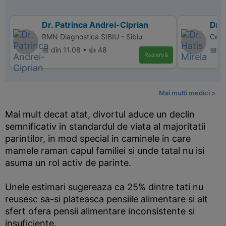
Dr. Patrinca Andrei-Ciprian
Dr. 
RMN Diagnostica SIBIU - Sibiu
Cent
📅 din 11.08 • 👍 48
📅 d
Rezervă
Mai multi medici >
Mai mult decat atat, divortul aduce un declin
semnificativ in standardul de viata al majoritatii
parintilor, in mod special in caminele in care
mamele raman capul familiei si unde tatal nu isi
asuma un rol activ de parinte.
Unele estimari sugereaza ca 25% dintre tati nu
reusesc sa-si plateasca pensiile alimentare si alt
sfert ofera pensii alimentare inconsistente si
insuficiente.