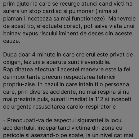
prim ajutor la care se recurge atunci cand victima
sufera un stop cardiac si pulmonar (inima si
plamanii inceteaza sa mai functioneze). Manevrele
de acest tip, efectuate corect, pot salva viata unui
bolnav expus riscului iminent de deces din aceste
cauze.
Dupa doar 4 minute in care creierul este privat de
oxigen, leziunile aparute sunt ireversibile.
Rapiditatea efectuarii acestei manevre este la fel
de importanta precum respectarea tehnicii
propriu-zise. In cazul in care intalniti o persoana
care, prin diverse accidente, nu mai respira si nu
mai prezinta puls, sunati imediat la 112 si incepeti
de urgenta resuscitarea cardio-respiratorie
- Preocupati-va de aspectul sigurantei la locul
accidentului, indepartand victima din zona cu
pericole si asezand-o pe spate, la un nivel cat mai