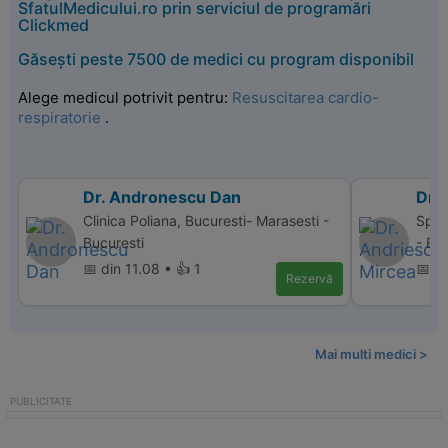
SfatulMedicului.ro prin serviciul de programări
Clickmed
Găsești peste 7500 de medici cu program disponibil
Alege medicul potrivit pentru:
Resuscitarea cardio-
respiratorie
.
Dr. Andronescu Dan
Dr.
Clinica Poliana, Bucuresti- Marasesti -
Spit
Bucuresti
- Bu
📅 din 11.08 • 👍 1
📅 d
Rezervă
Mai multi medici >