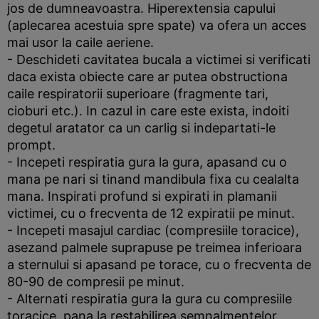
jos de dumneavoastra. Hiperextensia capului
(aplecarea acestuia spre spate) va ofera un acces
mai usor la caile aeriene.
- Deschideti cavitatea bucala a victimei si verificati
daca exista obiecte care ar putea obstructiona
caile respiratorii superioare (fragmente tari,
cioburi etc.). In cazul in care este exista, indoiti
degetul aratator ca un carlig si indepartati-le
prompt.
- Incepeti respiratia gura la gura, apasand cu o
mana pe nari si tinand mandibula fixa cu cealalta
mana. Inspirati profund si expirati in plamanii
victimei, cu o frecventa de 12 expiratii pe minut.
- Incepeti masajul cardiac (compresiile toracice),
asezand palmele suprapuse pe treimea inferioara
a sternului si apasand pe torace, cu o frecventa de
80-90 de compresii pe minut.
- Alternati respiratia gura la gura cu compresiile
toracice, pana la restabilirea semnalmentelor