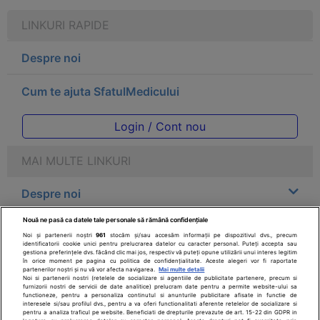
LINKURI RAPIDE
Despre noi
Cum te ajuta SfatulMedicului
Login / Cont nou
MAI MULTE LINKURI
Despre noi
Nouă ne pasă ca datele tale personale să rămână confidențiale
Legal
Noi și partenerii noștri
961
stocăm și/sau accesăm informații pe dispozitivul dvs., precum
identificatorii cookie unici pentru prelucrarea datelor cu caracter personal. Puteți accepta sau
gestiona preferințele dvs. făcând clic mai jos, respectiv vă puteți opune utilizării unui interes legitim
Drepturile consumatorului
în orice moment pe pagina cu politica de confidențialitate. Aceste alegeri vor fi raportate
partenerilor noștri și nu vă vor afecta navigarea.
Mai multe detalii
Noi si partenerii nostri (retelele de socializare si agentiile de publicitate partenere, precum si
furnizorii nostri de servicii de date analitice) prelucram date pentru a permite website-ului sa
Parteneri
functioneze, pentru a personaliza continutul si anunturile publicitare afisate in functie de
interesele si/sau profilul dvs., pentru a va oferi functionalitati aferente retelelor de socializare si
pentru a analiza traficul pe website. Beneficiati de drepturile prevazute de art. 15-22 din GDPR in