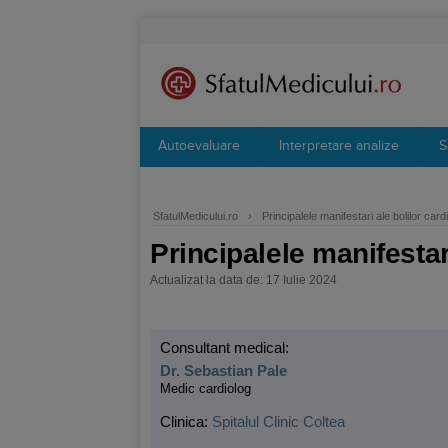
Autoevaluare
Interpretare analize
S
SfatulMedicului.ro
›
Principalele manifestari ale bolilor car
Principalele manifestar
Actualizat la data de: 17 Iulie 2024
Consultant medical:
Dr. Sebastian Pale
Medic cardiolog
Clinica:
Spitalul Clinic Coltea