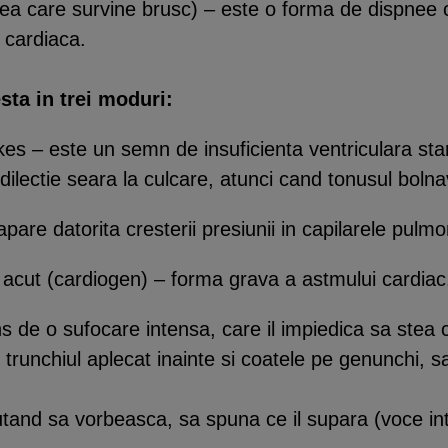
ea care survine brusc) – este o forma de dispnee c
e cardiaca.
ta in trei moduri:
s – este un semn de insuficienta ventriculara stan
edilectie seara la culcare, atunci cand tonusul boln
pare datorita cresterii presiunii in capilarele pulm
acut (cardiogen) – forma grava a astmului cardiac
 de o sufocare intensa, care il impiedica sa stea c
u trunchiul aplecat inainte si coatele pe genunchi, s
putand sa vorbeasca, sa spuna ce il supara (voce int