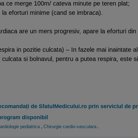
pa ce merge 100m/ cateva minute pe teren plat;
 la eforturi minime (cand se imbraca).
rdiaca are un mers progresiv, apare la eforturi din 
espira in pozitie culcata) – In fazele mai inaintate 
 culcata si bolnavul, pentru a putea respira, este sil
ecomandați de SfatulMedicului.ro prin serviciul de 
program disponibil
ardiologie pediatrica
,
Chirurgie cardio-vasculara
.