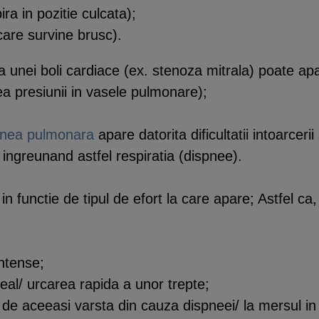
ira in pozitie culcata);
care survine brusc).
ia unei boli cardiace (ex. stenoza mitrala) poate ap
ea presiunii in vasele pulmonare);
unea pulmonara
apare datorita dificultatii intoarcer
 ingreunand astfel respiratia (dispnee).
 in functie de tipul de efort la care apare; Astfel c
intense;
eal/ urcarea rapida a unor trepte;
 de aceeasi varsta din cauza dispneei/ la mersul in 