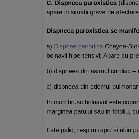
C. Dispneea paroxistica
(dispne
apare in situatii grave de afectar
Dispneea paroxistica se manifes
a)
Dispnee periodica
Cheyne-Stoke
bolnavii hipertensivi; Apare cu pr
b) dispneea din astmul cardiac – a
c) dispneea din edemul pulmonar 
In mod brusc bolnavul este cuprins
marginea patului sau in fotoliu, c
Este palid, respira rapid si abia 