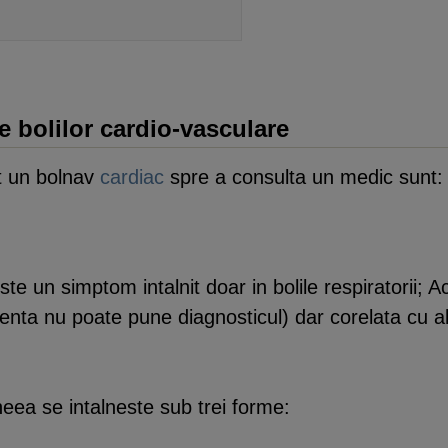
le bolilor cardio-vasculare
it un bolnav
cardiac
spre a consulta un medic sunt: d
este un simptom intalnit doar in bolile respiratorii;
zenta nu poate pune diagnosticul) dar corelata cu
neea se intalneste sub trei forme: