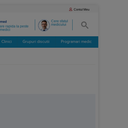
Contul Meu
Cere sfatul
medicului
re rapida la peste
medici
Clinici
Grupuri discutii
Programari medic