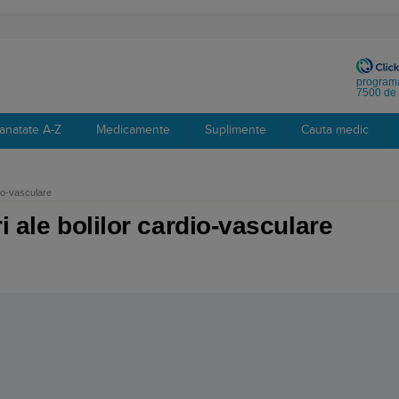
programa
7500 de 
anatate A-Z
Medicamente
Suplimente
Cauta medic
dio-vasculare
i ale bolilor cardio-vasculare