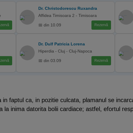
Dr. Christodorescu Ruxandra
e
Affidea Timisoara 2 - Timisoara
📅 din 10.09
zervă
Rezervă
Dr. Dulf Patricia Lorena
Hiperdia - Cluj - Cluj-Napoca
📅 din 03.09
zervă
Rezervă
in faptul ca, in pozitie culcata, plamanul se incar
a la inima datorita bolii cardiace; astfel, efortul re