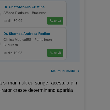
Dr. Cristofor Alis Cristina
Affidea Platinum - Bucuresti
📅 din 30.09
Rezervă
Dr. Sbarnea Andreea Rodica
Clinica MedicalES - Pantelimon -
Bucuresti
📅 din 10.08
Rezervă
Mai multi medici >
ca si mai mult cu sange, acestuia din
spirator creste determinand aparitia