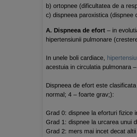
b) ortopnee (dificultatea de a resp
c) dispneea paroxistica (dispnee 
A. Dispneea de efort
– in evolut
hipertensiunii pulmonare (crester
In unele boli cardiace,
hipertensi
acestuia in circulatia pulmonara –
Dispneea de efort este clasificata
normal; 4 – foarte grav;):
Grad 0: dispnee la eforturi fizice 
Grad 1: dispnee la urcarea unui d
Grad 2: mers mai incet decat altii