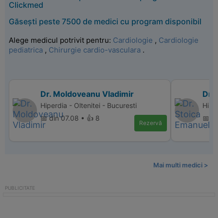
Clickmed
Găsești peste 7500 de medici cu program disponibil
Alege medicul potrivit pentru:
Cardiologie
,
Cardiologie
pediatrica
,
Chirurgie cardio-vasculara
.
Dr. Moldoveanu Vladimir
Dr.
Hiperdia - Oltenitei - Bucuresti
Hiper
📅 din 07.08 • 👍 8
📅 d
Rezervă
Mai multi medici >