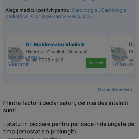
Alege medicul potrivit pentru:
Cardiologie
,
Cardiologie
pediatrica
,
Chirurgie cardio-vasculara
.
Dr. Moldoveanu Vladimir
Dr.
Hiperdia - Oltenitei - Bucuresti
Hiper
📅 din 07.08 • 👍 8
📅 d
Rezervă
Mai multi medici >
Printre factorii declansatori, cel mai des intalniti
sunt:
- statul in picioare pentru perioade indelungate de
timp (ortostatism prelungit)
- expunerea la caldura