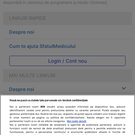
disponibili in sistemul de programare la medic Clickmed.
LINKURI RAPIDE
Despre noi
Cum te ajuta SfatulMedicului
Login / Cont nou
MAI MULTE LINKURI
Despre noi
Nouă ne pasă ca datele tale personale să rămână confidențiale
Legal
Noi și partenerii noștri
959
stocăm și/sau accesăm informații pe dispozitivul dvs., precum
identificatorii cookie unici pentru prelucrarea datelor cu caracter personal. Puteți accepta sau
gestiona preferințele dvs. făcând clic mai jos, respectiv vă puteți opune utilizării unui interes legitim
Drepturile consumatorului
în orice moment pe pagina cu politica de confidențialitate. Aceste alegeri vor fi raportate
partenerilor noștri și nu vă vor afecta navigarea.
Mai multe detalii
Noi si partenerii nostri (retelele de socializare si agentiile de publicitate partenere, precum si
furnizorii nostri de servicii de date analitice) prelucram date pentru a permite website-ului sa
Parteneri
functioneze, pentru a personaliza continutul si anunturile publicitare afisate in functie de