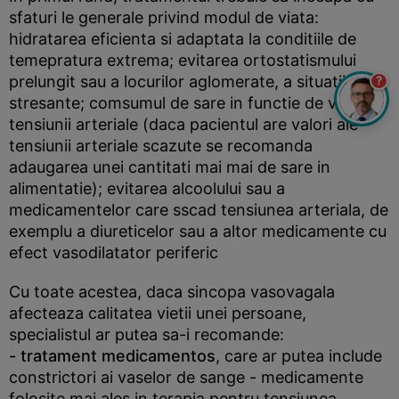
sfaturi le generale privind modul de viata:
hidratarea eficienta si adaptata la conditiile de
temepratura extrema; evitarea ortostatismului
prelungit sau a locurilor aglomerate, a situatiilor
?
stresante; comsumul de sare in functie de valorile
tensiunii arteriale (daca pacientul are valori ale
tensiunii arteriale scazute se recomanda
adaugarea unei cantitati mai mai de sare in
alimentatie); evitarea alcoolului sau a
medicamentelor care sscad tensiunea arteriala, de
exemplu a diureticelor sau a altor medicamente cu
efect vasodilatator periferic
Cu toate acestea, daca sincopa vasovagala
afecteaza calitatea vietii unei persoane,
specialistul ar putea sa-i recomande:
- tratament medicamentos
, care ar putea include
constrictori ai vaselor de sange - medicamente
folosite mai ales in terapia pentru tensiunea