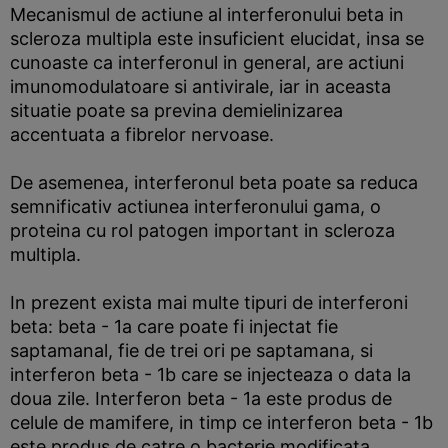
Mecanismul de actiune al interferonului beta in
scleroza multipla este insuficient elucidat, insa se
cunoaste ca interferonul in general, are actiuni
imunomodulatoare si antivirale, iar in aceasta
situatie poate sa previna demielinizarea
accentuata a fibrelor nervoase.
De asemenea, interferonul beta poate sa reduca
semnificativ actiunea interferonului gama, o
proteina cu rol patogen important in scleroza
multipla.
In prezent exista mai multe tipuri de interferoni
beta: beta - 1a care poate fi injectat fie
saptamanal, fie de trei ori pe saptamana, si
interferon beta - 1b care se injecteaza o data la
doua zile. Interferon beta - 1a este produs de
celule de mamifere, in timp ce interferon beta - 1b
este produs de catre o bacterie modificata.