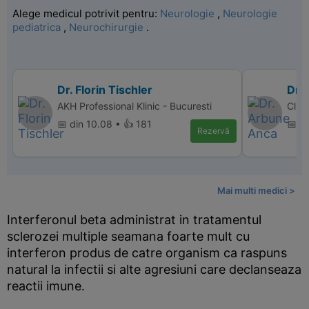
Alege medicul potrivit pentru:
Neurologie
,
Neurologie
pediatrica
,
Neurochirurgie
.
Dr. Florin Tischler
Dr.
AKH Professional Klinic - Bucuresti
Clin
📅 din 10.08 • 👍 181
📅 d
Rezervă
Mai multi medici >
Interferonul beta administrat in tratamentul
sclerozei multiple seamana foarte mult cu
interferon produs de catre organism ca raspuns
natural la infectii si alte agresiuni care declanseaza
reactii imune.