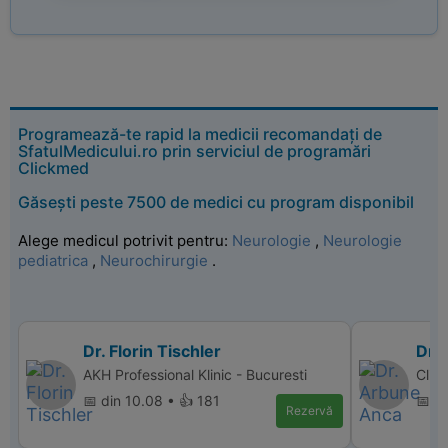
Programează-te rapid la medicii recomandați de
SfatulMedicului.ro prin serviciul de programări
Clickmed
Găsești peste 7500 de medici cu program disponibil
Alege medicul potrivit pentru:
Neurologie
,
Neurologie
pediatrica
,
Neurochirurgie
.
Dr. Florin Tischler
Dr.
AKH Professional Klinic - Bucuresti
Clin
📅 din 10.08 • 👍 181
📅 d
Rezervă