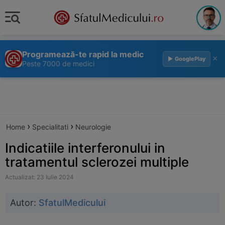
Programează-te rapid la medic
×
▶ GooglePlay
Peste 7000 de medici
›
›
Home
Specialitati
Neurologie
Indicatiile interferonului in
tratamentul sclerozei multiple
Actualizat: 23 Iulie 2024
Autor:
SfatulMedicului