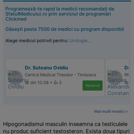
Programează-te rapid la medicii recomandați de
SfatulMedicului.ro prin serviciul de programări
Clickmed
Găsești peste 7500 de medici cu program disponibil
Alege medicul potrivit pentru:
Urologie
.
Dr. Suteanu Ovidiu
Dr.
Centrul Medical Theodor - Timisoara
RMN 
📅 din 10.08 • 👍 3
📅 d
Rezervă
Mai multi medici >
Hipogonadismul masculin inseamna ca testiculele
nu produc suficient testosteron. Exista doua tipuri