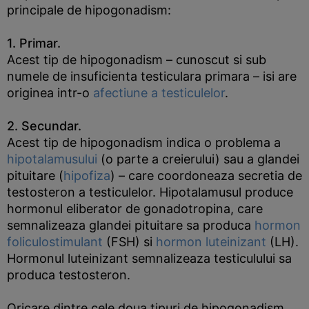
principale de hipogonadism:
1. Primar.
Acest tip de hipogonadism – cunoscut si sub
numele de insuficienta testiculara primara – isi are
originea intr-o
afectiune a testiculelor
.
2. Secundar.
Acest tip de hipogonadism indica o problema a
hipotalamusului
(o parte a creierului) sau a glandei
pituitare (
hipofiza
) – care coordoneaza secretia de
testosteron a testiculelor. Hipotalamusul produce
hormonul eliberator de gonadotropina, care
semnalizeaza glandei pituitare sa produca
hormon
foliculostimulant
(FSH) si
hormon luteinizant
(LH).
Hormonul luteinizant semnalizeaza testiculului sa
produca testosteron.
Oricare dintre cele doua tipuri de hipogonadism