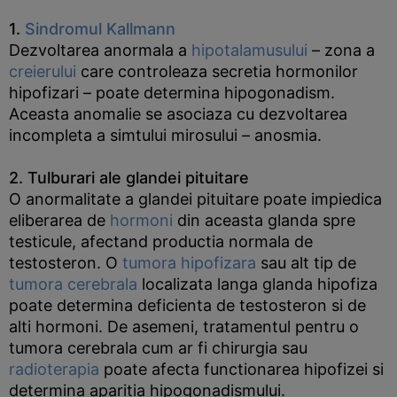
1.
Sindromul Kallmann
Dezvoltarea anormala a
hipotalamusului
– zona a
creierului
care controleaza secretia hormonilor
hipofizari – poate determina hipogonadism.
Aceasta anomalie se asociaza cu dezvoltarea
incompleta a simtului mirosului – anosmia.
2. Tulburari ale glandei pituitare
O anormalitate a glandei pituitare poate impiedica
eliberarea de
hormoni
din aceasta glanda spre
testicule, afectand productia normala de
testosteron. O
tumora hipofizara
sau alt tip de
tumora cerebrala
localizata langa glanda hipofiza
poate determina deficienta de testosteron si de
alti hormoni. De asemeni, tratamentul pentru o
tumora cerebrala cum ar fi chirurgia sau
radioterapia
poate afecta functionarea hipofizei si
determina aparitia hipogonadismului.