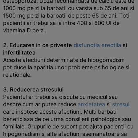
osteoporoza. Doza recomandata de calciu este de
1000 mg pe zi la barbatii cu varsta sub 65 de ani si
1500 mg pe zi la barbatii de peste 65 de ani. Toti
pacientii ar trebui sa ia intre 400 si 800 UI de
vitamina D pe zi.
2. Educarea in ce priveste
disfunctia erectila
si
infertilitatea
Aceste afectiuni determinate de hipogonadism
pot duce la aparitia unor probleme psihologice si
relationale.
3. Reducerea stresului
Pacientul ar trebui sa discute cu medicul sau
despre cum ar putea reduce
anxietatea
si
stresul
care insotesc aceste afectiuni. Multi barbati
beneficiaza de pe urma consilierii psihologice sau
familiale. Grupurile de suport pot ajuta pacientii cu
hipogonadism si alte afectiuni asemanatoare sa