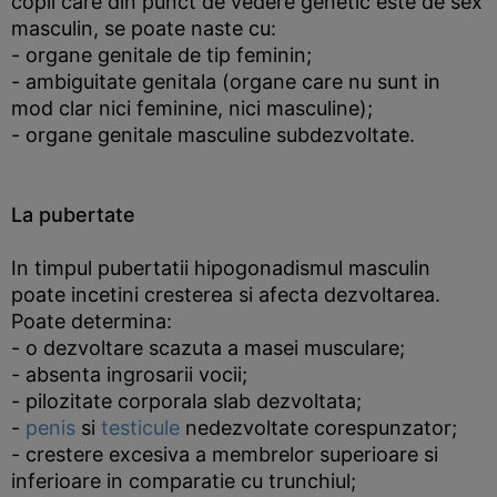
copil care din punct de vedere genetic este de sex
masculin, se poate naste cu:
- organe genitale de tip feminin;
- ambiguitate genitala (organe care nu sunt in
mod clar nici feminine, nici masculine);
- organe genitale masculine subdezvoltate.
La pubertate
In timpul pubertatii hipogonadismul masculin
poate incetini cresterea si afecta dezvoltarea.
Poate determina:
- o dezvoltare scazuta a masei musculare;
- absenta ingrosarii vocii;
- pilozitate corporala slab dezvoltata;
-
penis
si
testicule
nedezvoltate corespunzator;
- crestere excesiva a membrelor superioare si
inferioare in comparatie cu trunchiul;