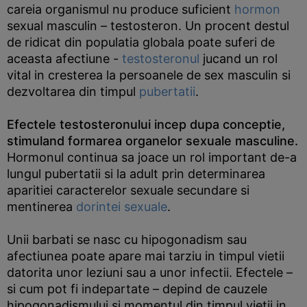
careia organismul nu produce suficient
hormon
sexual masculin – testosteron. Un procent destul
de ridicat din populatia globala poate suferi de
aceasta afectiune -
testosteronul
jucand un rol
vital in cresterea la persoanele de sex masculin si
dezvoltarea din timpul
pubertatii
.
Efectele testosteronului incep dupa conceptie,
stimuland formarea organelor sexuale masculine.
Hormonul continua sa joace un rol important de-a
lungul pubertatii si la adult prin determinarea
aparitiei caracterelor sexuale secundare si
mentinerea
dorintei sexuale
.
Unii barbati se nasc cu hipogonadism sau
afectiunea poate apare mai tarziu in timpul vietii
datorita unor leziuni sau a unor infectii. Efectele –
si cum pot fi indepartate – depind de cauzele
hipogonadismului si momentul din timpul vietii in