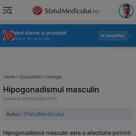
Vezi oferte și promoții
×
▶ GooglePlay
Direct din aplicație
›
›
Home
Specialitati
Urologie
Hipogonadismul masculin
Actualizat: 09 Septembrie 2009
Autor:
SfatulMedicului
Hipogonadismul masculin este o afectiune potrivit