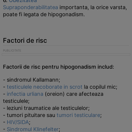
6.
Obezitatea
Supraponderabilitatea
importanta, la orice varsta,
poate fi legata de hipogonadism.
Factori de risc
Factorii de risc pentru hipogonadism includ:
- sindromul Kallamann;
-
testiculele necoborate in scrot
la copilul mic;
-
infectia urliana
(oreion) care afecteaza
testiculele;
- leziuni traumatice ale testiculelor;
- tumori pituitare sau
tumori testiculare
;
-
HIV/SIDA
;
-
Sindromul Klinefelter
;