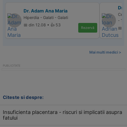
Dr.
Dr. Adam Ana Maria
Cent
Hiperdia - Galati - Galati
- Ta
📅 din 12.08 • 👍 53
Rezervă
📅 d
Mai multi medici >
Citeste si despre:
Insuficienta placentara - riscuri si implicatii asupra
fatului