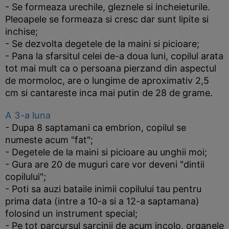
- Se formeaza urechile, gleznele si incheieturile.
Pleoapele se formeaza si cresc dar sunt lipite si
inchise;
- Se dezvolta degetele de la maini si picioare;
- Pana la sfarsitul celei de-a doua luni, copilul arata
tot mai mult ca o persoana pierzand din aspectul
de mormoloc, are o lungime de aproximativ 2,5
cm si cantareste inca mai putin de 28 de grame.
A 3-a luna
- Dupa 8 saptamani ca embrion, copilul se
numeste acum "fat";
- Degetele de la maini si picioare au unghii moi;
- Gura are 20 de muguri care vor deveni "dintii
copilului";
- Poti sa auzi bataile inimii copilului tau pentru
prima data (intre a 10-a si a 12-a saptamana)
folosind un instrument special;
- Pe tot parcursul sarcinii de acum incolo, organele