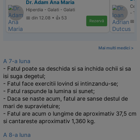
Dr. Adam Ana Maria
Cent
Hiperdia - Galati - Galati
- Ta
📅 din 12.08 • 👍 53
Rezervă
📅 d
Mai multi medici >
A 7-a luna
- Fatul poate sa deschida si sa inchida ochii si sa
isi suga degetul;
- Fatul face exercitii lovind si intinzandu-se;
- Fatul raspunde la lumina si sunet;
- Daca se naste acum, fatul are sanse destul de
mari de supravietuire;
- Fatul are acum o lungime de aproximativ 37,5 cm
si cantareste aproximativ 1,360 kg.
A 8-a luna