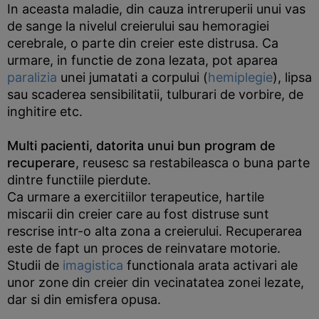
In aceasta maladie, din cauza intreruperii unui vas
de sange la nivelul creierului sau hemoragiei
cerebrale, o parte din creier este distrusa. Ca
urmare, in functie de zona lezata, pot aparea
paralizia
unei jumatati a corpului (
hemiplegie
), lipsa
sau scaderea sensibilitatii, tulburari de vorbire, de
inghitire etc.
Multi pacienti, datorita unui bun program de
recuperare
, reusesc sa restabileasca o buna parte
dintre functiile pierdute.
Ca urmare a exercitiilor terapeutice, hartile
miscarii din creier care au fost distruse sunt
rescrise intr-o alta zona a creierului. Recuperarea
este de fapt un proces de reinvatare motorie.
Studii de
imagistica
functionala arata activari ale
unor zone din creier din vecinatatea zonei lezate,
dar si din emisfera opusa.