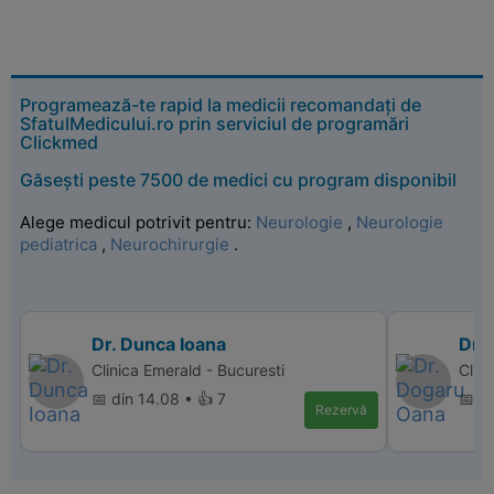
Programează-te rapid la medicii recomandați de
SfatulMedicului.ro prin serviciul de programări
Clickmed
Găsești peste 7500 de medici cu program disponibil
Alege medicul potrivit pentru:
Neurologie
,
Neurologie
pediatrica
,
Neurochirurgie
.
Dr. Dunca Ioana
Dr.
Clinica Emerald - Bucuresti
Clin
📅 din 14.08 • 👍 7
📅 d
Rezervă