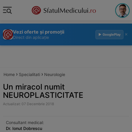
Vezi oferte și promoții
×
▶ GooglePlay
Direct din aplicație
›
›
Home
Specialitati
Neurologie
Un miracol numit
NEUROPLASTICITATE
Actualizat: 07 Decembrie 2018
Consultant medical:
Dr. Ionut Dobrescu