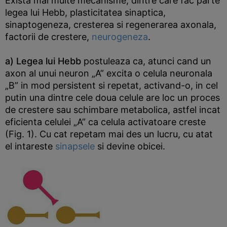
Exista mai multe mecanisme, dintre care fac parte
legea lui Hebb, plasticitatea sinaptica,
sinaptogeneza, cresterea si regenerarea axonala,
factorii de crestere,
neurogeneza
.
a) Legea lui Hebb
postuleaza ca, atunci cand un
axon al unui neuron „A” excita o celula neuronala
„B” in mod persistent si repetat, activand-o, in cel
putin una dintre cele doua celule are loc un proces
de crestere sau schimbare metabolica, astfel incat
eficienta celulei „A” ca celula activatoare creste
(Fig. 1). Cu cat repetam mai des un lucru, cu atat
el intareste
sinapsele
si devine obicei.