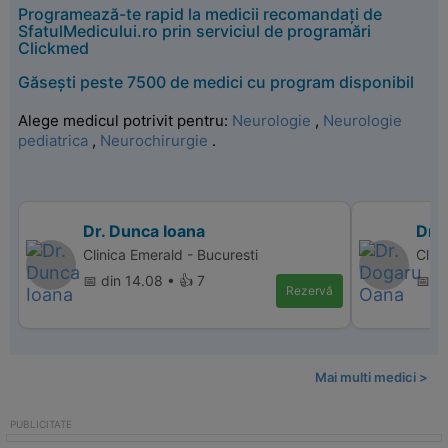
Programează-te rapid la medicii recomandați de
SfatulMedicului.ro prin serviciul de programări
Clickmed
Găsești peste 7500 de medici cu program disponibil
Alege medicul potrivit pentru:
Neurologie
,
Neurologie
pediatrica
,
Neurochirurgie
.
Dr. Dunca Ioana
Dr.
Clinica Emerald - Bucuresti
Clin
📅 din 14.08 • 👍 7
📅 d
Rezervă
Mai multi medici >