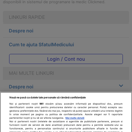
disponibili in sistemul de programare la medic Clickmed.
LINKURI RAPIDE
Despre noi
Cum te ajuta SfatulMedicului
Login / Cont nou
MAI MULTE LINKURI
Despre noi
Nouă ne pasă ca datele tale personale să rămână confidențiale
Legal
Noi și partenerii noștri
961
stocăm și/sau accesăm informații pe dispozitivul dvs., precum
identificatorii cookie unici pentru prelucrarea datelor cu caracter personal. Puteți accepta sau
gestiona preferințele dvs. făcând clic mai jos, respectiv vă puteți opune utilizării unui interes legitim
Drepturile consumatorului
în orice moment pe pagina cu politica de confidențialitate. Aceste alegeri vor fi raportate
partenerilor noștri și nu vă vor afecta navigarea.
Mai multe detalii
Noi si partenerii nostri (retelele de socializare si agentiile de publicitate partenere, precum si
furnizorii nostri de servicii de date analitice) prelucram date pentru a permite website-ului sa
Parteneri
functioneze, pentru a personaliza continutul si anunturile publicitare afisate in functie de
interesele si/sau profilul dvs., pentru a va oferi functionalitati aferente retelelor de socializare si