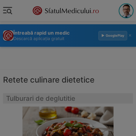
Întreabă rapid un medic
×
▶ GooglePlay
Descarcă aplicația gratuit
Retete culinare dietetice
Tulburari de deglutitie