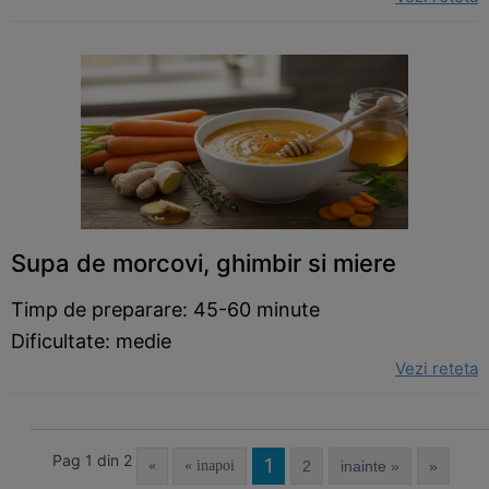
Supa de morcovi, ghimbir si miere
Timp de preparare: 45-60 minute
Dificultate: medie
Vezi reteta
Pag 1 din 2
1
«
« inapoi
2
inainte »
»