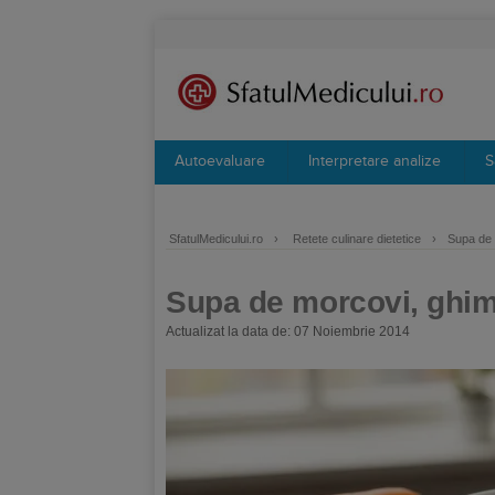
Autoevaluare
Interpretare analize
S
SfatulMedicului.ro
›
Retete culinare dietetice
›
Supa de 
Supa de morcovi, ghim
Actualizat la data de: 07 Noiembrie 2014