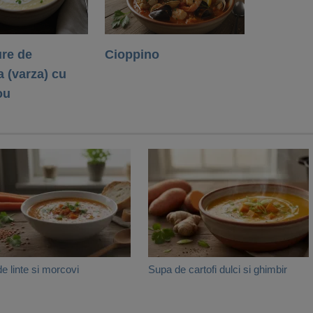
re de
Cioppino
 (varza) cu
ou
e linte si morcovi
Supa de cartofi dulci si ghimbir