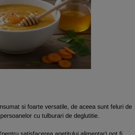
sumat si foarte versatile, de aceea sunt feluri de
rsoanelor cu tulburari de deglutitie.
(pentru satisfacerea apetitului alimentar) pot fi