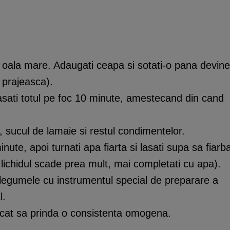
r-o oala mare. Adaugati ceapa si sotati-o pana devine
 prajeasca).
lasati totul pe foc 10 minute, amestecand din cand
 sucul de lamaie si restul condimentelor.
ute, apoi turnati apa fiarta si lasati supa sa fiarb
lichidul scade prea mult, mai completati cu apa).
i legumele cu instrumentul special de preparare a
l.
ncat sa prinda o consistenta omogena.