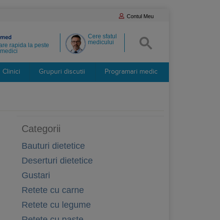
Contul Meu
Cere sfatul
medicului
re rapida la peste
medici
Clinici
Grupuri discutii
Programari medic
Categorii
Bauturi dietetice
Deserturi dietetice
Gustari
Retete cu carne
Retete cu legume
Retete cu paste