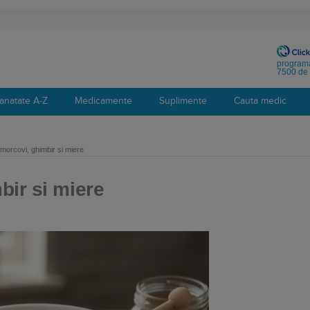
programa
7500 de 
anatate A-Z
Medicamente
Suplimente
Cauta medic
morcovi, ghimbir si miere
bir si miere