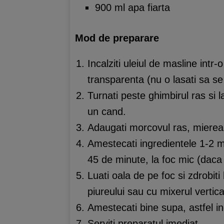
900 ml apa fiarta
Mod de preparare
Incalziti uleiul de masline int
transparenta (nu o lasati sa se
Turnati peste ghimbirul ras si 
un cand.
Adaugati morcovul ras, mierea,
Amestecati ingredientele 1-2 min
45 de minute, la foc mic (daca 
Luati oala de pe foc si zdrobit
piureului sau cu mixerul vertica
Amestecati bine supa, astfel i
Serviti preparatul imediat.