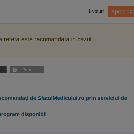
1
voturi
Apreciaz
ca reteta este recomandata in cazul
Print
ecomandați de SfatulMedicului.ro prin serviciul de
program disponibil