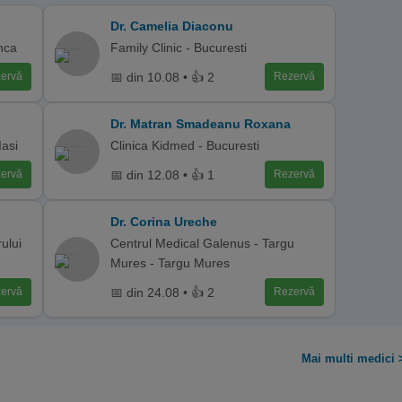
Dr. Camelia Diaconu
nca
Family Clinic - Bucuresti
📅 din 10.08 • 👍 2
ervă
Rezervă
Dr. Matran Smadeanu Roxana
Iasi
Clinica Kidmed - Bucuresti
📅 din 12.08 • 👍 1
ervă
Rezervă
Dr. Corina Ureche
ului
Centrul Medical Galenus - Targu
Mures - Targu Mures
📅 din 24.08 • 👍 2
ervă
Rezervă
Mai multi medici 