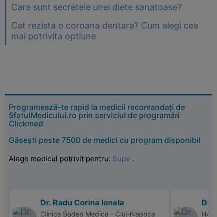
Care sunt secretele unei diete sanatoase?
Cat rezista o coroana dentara? Cum alegi cea
mai potrivita optiune
Programează-te rapid la medicii recomandați de
SfatulMedicului.ro prin serviciul de programări
Clickmed
Găsești peste 7500 de medici cu program disponibil
Alege medicul potrivit pentru:
Supe
.
Dr. Radu Corina Ionela
Dr.
Clinica Badea Medica - Cluj-Napoca
Hype