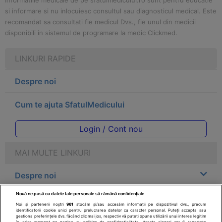
Informatiile medicale de pe sfatulmedicului.ro sunt pentru educatie
si informare si nu inlocuiesc consultul sau diagnosticul medical. Este
recomandat sa consultati fie medicul Dvs., fie unul din medicii
disponibili in sistemul de programare la medic Clickmed.
LINKURI RAPIDE
Despre noi
Cum te ajuta SfatulMedicului
Login / Cont nou
MAI MULTE LINKURI
Despre noi
Nouă ne pasă ca datele tale personale să rămână confidențiale
Legal
Noi și partenerii noștri
961
stocăm și/sau accesăm informații pe dispozitivul dvs., precum
identificatorii cookie unici pentru prelucrarea datelor cu caracter personal. Puteți accepta sau
gestiona preferințele dvs. făcând clic mai jos, respectiv vă puteți opune utilizării unui interes legitim
în orice moment pe pagina cu politica de confidențialitate. Aceste alegeri vor fi raportate