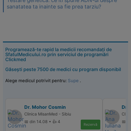
Testare genetica: ce iti spune ADN-ul despre
sanatatea ta inainte sa fie prea tarziu?
Programează-te rapid la medicii recomandați de
SfatulMedicului.ro prin serviciul de programări
Clickmed
Găsești peste 7500 de medici cu program disponibil
Alege medicul potrivit pentru:
Supe
.
Dr. Mohor Cosmin
Dr. 
Clinica MisanMed - Sibiu
Clini
📅 din 14.08 • 👍 4
📅 d
Rezervă