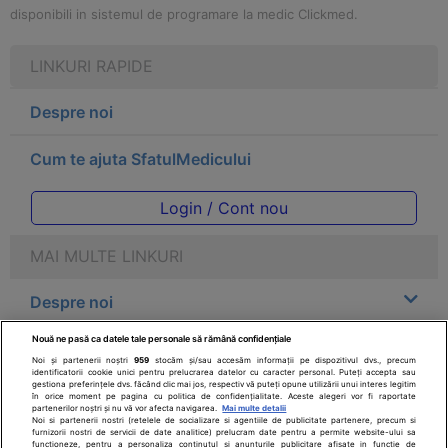
disponibili in sistemul de programare la medic Clickmed.
LINKURI RAPIDE
Despre noi
Cum te ajuta SfatulMedicului
Login / Cont nou
MAI MULTE LINKURI
Despre noi
Nouă ne pasă ca datele tale personale să rămână confidențiale
Legal
Noi și partenerii noștri
959
stocăm și/sau accesăm informații pe dispozitivul dvs., precum
identificatorii cookie unici pentru prelucrarea datelor cu caracter personal. Puteți accepta sau
gestiona preferințele dvs. făcând clic mai jos, respectiv vă puteți opune utilizării unui interes legitim
Drepturile consumatorului
în orice moment pe pagina cu politica de confidențialitate. Aceste alegeri vor fi raportate
partenerilor noștri și nu vă vor afecta navigarea.
Mai multe detalii
Noi si partenerii nostri (retelele de socializare si agentiile de publicitate partenere, precum si
furnizorii nostri de servicii de date analitice) prelucram date pentru a permite website-ului sa
Parteneri
functioneze, pentru a personaliza continutul si anunturile publicitare afisate in functie de