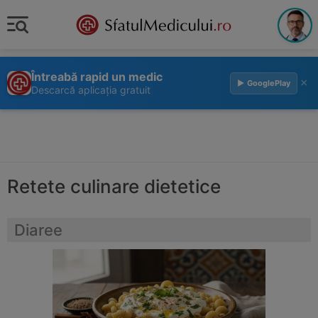
Întreabă rapid un medic
×
▶ GooglePlay
Descarcă aplicația gratuit
Retete culinare dietetice
Diaree