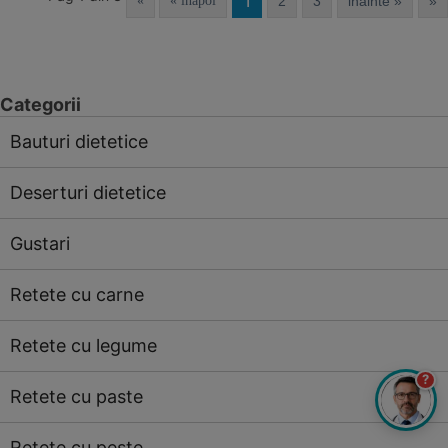
1
«
« inapoi
2
3
inainte »
»
Categorii
Bauturi dietetice
Deserturi dietetice
Gustari
Retete cu carne
Retete cu legume
?
Retete cu paste
Retete cu peste