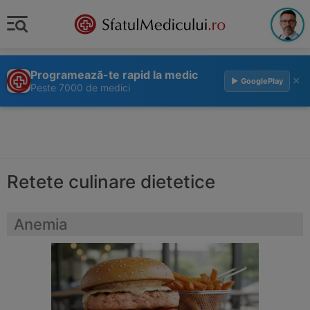
Programează-te rapid la medic
×
▶ GooglePlay
Peste 7000 de medici
Retete culinare dietetice
Anemia