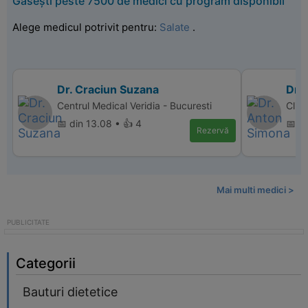
Găsești peste 7500 de medici cu program disponibil
Alege medicul potrivit pentru:
Salate
.
Dr. Craciun Suzana
Dr.
Centrul Medical Veridia - Bucuresti
Clin
📅 din 13.08 • 👍 4
📅 d
Rezervă
Mai multi medici >
Categorii
Bauturi dietetice