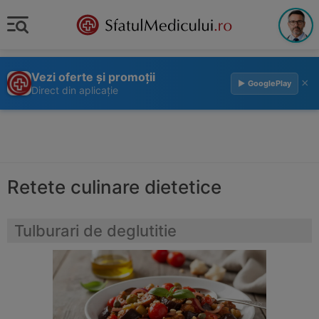
Vezi oferte și promoții
×
▶ GooglePlay
Direct din aplicație
Retete culinare dietetice
Tulburari de deglutitie