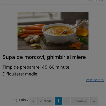
Supa de morcovi, ghimbir si miere
Timp de preparare: 45-60 minute
Dificultate: medie
Vezi reteta
Pag 1 din 2
1
«
« inapoi
2
inainte »
»