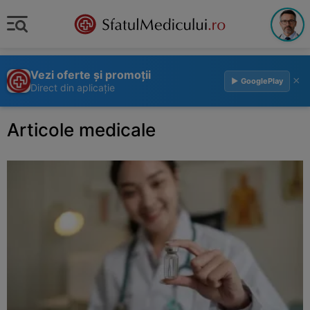
Vezi oferte și promoții
×
▶ GooglePlay
Direct din aplicație
Articole medicale