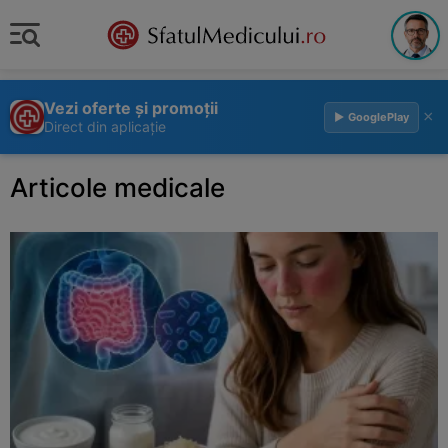
Vezi oferte și promoții
×
▶ GooglePlay
Direct din aplicație
Articole medicale