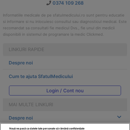
0374 109 268
Informatiile medicale de pe sfatulmedicului.ro sunt pentru educatie
si informare si nu inlocuiesc consultul sau diagnosticul medical. Este
recomandat sa consultati fie medicul Dvs., fie unul din medicii
disponibili in sistemul de programare la medic Clickmed.
LINKURI RAPIDE
Despre noi
Cum te ajuta SfatulMedicului
Login / Cont nou
MAI MULTE LINKURI
Despre noi
Nouă ne pasă ca datele tale personale să rămână confidențiale