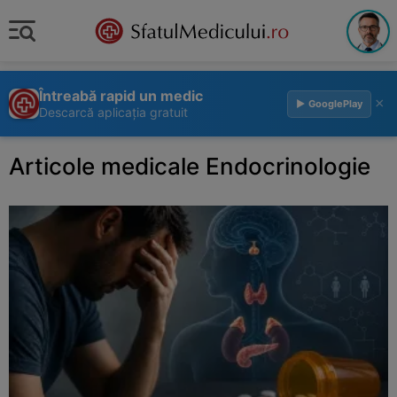
Întreabă rapid un medic
×
▶ GooglePlay
Descarcă aplicația gratuit
Articole medicale Endocrinologie