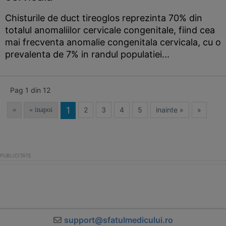
Chisturile de duct tireoglos reprezinta 70% din
totalul anomaliilor cervicale congenitale, fiind cea
mai frecventa anomalie congenitala cervicala, cu o
prevalenta de 7% in randul populatiei...
Pag 1 din 12
1
2
3
4
5
inainte »
»
«
« inapoi
support@sfatulmedicului.ro