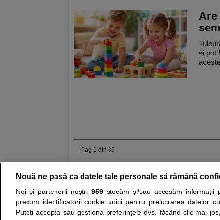
Are 
sem
Tulbur
si pot
acestea
Pag 1 din 39
Nouă ne pasă ca datele tale personale să rămână confi
Resurse:
Autoevaluare simptome
Interpre
Noi și partenerii noștri
959
stocăm și/sau accesăm informații pe
precum identificatorii cookie unici pentru prelucrarea datelor c
Opiniile avizate ale medicilor, sfaturile si orice alt
Puteți accepta sau gestiona preferințele dvs. făcând clic mai jos,
nici diagnosticul stabilit in urma investigatiilor si 