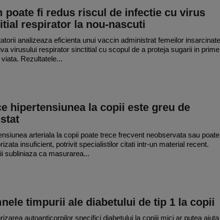
poate fi redus riscul de infectie cu virus
itial respirator la nou-nascuti
atorii analizeaza eficienta unui vaccin administrat femeilor insarcinat
va virusului respirator sinctitial cu scopul de a proteja sugarii in prime
 viata. Rezultatele...
e hipertensiunea la copii este greu de
stat
ensiunea arteriala la copii poate trece frecvent neobservata sau poate 
izata insuficient, potrivit specialistilor citati intr-un material recent.
ii subliniaza ca masurarea...
ele timpurii ale diabetului de tip 1 la copii
izarea autoanticorpilor specifici diabetului la copiii mici ar putea ajuta