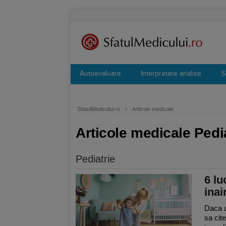
Autoevaluare
Interpretare analize
S
SfatulMedicului.ro
›
Articole medicale
Articole medicale Pedi
Pediatrie
6 lu
inai
Daca a
sa cite