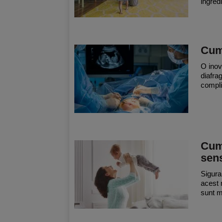
ingred
Cum 
O inov
diafra
complic
Cum 
sens
Siguran
acest 
sunt ma