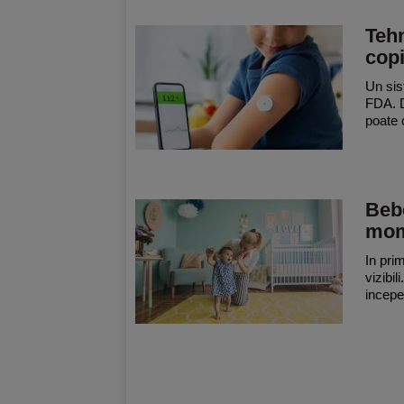
Tehn
copi
Un sis
FDA. D
poate c
Bebe
mome
In pri
vizibil
incepe