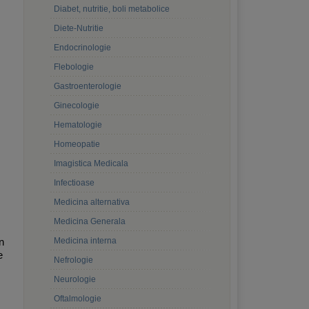
Diabet, nutritie, boli metabolice
Diete-Nutritie
Endocrinologie
Flebologie
Gastroenterologie
Ginecologie
Hematologie
Homeopatie
Imagistica Medicala
Infectioase
Medicina alternativa
Medicina Generala
n
Medicina interna
e
Nefrologie
Neurologie
Oftalmologie