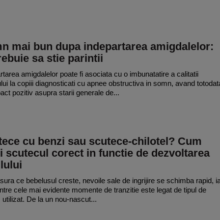
n mai bun dupa indepartarea amigdalelor:
rebuie sa stie parintii
rtarea amigdalelor poate fi asociata cu o imbunatatire a calitatii
ui la copiii diagnosticati cu apnee obstructiva in somn, avand totodat
act pozitiv asupra starii generale de...
tece cu benzi sau scutece-chilotel? Cum
i scutecul corect in functie de dezvoltarea
lului
ura ce bebelusul creste, nevoile sale de ingrijire se schimba rapid, i
intre cele mai evidente momente de tranzitie este legat de tipul de
 utilizat. De la un nou-nascut...