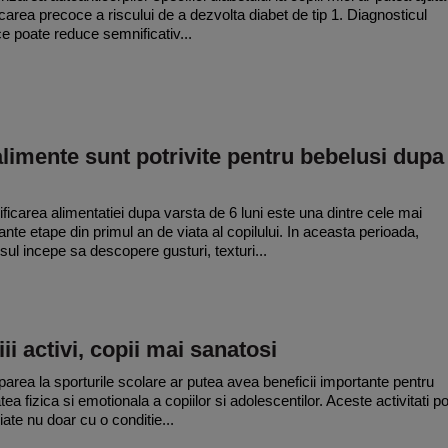
ficarea precoce a riscului de a dezvolta diabet de tip 1. Diagnosticul
e poate reduce semnificativ...
limente sunt potrivite pentru bebelusi dupa
ificarea alimentatiei dupa varsta de 6 luni este una dintre cele mai
ante etape din primul an de viata al copilului. In aceasta perioada,
sul incepe sa descopere gusturi, texturi...
ii activi, copii mai sanatosi
iparea la sporturile scolare ar putea avea beneficii importante pentru
ea fizica si emotionala a copiilor si adolescentilor. Aceste activitati po
iate nu doar cu o conditie...