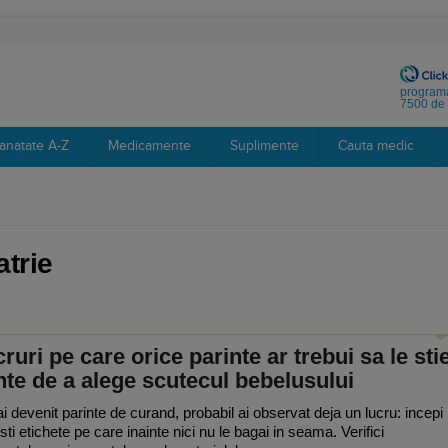
programa
7500 de 
anatate A-Z
Medicamente
Suplimente
Cauta medic
atrie
cruri pe care orice parinte ar trebui sa le sti
nte de a alege scutecul bebelusului
i devenit parinte de curand, probabil ai observat deja un lucru: incepi
sti etichete pe care inainte nici nu le bagai in seama. Verifici