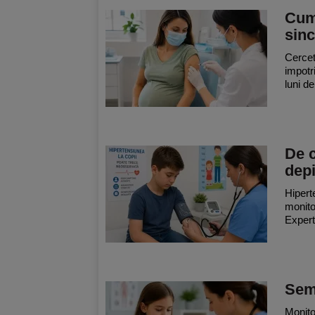
Cum 
sinc
Cercet
impotri
luni de
De c
depi
Hipert
monitor
Expert
Semn
Monitor