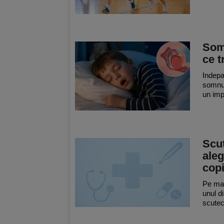
Som
ce t
Indepa
somnul
un imp
Scu
aleg
copi
Pe mas
unul d
scutec