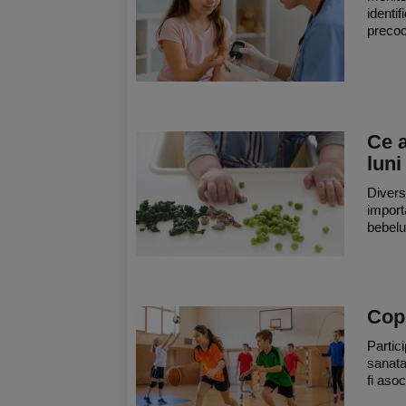
identi
precoc
Ce a
luni
Divers
import
bebelu
Copi
Partic
sanatat
fi asoc