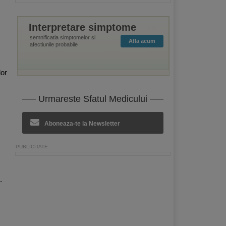
Interpretare simptome
semnificatia simptomelor si
Afla acum
afectiunile probabile
lor
Urmareste Sfatul Medicului
Aboneaza-te la Newsletter
.