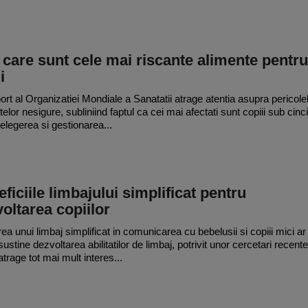
 care sunt cele mai riscante alimente pentru
i
ort al Organizatiei Mondiale a Sanatatii atrage atentia asupra pericole
elor nesigure, subliniind faptul ca cei mai afectati sunt copiii sub cinci
telegerea si gestionarea...
ficiile limbajului simplificat pentru
oltarea copiilor
rea unui limbaj simplificat in comunicarea cu bebelusii si copiii mici ar
ustine dezvoltarea abilitatilor de limbaj, potrivit unor cercetari recente
trage tot mai mult interes...