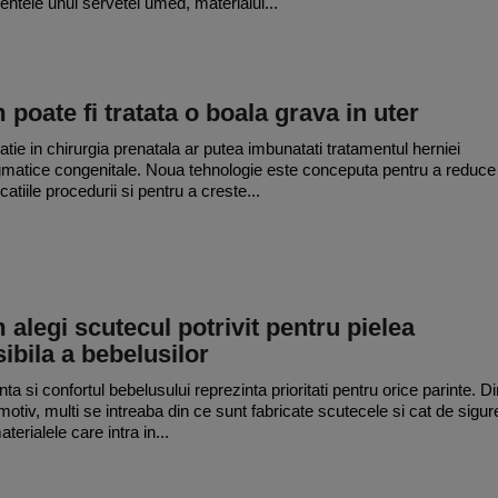
ientele unui servetel umed, materialul...
poate fi tratata o boala grava in uter
atie in chirurgia prenatala ar putea imbunatati tratamentul herniei
gmatice congenitale. Noua tehnologie este conceputa pentru a reduce
atiile procedurii si pentru a creste...
alegi scutecul potrivit pentru pielea
ibila a bebelusilor
ta si confortul bebelusului reprezinta prioritati pentru orice parinte. Di
motiv, multi se intreaba din ce sunt fabricate scutecele si cat de sigur
terialele care intra in...