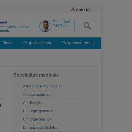
Contul Meu
Cere sfatul
medicului
re rapida la peste
medici
Clinici
Grupuri discutii
Programari medic
Specialitati medicale
Alergologie-Imunologie
Analize medicale
Cardiologie
e
Chirurgie generala
Chirurgie plastica
Dermatologie-Estetica