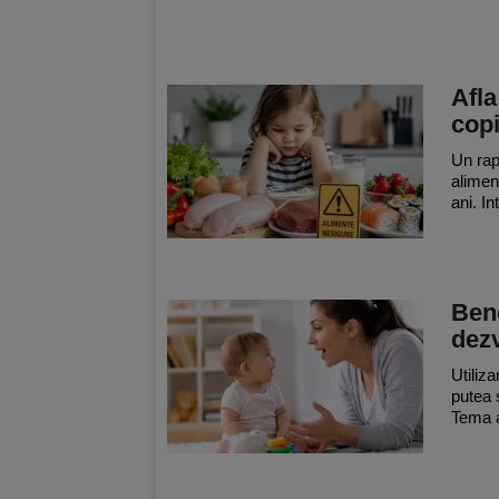
Afla
copi
Un rap
aliment
ani. In
Bene
dezv
Utiliza
putea s
Tema a