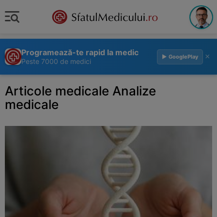
Programează-te rapid la medic
×
▶ GooglePlay
Peste 7000 de medici
Articole medicale Analize
medicale